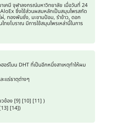
ี จุฬาลงกรณ์มหาวิทยาลัย เมื่อวันที่ 24
AloEx ซึ่งใช้ส่วนผสมหลักเป็นสมุนไพรสกัด
ผ่, ทองพันชั่ง, มะขามป้อม, รำข้าว, ดอก
นไทยโบราณ มีการใช้สมุนไพรเหล่านี้ในการ
ร์โมน DHT ที่เป็นอีกหนึ่งสาเหตุทำให้ผม
ละแร่ธาตุต่างๆ
ยวข้อง [9] [10] [11] )
[13] [14])