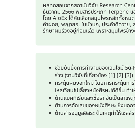
ผลทดสอบจากสถาบันวิจัย Research Centre
ธันวาคม 2566 พบสารประเภท Terpene และสา
โดย AloEx ได้คัดเลือกสมุนไพรหลักทั้งหมด 
คำฝอย, พญายอ, ใบบัวบก, ประคำดีควาย, สาร
รักษาผมร่วงอยู่ก่อนแล้ว เพราะสมุนไพรข้างต
ช่วยยับยั้งการทำงานของเอนไซม์ 5α-
ร่วง (งานวิจัยที่เกี่ยวข้อง [1] [2] [3])
กระตุ้นผมงอกใหม่ โดยการกระตุ้นการไ
ไหลเวียนไปเลี้ยงหนังศีรษะได้ดีขึ้น ทำให
ต้านแบคทีเรียและเชื้อรา อันเป็นสาเหตุท
ต้านการอักเสบของหนังศีรษะ ซึ่งนอกจาก
ต้านสารอนุมูลอิสระ ต้นเหตุทำให้เซลล์