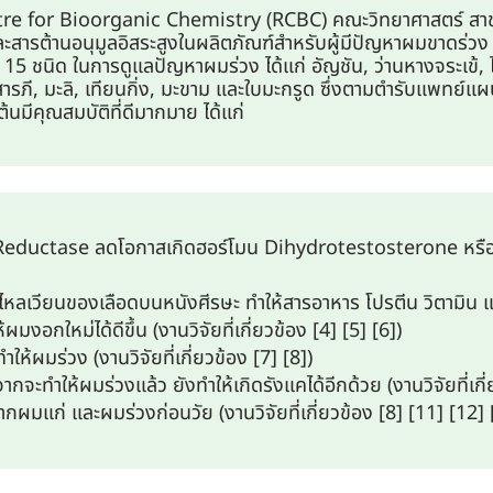
 for Bioorganic Chemistry (RCBC) คณะวิทยาศาสตร์ สาขาเคม
รต้านอนุมูลอิสระสูงในผลิตภัณฑ์สำหรับผู้มีปัญหาผมขาดร่วง 
15 ชนิด ในการดูแลปัญหาผมร่วง ได้แก่ อัญชัน, ว่านหางจระเข้, ไ
ภี, มะลิ, เทียนกิ่ง, มะขาม และใบมะกรูด ซึ่งตามตำรับแพทย์แผ
้นมีคุณสมบัติที่ดีมากมาย ได้แก่
Reductase ลดโอกาสเกิดฮอร์โมน Dihydrotestosterone หรือฮอ
หลเวียนของเลือดบนหนังศีรษะ ทำให้สารอาหาร โปรตีน วิตามิน แ
้ผมงอกใหม่ได้ดีขึ้น (งานวิจัยที่เกี่ยวข้อง [4] [5] [6])
ำให้ผมร่วง (งานวิจัยที่เกี่ยวข้อง [7] [8])
จะทำให้ผมร่วงแล้ว ยังทำให้เกิดรังแคได้อีกด้วย (งานวิจัยที่เกี่
รากผมแก่ และผมร่วงก่อนวัย (งานวิจัยที่เกี่ยวข้อง [8] [11] [12] 