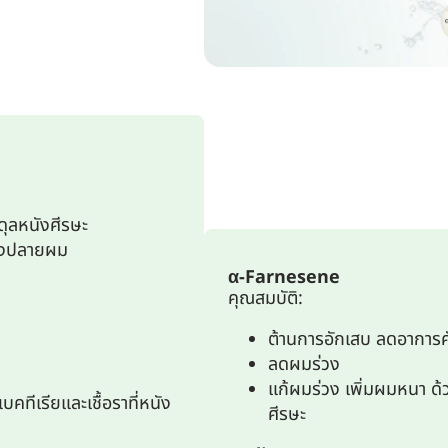
ุลหนังศีรษะ
ถึงปลายผม
α-Farnesene
คุณสมบัติ:
ต้านการอักเสบ ลดอาการคั
ลดผมร่วง
แก้ผมร่วง เพิ่มผมหนา ด้
คทีเรียและเชื้อราที่หนัง
ศีรษะ