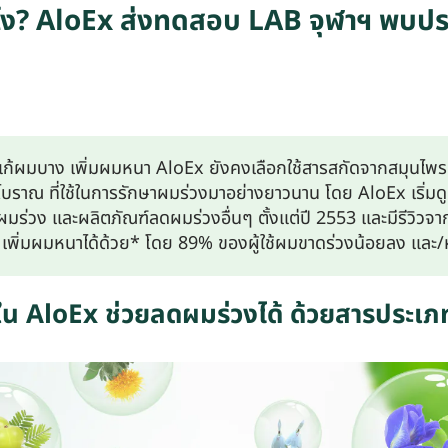
ไง? AloEx ส่งทดสอบ LAB จุฬาฯ พบปร
แก้ผมบาง เพิ่มผมหนา AloEx ยังคงเลือกใช้สารสกัดจากสมุนไพรเ
ราณ ที่ใช้ในการรักษาผมร่วงมาอย่างยาวนาน โดย AloEx เริ่มด
วง และผลิตภัณฑ์ลดผมร่วงอื่นๆ ตั้งแต่ปี 2553 และมีรีวิวจากลู
 เพิ่มผมหนาได้ด้วย* โดย 89% ของผู้ใช้ผมขาดร่วงน้อยลง และ/
ใน AloEx ช่วยลดผมร่วงได้ ด้วยสารประเภ