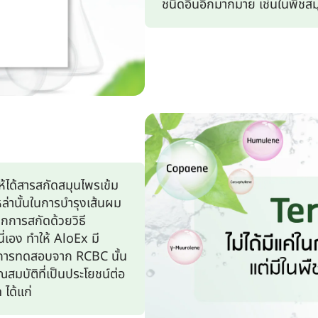
ชนิดอื่นอีกมากมาย เช่นในพืชสม
้ได้สารสกัดสมุนไพรเข้ม
ล่านั้นในการบำรุงเส้นผม
กการสกัดด้วยวิธี
เอง ทำให้ AloEx มี
ารทดสอบจาก RCBC นั้น
มบัติที่เป็นประโยชน์ต่อ
ได้แก่