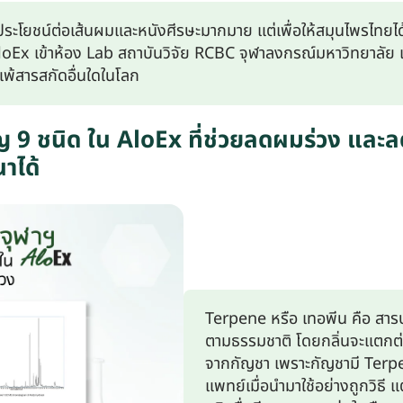
นไพรมีประโยชน์ต่อเส้นผมและหนังศีรษะมากมาย แต่เพื่อให้สมุนไพรไท
AloEx เข้าห้อง Lab สถาบันวิจัย RCBC จุฬาลงกรณ์มหาวิทยาลั
แพ้สารสกัดอื่นใดในโลก
 ชนิด ใน AloEx ที่ช่วยลดผมร่วง และลดปั
าได้
Terpene หรือ เทอพีน คือ สารป
ตามธรรมชาติ โดยกลิ่นจะแตกต่
จากกัญชา เพราะกัญชามี Terpe
แพทย์เมื่อนำมาใช้อย่างถูกวิธี 