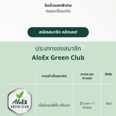
รับส่วนลดพิเศษ
ตลอดเดือนเกิด
สมัครสมาชิก คลิกเลย!
ประเภทของสมาชิก
AloEx Green Club
การสะสม
สิทธิพิ
การเข้าเป็นสมาชิก
คะแนน
25 บาท = 1
ช้อปเดื
เมื่อมียอดสั่งซื้อ ครั้งแรก
คะแนน