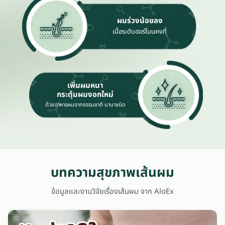
ผมร่วงน้อยลง
เมื่อระดับฮอร์โมนคงที่
เพิ่มผมหนา
กระตุ้มผมงอกใหม่
ด้วยอาหารผมจากธรรมชาติ นานาชนิด
บทความสุขภาพเส้นผม
ข้อมูลและงานวิจัยเรื่องเส้นผม จาก AloEx