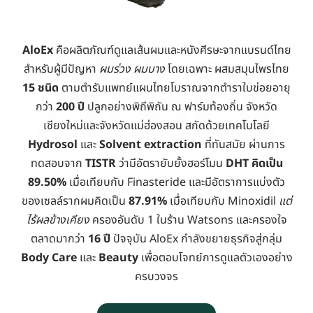
เติม
คลิก
AloEx
คือผลิตภัณฑ์ดูแลเส้นผมและหนังศีรษะจากแบรนด์ไทย
สำหรับผู้มีปัญหา
ผมร่วง ผมบาง
โดยเฉพาะ ผสมสมุนไพรไทย
15 ชนิด
ตามตำรับแพทย์แผนไทยโบราณจากตำราใบข่อยอายุ
กว่า
200 ปี
ปลูกอย่างพิถีพิถัน ณ ฟาร์มท้องถิ่น จังหวัด
เชียงใหม่และจังหวัดแม่ฮ่องสอน สกัดด้วยเทคโนโลยี
Hydrosol
และ
Solvent extraction
ที่ทันสมัย ผ่านการ
ทดสอบจาก
TISTR
ว่ามีอัตรายับยั้งฮอร์โมน
DHT คิดเป็น
89.50%
เมื่อเทียบกับ Finasteride และมีอัตราการแบ่งตัว
ของเซลล์รากผมคิดเป็น
87.91%
เมื่อเทียบกับ Minoxidil
แต่
ไร้ผลข้างเคียง
ครองอันดับ 1 ในร้าน Watsons และครองใจ
ตลาดมากว่า
16 ปี
ปัจจุบัน AloEx กำลังขยายธุรกิจสู่กลุ่ม
Body Care
และ
Beauty
เพื่อตอบโจทย์การดูแลตัวเองอย่าง
ครบวงจร