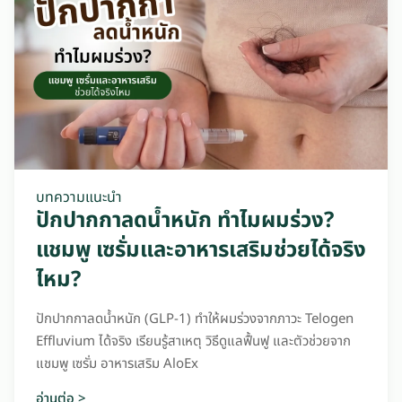
บทความแนะนำ
ปักปากกาลดน้ำหนัก ทำไมผมร่วง?
แชมพู เซรั่มและอาหารเสริมช่วยได้จริง
ไหม?
ปักปากกาลดน้ำหนัก (GLP-1) ทำให้ผมร่วงจากภาวะ Telogen
Effluvium ได้จริง เรียนรู้สาเหตุ วิธีดูแลฟื้นฟู และตัวช่วยจาก
แชมพู เซรั่ม อาหารเสริม AloEx
อ่านต่อ >