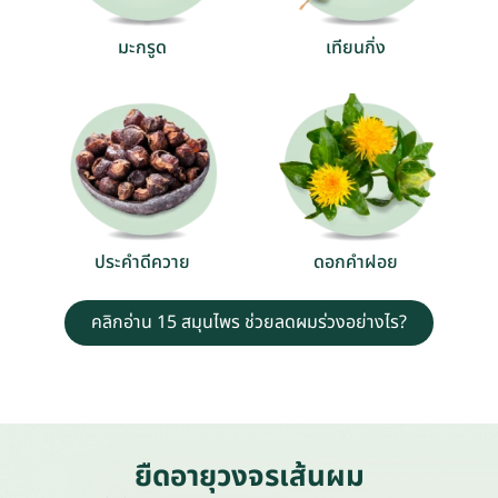
มะกรูด
เทียนกิ่ง
ประคำดีควาย
ดอกคำฝอย
คลิกอ่าน 15 สมุนไพร ช่วยลดผมร่วงอย่างไร?
ยืดอายุวงจรเส้นผม