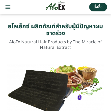
สั่งซื้อ
อโลเอ็กซ์ ผลิตภัณฑ์สำหรับผู้มีปัญหาผม
ใหม่!
ขาดร่วง
เซรั่
AloEx Natural Hair Products by The Miracle of
มลด
Natural Extract
ผม
ขาด
ร่วง
แก้ผมหงอก
จาก
ความเครียด
ข้อมูล
เพิ่ม