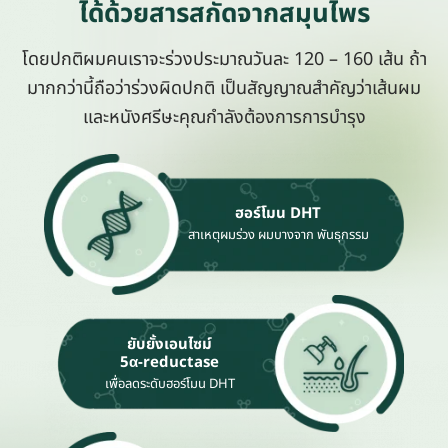
ได้ด้วยสารสกัดจากสมุนไพร
โดยปกติผมคนเราจะร่วงประมาณวันละ 120 – 160 เส้น ถ้า
มากกว่านี้ถือว่าร่วงผิดปกติ เป็นสัญญาณสำคัญว่าเส้นผม
และหนังศรีษะคุณกำลังต้องการการบำรุง
ฮอร์โมน DHT
สาเหตุผมร่วง ผมบางจาก พันธุกรรม
ยับยั้งเอนไซม์
5α-reductase
เพื่อลดระดับฮอร์โมน DHT