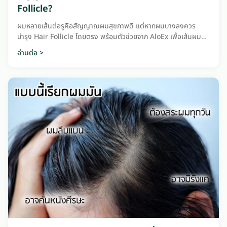
Follicle?
ผมหลายเส้นต่อรูคือสัญญาณผมสุขภาพดี แต่หากผมบางลงควร
บำรุง Hair Follicle โดยตรง พร้อมตัวช่วยจาก AloEx เพื่อเส้นผม
แข็งแรงขึ้น
อ่านต่อ >