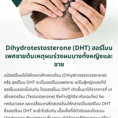
Dihydrotestosterone (DHT) ฮอร์โมน
เพศชายต้นเหตุผมร่วงผมบางทั้งหญิงและ
ชาย
แม้ฮอร์โมนไดไฮโดรเทสโทสเตอโรน (Dihydrotestosterone)
หรือ ฮอร์โมน DHT จะเป็นฮอร์โมนเพศชาย แต่ในผู้หญิงเองก็มี
ฮอร์โมนชนิดนี้เช่นกัน โดยฮอร์โมน DHT เกิดขึ้นมาได้จากการที่ เท
สโทสเตอโรน (Testosterone) ซึ่งทำปฏิกิริยากับเอนไซม์ 5α-
reductase และเปลี่ยนเทสโทสเตอโรนให้กลายเป็นฮอร์โมน DHT
ซึ่งฮอร์โมน DHT จะเข้าไปจับกับ เนื้อเยื่อที่มีตัวรับแอนโดรเจน
(Androgen Receptor) ที่รากผม ทำให้วงจรชีวิตของผมเปลี่ยน