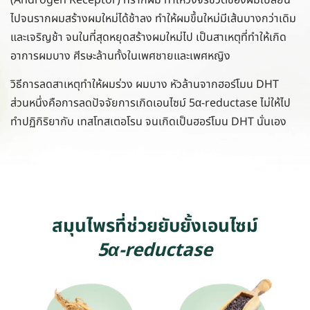
ไปจนรากผมสร้างผมใหม่ได้ช้าลง ทำให้ผมขึ้นใหม่มีเส้นบางกว่าเดิม
และเจริญช้า จนในที่สุดหยุดสร้างผมใหม่ไป เป็นสาเหตุที่ทำให้เกิด
อาการผมบาง ศีรษะล้านทั้งในเพศชายและเพศหญิง
วิธีการลดสาเหตุทำให้ผมร่วง ผมบาง หัวล้านจากฮอร์โมน DHT
ส่วนหนึ่งคือการลดปัจจัยการเกิดเอนไซม์ 5α-reductase ไม่ให้ไป
ทำปฏิกิริยากับ เทสโทสเตอโรน จนเกิดเป็นฮอร์โมน DHT นั่นเอง
สมุนไพรที่ช่วยยับยั้งเอนไซม์
5α-reductase