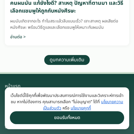
คนผมมัน แก้ยังไงดี? สาเหตุ ปัญหาที่ตามมา และวิธี
เลือกแชมพูให้ถูกกับหนังศีรษะ
ผมมันเกิดจากอะไร ทำไมสระแล้วลีบแบนเร็ว? เจาะสาเหตุ ผลเสียต่อ
หนังศีรษะ พร้อมวิธีดูแลและเลือกแชมพูให้เหมาะกับผมมัน
อ่านต่อ >
ดูบทความเพิ่มเติม
หน้าแรก
เว็บไซต์นี้ใช้คุกกี้เพื่อพัฒนาประสบการณ์การใช้งานและวิเคราะห์การเข้า
โปรโมชั่น
ชม หากไม่ต้องการ คุณสามารถเลือก “ไม่อนุญาต” ได้ที่
นโยบายความ
บทความ
เป็นส่วนตัว
หรือ
นโยบายคุกกี้
รีวิวจากผู้ใช้
ยอมรับทั้งหมด
ช่องทางการสั่งซื้อ