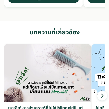
บทความที่เกี่ยวข้อง
เจาะลึก! สารสังเคราะห์ที่ไม่ใช่ Minoxidil แต่
AloEx ล