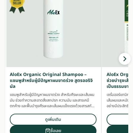
AloEx Organic Original Shampoo –
AloEx Organ
แชมพูสำหรับผู้มีปัญหาผมขาดร่วง สูตรออริจิ
ช่วยบำรุงเส้น
นัล
เป็นธรรมชาติ
แชมพูสำหรับผู้มีปัญหาผมขาดร่วง สำหรับศีรษะและเส้นผม
เซรั่มออร์แกนิคส
มัน ช่วยทำความสะอาดสิ่งสกปรก ความมัน และสารเคมี
เส้นผมและหนังศ
ตกค้าง และฟื้นบำรุงศีรษะและเส้นผมแข็งแรงด้วยสารสกัด
อย่างมีประสิทธิภ
สมุนไพรเข้มข้น
ดูเพิ่มเติม
ซื้อเลย