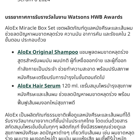
บรรยากาศการรับรางวัลในงาน Watsons HWB Awards
AloEx Miracle Box Set เซตผลิตภัณฑ์ดูแลหนังศีรษะและเส้นผม
ช่วยลดปัญหาผมขาดหลุดร่วง ความมัน อาการคัน และรังแคใน 2
ขั้นตอน ประกอบด้วย
AloEx Original Shampoo
แชมพูลดผมขาดหลุดร่วง
สูตรสำหรับผมมัน ผมปกติ ผู้ที่เหงื่อออกง่าย และผู้ที่ออก
กำลังกายเป็นประจำ ช่วยทำความสะอาด พร้อมปรับสภาพ
หนังศีรษะเตรียมรับการบำรุงในขั้นตอนถัดไป
AloEx Hair Serum
120 ml. เซรั่มสมุนไพรบำรุงสุขภาพ
หนังศีรษะและเส้นผม ช่วยลดปัญหาผมขาดหลุดร่วง พร้อม
ฟื้นฟูเส้นผมงอกใหม่สุขภาพดี
AloEx เป็นผลิตภัณฑ์ธรรมชาติเพื่อดูแลหนังศีรษะและเส้นผมที่ได้
รับรางวัลมากมายจากเวทีชั้นนำในประเทศไทย โดดเด่นด้วยสาร
สกัดสมุนไพรเข้มข้นในทุกๆ ผลิตภัณฑ์ ซึ่งมีสรรพคุณช่วยดูแล
สุขภาพหนังศีรษะ ลดปัญหาต่างๆ เกี่ยวกับเส้นผม เช่น ผมขาดหลุด
ร่วง ผมบาง ผมงอกใหม่ช้า ผมมัน ผมแห้งเสีย ผมชี้ฟูไร้น้ำหนัก