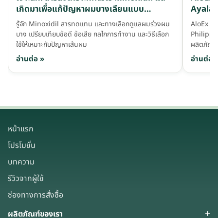
เกิดมาเพื่อแก้ปัญหาผมบางเลียนแบบ
Ayala 
Minoxidil
รู้จัก Minoxidil สารทดแทน และทางเลือกดูแลผมร่วงผม
AloEx ร
บาง เปรียบเทียบข้อดี ข้อเสีย กลไกการทำงาน และวิธีเลือก
Philippi
ใช้ให้เหมาะกับปัญหาเส้นผม
ผลิตภัณฑ์
อ่านต่อ »
อ่านต่อ 
หน้าแรก
โปรโมชั่น
บทความ
รีวิวจากผู้ใช้
ช่องทางการสั่งซื้อ
ผลิตภัณฑ์ของเรา