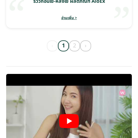
รีวิวก่อนใช้-หลังใช้ ผลิตภัณฑ์ AloEx
อ่านเพิ่ม >
‹
1
2
›