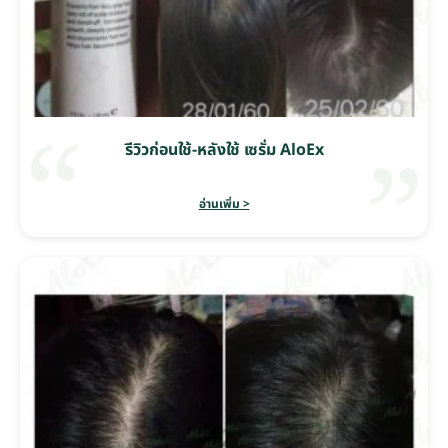
รีวิวก่อนใช้-หลังใช้ เซรั่ม AloEx
อ่านเพิ่ม >