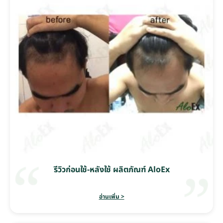
รีวิวก่อนใช้-หลังใช้ ผลิตภัณฑ์ AloEx
อ่านเพิ่ม >