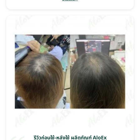
รีวิวก่อนใช้-หลังใช้ ผลิตภัณฑ์ AloEx