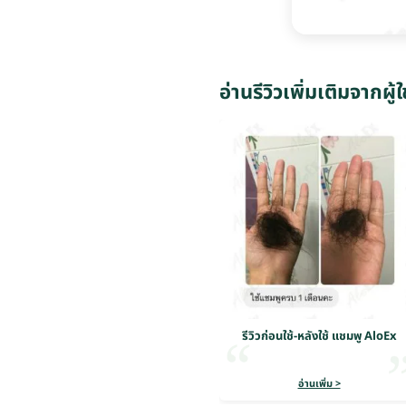
อ่านรีวิวเพิ่มเติมจากผู้ใ
รีวิวก่อนใช้-หลังใช้ แชมพู AloEx
อ่านเพิ่ม >