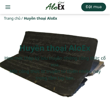
Đặt mua
Trang chủ
/
Huyền thoại AloEx
Huyền thoại AloEx
Hơn một thập kỷ lưu truyền những công thức cổ
xưa.
Một công thức bí truyền từ thiên nhiên, nay
trong tầm tay bạn.