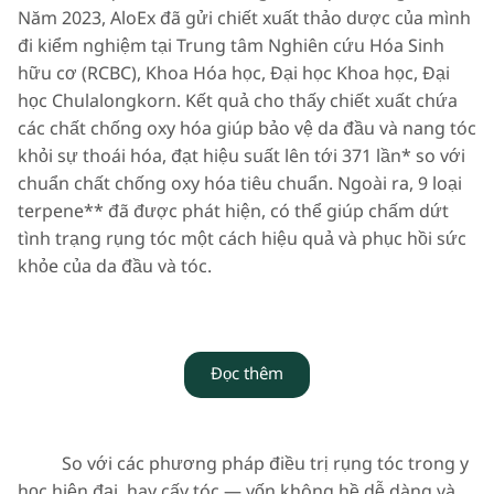
Năm 2023, AloEx đã gửi chiết xuất thảo dược của mình
đi kiểm nghiệm tại Trung tâm Nghiên cứu Hóa Sinh
hữu cơ (RCBC), Khoa Hóa học, Đại học Khoa học, Đại
học Chulalongkorn. Kết quả cho thấy chiết xuất chứa
các chất chống oxy hóa giúp bảo vệ da đầu và nang tóc
khỏi sự thoái hóa, đạt hiệu suất lên tới 371 lần* so với
chuẩn chất chống oxy hóa tiêu chuẩn. Ngoài ra, 9 loại
terpene** đã được phát hiện, có thể giúp chấm dứt
tình trạng rụng tóc một cách hiệu quả và phục hồi sức
khỏe của da đầu và tóc.
Đọc thêm
So với các phương pháp điều trị rụng tóc trong y
học hiện đại, hay cấy tóc — vốn không hề dễ dàng và