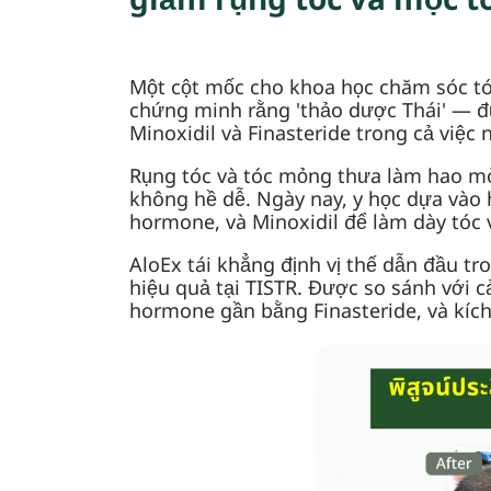
giảm rụng tóc và mọc t
Một cột mốc cho khoa học chăm sóc tó
chứng minh rằng 'thảo dược Thái' — đ
Minoxidil và Finasteride trong cả việc 
Rụng tóc và tóc mỏng thưa làm hao mò
không hề dễ. Ngày nay, y học dựa vào h
hormone, và Minoxidil để làm dày tóc 
AloEx tái khẳng định vị thế dẫn đầu t
hiệu quả tại TISTR. Được so sánh với cả
hormone gần bằng Finasteride, và kích