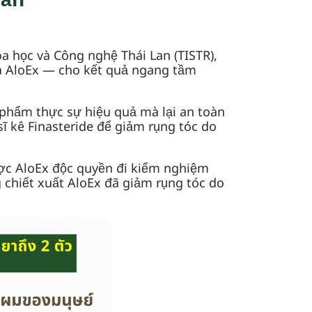
uẩn
 học và Công nghệ Thái Lan (TISTR),
a AloEx — cho kết quả ngang tầm
phẩm thực sự hiệu quả mà lại an toàn
ĩ kê Finasteride để giảm rụng tóc do
dược AloEx độc quyền đi kiểm nghiệm
ng chiết xuất AloEx đã giảm rụng tóc do