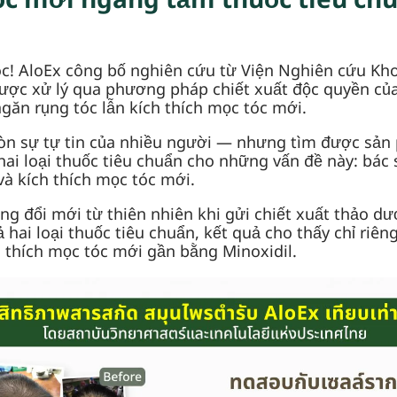
óc mới ngang tầm thuốc tiêu ch
c! AloEx công bố nghiên cứu từ Viện Nghiên cứu Khoa
ược xử lý qua phương pháp chiết xuất độc quyền củ
ngăn rụng tóc lẫn kích thích mọc tóc mới.
n sự tự tin của nhiều người — nhưng tìm được sản 
ai loại thuốc tiêu chuẩn cho những vấn đề này: bác s
và kích thích mọc tóc mới.
rong đổi mới từ thiên nhiên khi gửi chiết xuất thảo 
 hai loại thuốc tiêu chuẩn, kết quả cho thấy chỉ riê
 thích mọc tóc mới gần bằng Minoxidil.