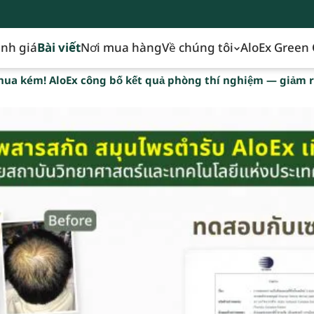
nh giá
Bài viết
Nơi mua hàng
Về chúng tôi
AloEx Green 
hua kém! AloEx công bố kết quả phòng thí nghiệm — giảm 