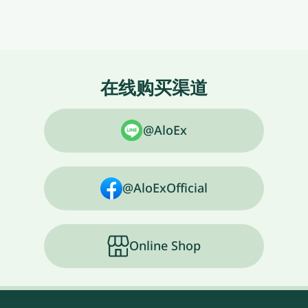
在线购买渠道
@AloEx
@AloExOfficial
Online Shop