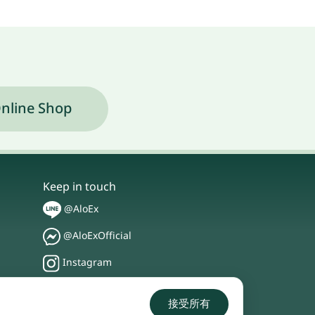
nline Shop
Keep in touch
@AloEx
@AloExOfficial
Instagram
TikTok
接受所有