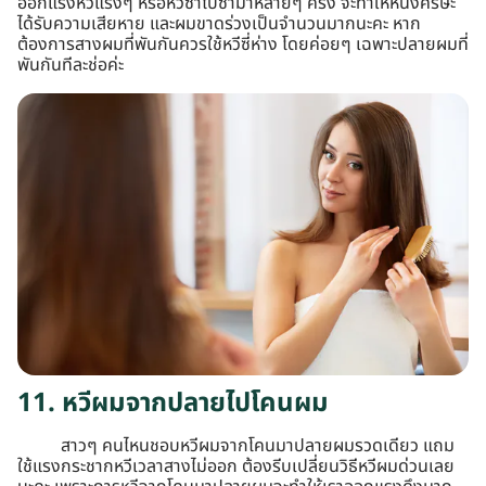
ออกแรงหวีแรงๆ หรือหวีซ้ำไปซ้ำมาหลายๆ ครั้ง จะทำให้หนังศีรษะ
ได้รับความเสียหาย และผมขาดร่วงเป็นจำนวนมากนะคะ หาก
ต้องการสางผมที่พันกันควรใช้หวีซี่ห่าง โดยค่อยๆ เฉพาะปลายผมที่
พันกันทีละช่อค่ะ
11. หวีผมจากปลายไปโคนผม
สาวๆ คนไหนชอบหวีผมจากโคนมาปลายผมรวดเดียว แถม
ใช้แรงกระชากหวีเวลาสางไม่ออก ต้องรีบเปลี่ยนวิธีหวีผมด่วนเลย