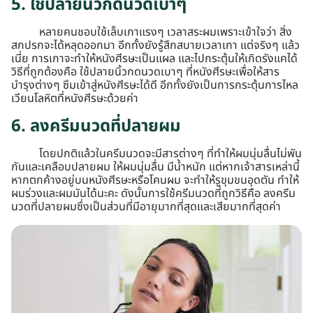
5. ใช้ปลายนิ้วกดนวดเบาๆ
หลายคนชอบใช้เล็บเกาแรงๆ เวลาสระผมเพราะเข้าใจว่า สิ่ง
สกปรกจะได้หลุดออกมา อีกทั้งยังรู้สึกสบายเวลาเกา แต่จริงๆ แล้ว
เนี่ย การเกาจะทำให้หนังศีรษะเป็นแผล และไปกระตุ้นให้เกิดรังแคได้
วิธีที่ถูกต้องคือ ใช้ปลายนิ้วกดนวดเบาๆ ที่หนังศีรษะเพื่อให้สาร
บำรุงต่างๆ ซึมเข้าสู่หนังศีรษะได้ดี อีกทั้งยังเป็นการกระตุ้นการไหล
เวียนโลหิตที่หนังศีรษะด้วยค่า
6. ลงครีมนวดที่ปลายผม
โดยปกติแล้วในครีมนวดจะมีสารต่างๆ ที่ทำให้ผมนุ่มลื่นไม่พัน
กันและเคลือบปลายผม ให้ผมนุ่มลื่น มีน้ำหนัก แต่หากเจ้าสารเหล่านี้
หากตกค้างอยู่บนหนังศีรษะหรือโคนผม จะทำให้รูขุมขนอุดตัน ทำให้
ผมร่วงและผมมันได้นะคะ ดังนั้นการใช้ครีมนวดที่ถูกวิธีคือ ลงครีม
นวดที่ปลายผมซึ่งเป็นส่วนที่มีอายุมากที่สุดและเสียมากที่สุดค่า