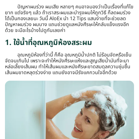
ปัญหาผมร่วง ผมเสีย หลายๆ คนอาจมองว่าเป็นเรื่องที่แก้ไข
ยาก แต่จริงๆ แล้ว ถ้าเราสระผมและบำรุงผมให้ถูกวิธี ก็ลดผมร่วง
ได้เป็นกองเลยนะ วันนี้ AloEx นำ 12 Tips แสนง่ายที่จะช่วยลด
ปัญหาผมร่วง ผมบาง แถมช่วยดูแลหนังศีรษะให้กลับแข็งแรงอีก
ด้วย จะมีอะไรบ้างไปดูกันเลยค่า
1. ใช้น้ำที่อุณหภูมิห้องสระผม
อุณหภูมิห้องที่ว่านี้ ก็คือ อุณหภูมิน้ำปกติ ไม่ร้อนจัดหรือเย็น
จัดจนเกินไป เพราะจะทำให้หนังศีรษะแห้งและสูญเสียน้ำมันที่จะมา
หล่อเลี้ยงเส้นผม ทำให้เส้นผมและหนังศีรษะขาดสมดุลความชุ่มชื้น
เส้นผมขาดหลุดร่วงง่าย แถมยังอาจมีรังแคกวนใจอีกด้วย