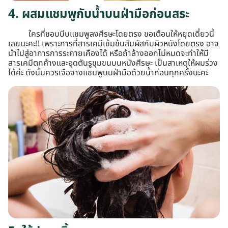
4. ผสมแชมพูกับน้ำบนฝ่ามือก่อนสระ
ใครที่ชอบบีบแชมพูลงศีรษะโดยตรง ขอเตือนให้หยุดเดี๋ยวนี้
เลยนะคะ!! เพราะการที่สารเคมีเข้มข้นสัมผัสกับผิวหนังโดยตรง อาจ
นำไปสู่อาการการระคายเคืองได้ หรือถ้าล้างออกไม่หมดจะทำให้มี
สารเคมีตกค้างและอุดตันรูขุมขนบนหนังศีรษะ เป็นสาเหตุให้ผมร่วง
ได้ค่ะ ดังนั้นควรเจือจางแชมพูบนฝ่ามือด้วยน้ำก่อนทุกครั้งนะคะ