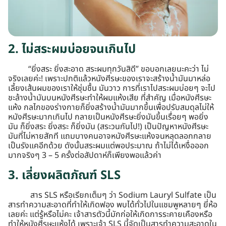
2. ไม่สระผมบ่อยจนเกินไป
“ยิ่งสระ ยิ่งสะอาด สระผมทุกวันสิดี” ขอบอกเลยนะคะว่า ไม่
จริงเลยค่ะ! เพราะปกติแล้วหนังศีรษะของเราจะสร้างน้ำมันมาหล่อ
เลี้ยงเส้นผมของเราให้ชุ่มชื้น มันวาว การที่เราไปสระผมบ่อยๆ จะไป
ชะล้างน้ำมันบนหนังศีรษะทำให้ผมแห้งเสีย ที่สำคัญ เมื่อหนังศีรษะ
แห้ง กลไกของร่างกายก็ยิ่งสร้างน้ำมันมากขึ้นเพื่อปรับสมดุลไม่ให้
หนังศีรษะมากเกินไป กลายเป็นหนังศีรษะยิ่งมันขึ้นเรื่อยๆ พอยิ่ง
มัน ก็ยิ่งสระ ยิ่งสระ ก็ยิ่งมัน (สระวนกันไป!) เป็นปัญหาหนังศีรษะ
มันที่ไม่หายสักที แถมบางคนอาจหนังศีรษะแห้งจนหลุดลอกกลาย
เป็นรังแคอีกด้วย ดังนั้นสระผมแต่พอประมาณ ถ้าไม่ได้เหงื่อออก
มากจริงๆ 3 – 5 ครั้งต่อสัปดาห์ก็เพียงพอแล้วค่า
3. เลี่ยงผลิตภัณฑ์ SLS
สาร SLS หรือเรียกเต็มๆ ว่า Sodium Lauryl Sulfate เป็น
สารทำความสะอาดที่ทำให้เกิดฟอง พบได้ทั่วไปในแชมพูหลายๆ ยี่ห้อ
เลยค่ะ แต่รู้หรือไม่คะ เจ้าสารตัวนี้มักก่อให้เกิดการระคายเคืองหรือ
ทำให้หนังศีรษะแห้งได้ เพราะเจ้า SLS นี้จัดเป็นสารทำความสะอาดใน