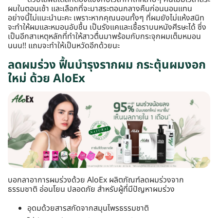
ผมในตอนเช้า และเลือกที่จะมาสระตอนกลางคืนก่อนนอนแทน
อย่างนี้ไม่แนะนำนะคะ เพราะหากคุณนอนทั้งๆ ที่ผมยังไม่แห้งสนิท
จะทำให้ผมและหมอนอับชื้น เป็นรังแคและเชื้อราบนหนังศีรษะได้ ซึ่ง
เป็นอีกสาเหตุหลักที่ทำให้สาวตื่นมาพร้อมกับกระจุกผมเต็มหมอน
นนน!! แถมจะทำให้เป็นหวัดอีกด้วยนะ
ลดผมร่วง ฟื้นบำรุงรากผม กระตุ้นผมงอก
ใหม่ ด้วย AloEx
บอกลาอาการผมร่วงด้วย
AloEx
ผลิตภัณฑ์ลดผมร่วง
จาก
ธรรมชาติ อ่อนโยน ปลอดภัย สำหรับผู้ที่มีปัญหาผมร่วง
อุดมด้วยสารสกัดจากสมุนไพรธรรมชาติ