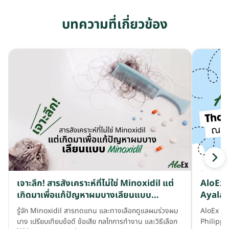
บทความที่เกี่ยวข้อง
เจาะลึก! สารสังเคราะห์ที่ไม่ใช่ Minoxidil แต่
AloEx ล
เกิดมาเพื่อแก้ปัญหาผมบางเลียนแบบ
Ayala 
Minoxidil
รู้จัก Minoxidil สารทดแทน และทางเลือกดูแลผมร่วงผม
AloEx ร
บาง เปรียบเทียบข้อดี ข้อเสีย กลไกการทำงาน และวิธีเลือก
Philippi