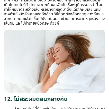
นะคะ เพราะการหวีจากโคนมาปลายผมจะทำให้เราออกแรงดึงมาก
เกินไปโดยไม่รู้ตัว โดยเฉพาะเมื่อผมพันกัน ซึ่งพฤติกรรมเหล่านี้ จะ
ทำให้ผมขาดระหว่างเส้น หรือบางทีหลุดมาตั้งแต่รากผมเลย แถม
อาจทำให้หนังศีรษะถลอกอีกด้วย วิธีที่ถูกต้องคือค่อยๆ สางทีละช่อ
จากปลายผมแล้วไล่ขึ้นไปยังโคนผม จะช่วยลดการขาดหลุดร่วงของ
เส้นผม และไม่ทำร้ายหนังศีรษะด้วยค่ะ
12. ไม่สระผมตอนกลางคืน
ด้วยไลฟ์สไตล์ที่ต้องแข่งกับเวลาทำให้หลายๆ คนไม่มีเวลาสระ