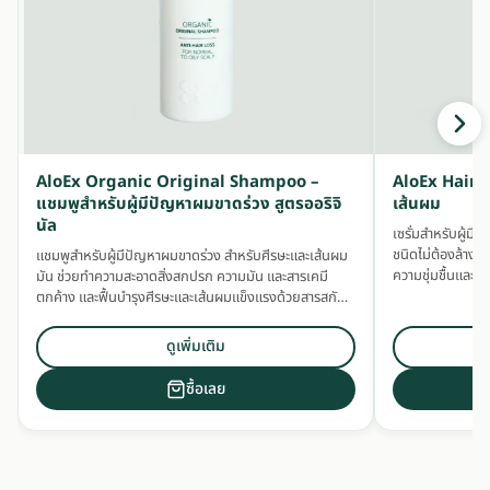
AloEx Organic Original Shampoo –
AloEx Hair S
แชมพูสำหรับผู้มีปัญหาผมขาดร่วง สูตรออริจิ
เส้นผม
นัล
เซรั่มสำหรับผู้ม
ชนิดไม่ต้องล้างอ
แชมพูสำหรับผู้มีปัญหาผมขาดร่วง สำหรับศีรษะและเส้นผม
ความชุ่มชื้นและ
มัน ช่วยทำความสะอาดสิ่งสกปรก ความมัน และสารเคมี
ตกค้าง และฟื้นบำรุงศีรษะและเส้นผมแข็งแรงด้วยสารสกัด
สมุนไพรเข้มข้น
ดูเพิ่มเติม
ซื้อเลย