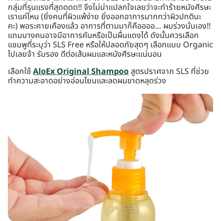
กลุ่มที่รุนแรงที่สุดดดด!! จึงไม่น่าแปลกใจเลยว่าจะทำร้ายหนังศีรษะ
เราแค่ไหน (ยิ่งคนที่ผิวแพ้ง่าย ยิ่งออกอาการมากกว่าผิวปกตินะ
คะ) พอระคายเคืองแล้ว อาการที่ตามมาก็คืออออ… ผมร่วงนั่นเอง!!
แถมบางคนอาจมีอาการคันหรือเป็นผื่นแดงได้ ดังนั้นควรเลือก
แชมพูที่ระบุว่า SLS Free หรือให้ปลอดภัยสุดๆ เลือกแบบ Organic
ไปเลยจ้า รับรอง ดีต่อเส้นผมและหนังศีรษะแน่นอน
เลือกใช้
AloEx Original Shampoo
สูตรปราศจาก SLS ที่ช่วย
ทำความสะอาดอย่างอ่อนโยนและลดผมขาดหลุดร่วง