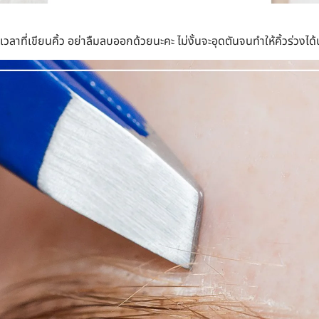
ลาที่เขียนคิ้ว อย่าลืมลบออกด้วยนะคะ ไม่งั้นจะอุดตันจนทำให้คิ้วร่วงได้