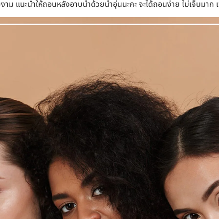
ปสวยงาม แนะนำให้ถอนหลังอาบน้ำด้วยน้ำอุ่นนะคะ จะได้ถอนง่าย ไม่เจ็บมาก เพ