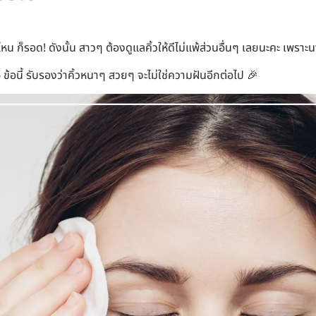
่ไหน ก็รอด! ดังนั้น สาวๆ ต้องดูแลคิ้วให้ดีไม่แพ้ส่วนอื่นๆ เลยนะคะ เพรา
ข้อนี้ รับรองว่าคิ้วหนาๆ สวยๆ จะไม่ใช่ความฝันอีกต่อไป 🎉