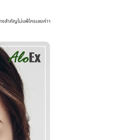
ะนางสำคัญไม่แพ้ใครเลยค่าา