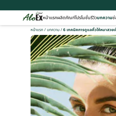
หน้าแรก
ผลิตภัณฑ์
โปรโมชั่น
รีวิว
บทความ
ช่
หน้าแรก
/
บทความ
/
6 เทคนิคการดูแลคิ้วให้หนาสวยเป