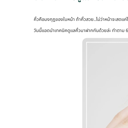
คิ้วคือมงกุฎของใบหน้า ถ้าคิ้วสวย..ไม่ว่าหน้าจะสดแค
วันนี้แอดนำเทคนิคดูแลคิ้วมาฝากกันด้วยล่ะ ทำตาม 6 