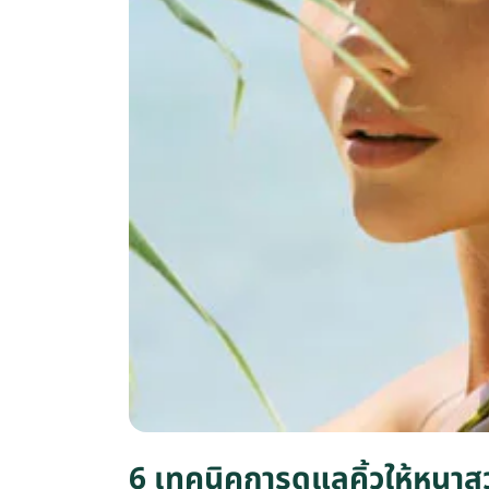
6 เทคนิคการดูแลคิ้วให้หนาส