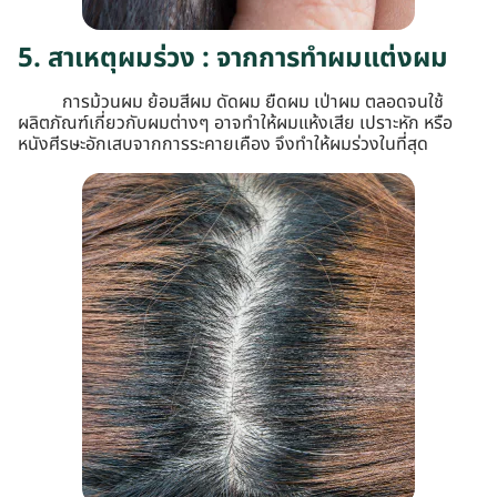
5. สาเหตุผมร่วง : จากการทำผมแต่งผม
การม้วนผม ย้อมสีผม ดัดผม ยืดผม เป่าผม ตลอดจนใช้
ผลิตภัณฑ์เกี่ยวกับผมต่างๆ อาจทำให้ผมแห้งเสีย เปราะหัก หรือ
หนังศีรษะอักเสบจากการระคายเคือง จึงทำให้ผมร่วงในที่สุด