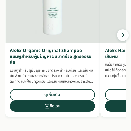
AloEx Organic Original Shampoo –
AloEx Hair S
แชมพูสำหรับผู้มีปัญหาผมขาดร่วง สูตรออริจิ
เส้นผม
นัล
เซรั่มสำหรับผู้ม
ชนิดไม่ต้องล้างอ
แชมพูสำหรับผู้มีปัญหาผมขาดร่วง สำหรับศีรษะและเส้นผม
ความชุ่มชื้นและ
มัน ช่วยทำความสะอาดสิ่งสกปรก ความมัน และสารเคมี
ตกค้าง และฟื้นบำรุงศีรษะและเส้นผมแข็งแรงด้วยสารสกัด
สมุนไพรเข้มข้น
ดูเพิ่มเติม
ซื้อเลย