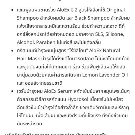
แชมพูลดผมขาดร่วง AloEx มี 2 สูตรให้เลือกใช้ Original
Shampoo สำหรับผมมัน และ Black Shampoo สำหรับผม
แห้งเสียจากสารเคมีและความร้อน ช่วยทำความสะอาด ดีท็
อกซ์สิ่งสกปรกได้อย่างหมดจด ปราศจาก SLS, Silicone,
Alcohol, Paraben ไม่แต่งสีและไม่แต่งกลิ่น
ทรีตเมนต์บำรุงผมนุ่มสูตร “ไร้ซิลิโคน” AloEx Natural
Hair Mask บำรุงได้ตั้งแต่โคนจรดปลาย ไม่มีซิลิโคนตกค้าง
และอุดตันจนก่อให้เกิดผมขาดร่วง ช่วยฟื้นฟูเส้นผมให้กลับ
มานุ่มสวยด้วยคุณค่าสารสกัดจาก Lemon Lavender Oil
และ ออยล์จากธรรมชาติ
เซรั่มบำรุงผม AloEx Serum สกัดเข้มข้นจากสมุนไพรเน้นๆ
ด้วยกรรมวิธีการสกัดแบบ Hydrosol เนื้อเซรั่มไม่เหนียว
ฉีดแล้วซึมเข้าบำรุงได้อย่างล้ำลึก ช่วยเติมวิตามินและแร่ธาตุ
ให้โคนผม เพื่อเส้นผมและหนังศีรษะที่แข็งแรง ทั้งยังช่วยคุม
มันระหว่างวัน