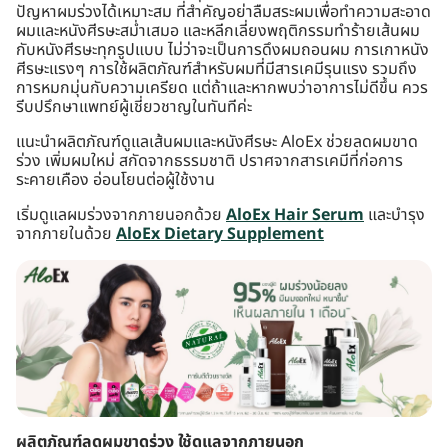
ปัญหาผมร่วงได้เหมาะสม ที่สำคัญอย่าลืมสระผมเพื่อทำความสะอาด
ผมและหนังศีรษะสม่ำเสมอ และหลีกเลี่ยงพฤติกรรมทำร้ายเส้นผม
กับหนังศีรษะทุกรูปแบบ ไม่ว่าจะเป็นการดึงผมถอนผม การเกาหนัง
ศีรษะแรงๆ การใช้ผลิตภัณฑ์สำหรับผมที่มีสารเคมีรุนแรง รวมถึง
การหมกมุ่นกับความเครียด แต่ถ้าและหากพบว่าอาการไม่ดีขึ้น ควร
รีบปรึกษาแพทย์ผู้เชี่ยวชาญในทันทีค่ะ
แนะนำผลิตภัณฑ์ดูแลเส้นผมและหนังศีรษะ AloEx ช่วยลดผมขาด
ร่วง เพิ่มผมใหม่ สกัดจากธรรมชาติ ปราศจากสารเคมีที่ก่อการ
ระคายเคือง อ่อนโยนต่อผู้ใช้งาน
เริ่มดูแลผมร่วงจากภายนอกด้วย
AloEx Hair Serum
และบำรุง
จากภายในด้วย
AloEx Dietary Supplement
ผลิตภัณฑ์ลดผมขาดร่วง ใช้ดูแลจากภายนอก