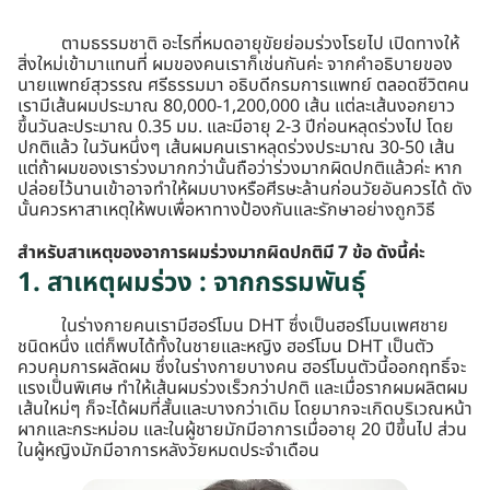
ตามธรรมชาติ อะไรที่หมดอายุขัยย่อมร่วงโรยไป เปิดทางให้
สิ่งใหม่เข้ามาแทนที่ ผมของคนเราก็เช่นกันค่ะ จากคำอธิบายของ
นายแพทย์สุวรรณ ศรีธรรมมา อธิบดีกรมการแพทย์ ตลอดชีวิตคน
เรามีเส้นผมประมาณ 80,000-1,200,000 เส้น แต่ละเส้นงอกยาว
ขึ้นวันละประมาณ 0.35 มม. และมีอายุ 2-3 ปีก่อนหลุดร่วงไป โดย
ปกติแล้ว ในวันหนึ่งๆ เส้นผมคนเราหลุดร่วงประมาณ 30-50 เส้น
แต่ถ้าผมของเราร่วงมากกว่านั้นถือว่าร่วงมากผิดปกติแล้วค่ะ หาก
ปล่อยไว้นานเข้าอาจทำให้ผมบางหรือศีรษะล้านก่อนวัยอันควรได้ ดัง
นั้นควรหาสาเหตุให้พบเพื่อหาทางป้องกันและรักษาอย่างถูกวิธี
สำหรับสาเหตุของอาการผมร่วงมากผิดปกติมี 7 ข้อ ดังนี้ค่ะ
1. สาเหตุผมร่วง : จากกรรมพันธุ์
ในร่างกายคนเรามีฮอร์โมน DHT ซึ่งเป็นฮอร์โมนเพศชาย
ชนิดหนึ่ง แต่ก็พบได้ทั้งในชายและหญิง ฮอร์โมน DHT เป็นตัว
ควบคุมการผลัดผม ซึ่งในร่างกายบางคน ฮอร์โมนตัวนี้ออกฤทธิ์จะ
แรงเป็นพิเศษ ทำให้เส้นผมร่วงเร็วกว่าปกติ และเมื่อรากผมผลิตผม
เส้นใหม่ๆ ก็จะได้ผมที่สั้นและบางกว่าเดิม โดยมากจะเกิดบริเวณหน้า
ผากและกระหม่อม และในผู้ชายมักมีอาการเมื่ออายุ 20 ปีขึ้นไป ส่วน
ในผู้หญิงมักมีอาการหลังวัยหมดประจำเดือน