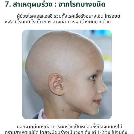
7. สาเหตุผมร่วง : จากโรคบางชนิด
ผู้ป่วยโรคเอสแอลอี รวมทั้งโรคเรื้อรังอย่างเช่น ไทรอยด์
ซิฟิลิส โรคตับ โรคไต ฯลฯ อาจมีอาการผมร่วงผมบางด้วย
นอกจากนั้นยังมีอาการผมร่วงเป็นหย่อมซึ่งปัจจุบันยังไม่
ทราบสาเหตุแน่ชัด โดยจะมีผมร่วงเป็นวงๆ ตั้งแต่ 1-2 วง ไปจนถึง