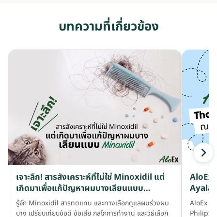
บทความที่เกี่ยวข้อง
เจาะลึก! สารสังเคราะห์ที่ไม่ใช่ Minoxidil แต่
AloEx ล
เกิดมาเพื่อแก้ปัญหาผมบางเลียนแบบ
Ayala 
Minoxidil
รู้จัก Minoxidil สารทดแทน และทางเลือกดูแลผมร่วงผม
AloEx ร
บาง เปรียบเทียบข้อดี ข้อเสีย กลไกการทำงาน และวิธีเลือก
Philippi