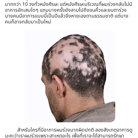
มากกว่า 10 วงทั่วหนังศีรษะ แต่หนังศีรษะบริเวณที่ผมร่วงกลับไม่มี
อาการอักเสบใดๆ แถมบางครั้งยังลามไปถึงขนคิ้วและขนตาร่วง
บางคนมีอาการแบบนี้เป็นปีแล้วจึงหายเองตามธรรมชาติ แต่บาง
คนก็อาจกลับมาเป็นใหม่
สำหรับใครที่มีอาการผมร่วงมากผิดปกติ ลองสังเกตุอาการดู
นะคะว่าเราผมร่วงเพราะสาเหตุอะไร เพื่อที่เราจะได้สามารถรักษา