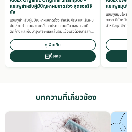
AloEx Organic Original Shampoo –
AloEx Ever
แชมพูสำหรับผู้มีปัญหาผมขาดร่วง สูตรออริจิ
แชมพูสมุนไพ
นัล
แชมพูสมุนไพรออร์
สลวย มีน้ำหนัก เพ
แชมพูสำหรับผู้มีปัญหาผมขาดร่วง สำหรับศีรษะและเส้นผม
สำหรับทุกสภาพเส้
มัน ช่วยทำความสะอาดสิ่งสกปรก ความมัน และสารเคมี
ตกค้าง และฟื้นบำรุงศีรษะและเส้นผมแข็งแรงด้วยสารสกัด
สมุนไพรเข้มข้น
ดูเพิ่มเติม
ซื้อเลย
บทความที่เกี่ยวข้อง