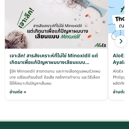
เจาะลึก! สารสังเคราะห์ที่ไม่ใช่ Minoxidil แต่
AloEx ล
เกิดมาเพื่อแก้ปัญหาผมบางเลียนแบบ
Ayala 
Minoxidil
รู้จัก Minoxidil สารทดแทน และทางเลือกดูแลผมร่วงผม
AloEx ร
บาง เปรียบเทียบข้อดี ข้อเสีย กลไกการทำงาน และวิธีเลือก
Philippi
ใช้ให้เหมาะกับปัญหาเส้นผม
ผลิตภัณฑ์
อ่านต่อ »
อ่านต่อ 