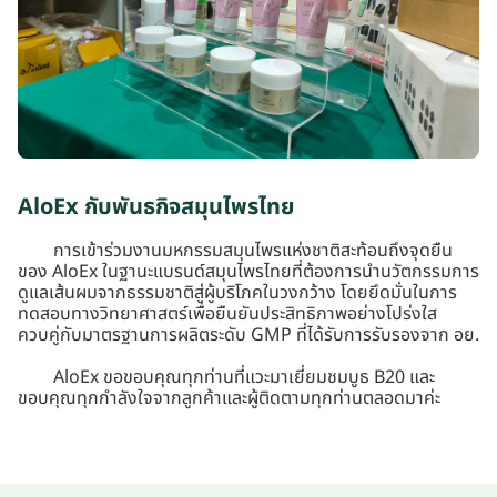
AloEx กับพันธกิจสมุนไพรไทย
การเข้าร่วมงานมหกรรมสมุนไพรแห่งชาติสะท้อนถึงจุดยืน
ของ AloEx ในฐานะแบรนด์สมุนไพรไทยที่ต้องการนำนวัตกรรมการ
ดูแลเส้นผมจากธรรมชาติสู่ผู้บริโภคในวงกว้าง โดยยึดมั่นในการ
ทดสอบทางวิทยาศาสตร์เพื่อยืนยันประสิทธิภาพอย่างโปร่งใส
ควบคู่กับมาตรฐานการผลิตระดับ GMP ที่ได้รับการรับรองจาก อย.
AloEx ขอขอบคุณทุกท่านที่แวะมาเยี่ยมชมบูธ B20 และ
ขอบคุณทุกกำลังใจจากลูกค้าและผู้ติดตามทุกท่านตลอดมาค่ะ