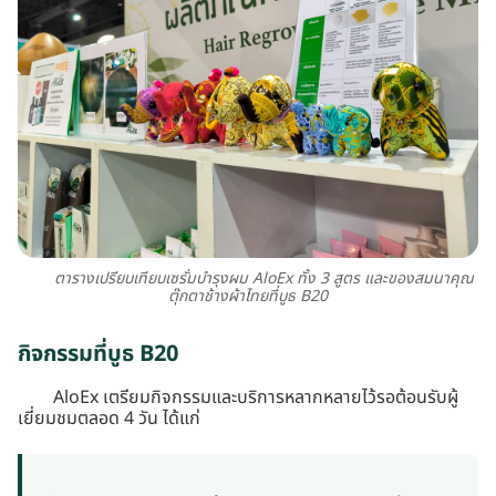
ตารางเปรียบเทียบเซรั่มบำรุงผม AloEx ทั้ง 3 สูตร และของสมนาคุณ
ตุ๊กตาช้างผ้าไทยที่บูธ B20
กิจกรรมที่บูธ B20
AloEx เตรียมกิจกรรมและบริการหลากหลายไว้รอต้อนรับผู้
เยี่ยมชมตลอด 4 วัน ได้แก่