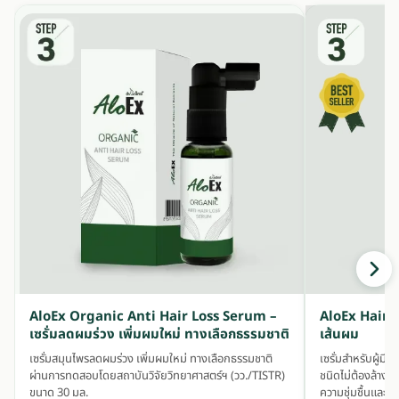
AloEx Organic Anti Hair Loss Serum –
AloEx Hair S
เซรั่มลดผมร่วง เพิ่มผมใหม่ ทางเลือกธรรมชาติ
เส้นผม
เซรั่มสมุนไพรลดผมร่วง เพิ่มผมใหม่ ทางเลือกธรรมชาติ
เซรั่มสำหรับผู้ม
ผ่านการทดสอบโดยสถาบันวิจัยวิทยาศาสตร์ฯ (วว./TISTR)
ชนิดไม่ต้องล้างอ
ขนาด 30 มล.
ความชุ่มชื้นและ