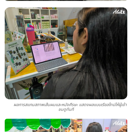
ผลการสแกนสภาพเส้นผมและหนังศีรษะ แสดงผลแบบเรียลไทม์ให้ผู้เข้า
ชมดูทันที