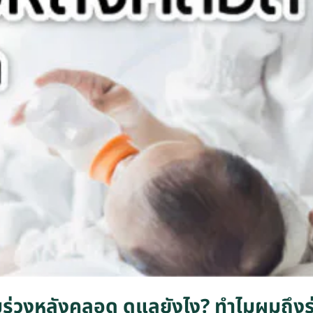
ผมร่วงหลังคลอด ดูแลยังไง? ทำไมผมถึงร