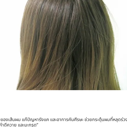
งเส้นผม แก้ปัญหารังแค และอาการคันศีรษะ ช่วยกระตุ้นผมที่หลุดร่วงให
คำดีควาย และมะกรูด”