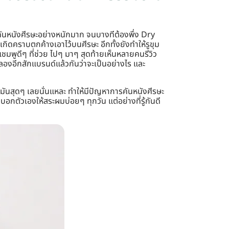
รคันหนังศีรษะอย่างหนักมาก จนบางทีต้องพึ่ง Dry
ดคราบตกค้างเอาไว้บนศีรษะ อีกทั้งยังทำให้รูขุม
แชมพูดีๆ ที่ช่วย ไปๆ มาๆ สุดท้ายเห็นหลายคนรีวิว
ลองอีกสักแบรนด์แล้วกันว่าจะเป็นอย่างไร และ
ามันสุดๆ เลยนั่นแหละ ทำให้มีปัญหาการคันหนังศีรษะ
กตัวเองให้สระผมบ่อยๆ ทุกวัน แต่อย่างที่รู้กันดี