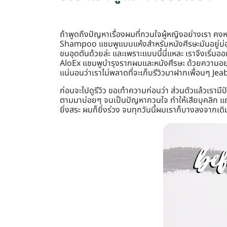
ถ้าพูดถึงปัญหาเรื่องผมที่กวนใจผู้หญิงอย่างเรา คง
Shampoo แชมพูแบบแห้งสำหรับหนังศีรษะมันอยู่บ่อยค
ขนอุดตันด้วยล่ะ และเพราะแบบนี้นี่แหละ เราจึงเริ่ม
AloEx แชมพูบำรุงรากผมและหนังศีรษะ ด้วยความอยากรู
แน่นอนว่าเราไม่พลาดที่จะเก็บรีวิวมาฝากเพื่อนๆ Jea
ก่อนจะไปดูรีวิว ขอเท้าความก่อนว่า ส่วนตัวแล้วเรา
ตามมาบ่อยๆ จนเป็นปัญหากวนใจ ทำให้เสียบุคลิก แถมบ
ยิ่งสระ ผมก็ยิ่งร่วง จนทุกวันนี้ผมเราก็บางลงจากเด