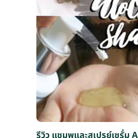
รีวิว แชมพูและสเปรย์เซรั่