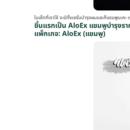
ในเซ็ทที่เราใช้ จะมีทั้งเซรั่มบำรุงผมและก็แชมพูนะคะ เ
ชิ้นแรกเป็น AloEx แชมพูบำรุงร
แพ็กเกจ: AloEx (แชมพู)