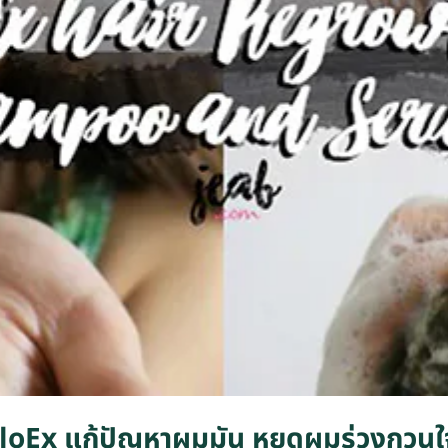
ม AloEx แก้ปัญหาผมมัน หยุดผมร่วงกว