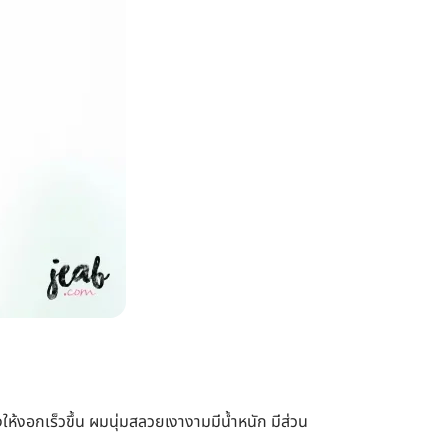
้งอกเร็วขึ้น ผมนุ่มสลวยเงางามมีน้ำหนัก มีส่วน