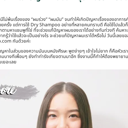
หนีไม่พ้นเรื่องของ “ผมร่วง” “ผมมัน” จนทำให้เกิดปัญหาเรื่องของอากา
รั้ง แต่การใช้ Dry Shampoo อย่างที่หลายคนทราบดี คือใช้ไปแล้วก็เกิ
ออกตามหาแชมพูที่ใช่ ที่จะช่วยแก้ปัญหาผมของเราได้อย่างทันท่วงที ค้นหา
้ว่าใช้แล้วจะเป็นอย่างไร จะช่วยแก้ปัญหาผมเราได้หรือไม่ วันนี้เลยขอ
b.com กันด้วยค่ะ
มีปัญหาในส่วนของความมันบนหนังศีรษะ พูดง่ายๆ เข้าใจไม่ยาก ก็คือหัวเร
างทีเพื่อนๆ ยังทำท่ารังเกียจตามมาอีก ซึ่งงานนี้ก็ทำให้ต้องพยายามบอ
ิมเยอะเลย