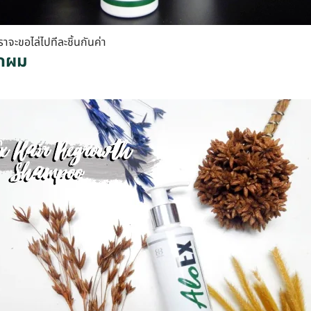
ราจะขอไล่ไปทีละชิ้นกันค่า
ากผม