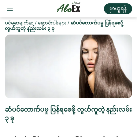
မှာယူရန်
ပင်မစာမျက်နှာ
/
ဆောင်းပါးများ
/
ဆံပင်တောက်ပမှု ပြန်ရစေဖို့
လွယ်ကူတဲ့ နည်းလမ်း ၃ ခု
ဆံပင်တောက်ပမှု ပြန်ရစေဖို့ လွယ်ကူတဲ့ နည်းလမ်း
၃ ခု