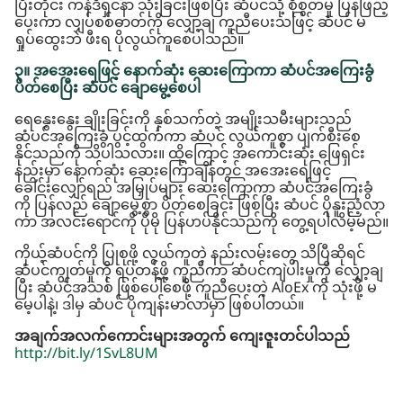
ပြီးတိုင်း ကန်ဒီရှင်နာ သုံးခြင်းဖြစ်ပြီး ဆံပင်သို့ စိုစွတ်မှု ပြန်ဖြည့်
ပေးကာ လျှပ်စစ်ဓာတ်ကို လျှော့ချ ကူညီပေးသဖြင့် ဆံပင် မ
ရှုပ်ထွေးဘဲ ဖီးရ ပိုလွယ်ကူစေပါသည်။
၃။ အအေးရေဖြင့် နောက်ဆုံး ဆေးကြောကာ ဆံပင်အကြေးခွံ
ပိတ်စေပြီး ဆံပင် ချောမွေ့စေပါ
ရေနွေးနွေး ချိုးခြင်းကို နှစ်သက်တဲ့ အမျိုးသမီးများသည်
ဆံပင်အကြေးခွံ ပွင့်ထွက်ကာ ဆံပင် လွယ်ကူစွာ ပျက်စီးစေ
နိုင်သည်ကို သိပါသလား။ ထို့ကြောင့် အကောင်းဆုံး ဖြေရှင်း
နည်းမှာ နောက်ဆုံး ဆေးကြောချိန်တွင် အအေးရေဖြင့်
ခေါင်းလျှော်ရည် အမြှုပ်များ ဆေးကြောကာ ဆံပင်အကြေးခွံ
ကို ပြန်လည် ချောမွေ့စွာ ပိတ်စေခြင်း ဖြစ်ပြီး ဆံပင် ပိုနူးညံ့လာ
ကာ အလင်းရောင်ကို ပိုမို ပြန်ဟပ်နိုင်သည်ကို တွေ့ရပါလိမ့်မည်။
ကိုယ့်ဆံပင်ကို ပြုစုဖို့ လွယ်ကူတဲ့ နည်းလမ်းတွေ သိပြီဆိုရင်
ဆံပင်ကျွတ်မှုကို ရပ်တန့်ဖို့ ကူညီကာ ဆံပင်ကျဲပါးမှုကို လျှော့ချ
ပြီး ဆံပင်အသစ် ဖြစ်ပေါ်စေဖို့ ကူညီပေးတဲ့ AloEx ကို သုံးဖို့ မ
မေ့ပါနဲ့၊ ဒါမှ ဆံပင် ပိုကျန်းမာလာမှာ ဖြစ်ပါတယ်။
အချက်အလက်ကောင်းများအတွက် ကျေးဇူးတင်ပါသည်
http://bit.ly/1SvL8UM