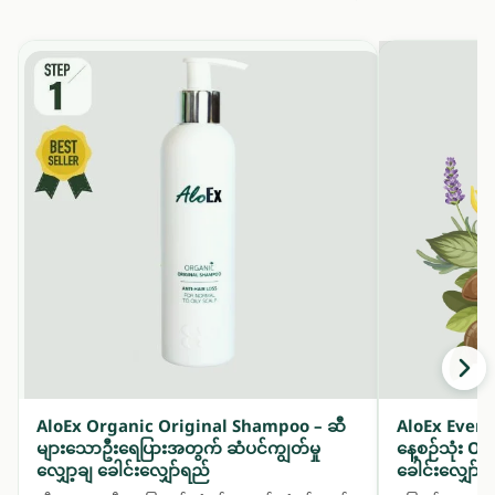
AloEx Organic Original Shampoo – ဆီ
AloEx Ever
များသောဦးရေပြားအတွက် ဆံပင်ကျွတ်မှု
နေ့စဉ်သုံး 
လျှော့ချ ခေါင်းလျှော်ရည်
ခေါင်းလျှော်ရ