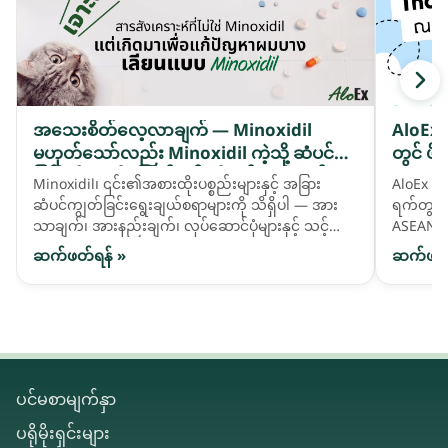
အသေးစိတ်လေ့လာချက် — Minoxidil
AloEx 
မဟုတ်သော်လည်း Minoxidil ကဲ့သို့ ဆံပင်ကျဲ
တွင် ဖိ
ခြင်းကို ကူညီဖြေရှင်းရန် တီထွင်ထားသည့် ဓာ
Minoxidil၊ ၎င်း၏အစားထိုးပစ္စည်းများနှင့် အခြား
AloEx သည
တုဆေးဖော်ဝါ activatives များ
ဆံပင်ကျွတ်ခြင်းရွေးချယ်စရာများကို သိရှိပါ — အား
ရက်တွင် 
သာချက်၊ အားနည်းချက်၊ လုပ်ဆောင်ပုံများနှင့် သင့်
ASEAN ဈေ
ဆံပင်လိုအပ်ချက်နှင့် ကိုက်ညီသည်ကို မည်သို့ရွေးချယ်
နိုင်ငံခ
ဆက်ဖတ်ရန် »
ဆက်ဖတ်
ရမည်ကို နှိုင်းယှဉ်ကြည့်ပါ။
ပင်မစာမျက်နှာ
ပရိုမိုးရှင်းများ