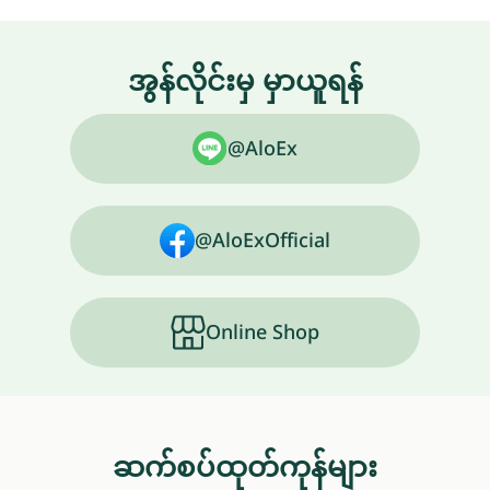
အွန်လိုင်းမှ မှာယူရန်
@AloEx
@AloExOfficial
Online Shop
ဆက်စပ်ထုတ်ကုန်များ