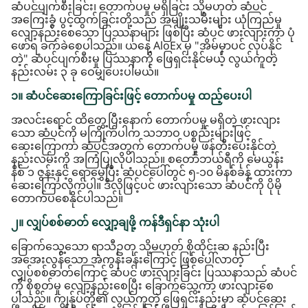
ဆံပင်ပျက်စီးခြင်း၊ တောက်ပမှု မရှိခြင်း သို့မဟုတ် ဆံပင်
အကြေးခွံ ပွင့်ထွက်ခြင်းတို့သည် အမျိုးသမီးများ ယုံကြည်မှု
လျော့နည်းစေသော ပြဿနာများ ဖြစ်ပြီး ဆံပင် ဖားလျားကာ ပုံ
ဖော်ရ ခက်ခဲစေပါသည်။ ယနေ့ AloEx မှ "အိမ်မှာပင် လုပ်နိုင်
တဲ့" ဆံပင်ပျက်စီးမှု ပြဿနာကို ဖြေရှင်းနိုင်မယ့် လွယ်ကူတဲ့
နည်းလမ်း ၃ ခု ဝေမျှပေးပါမယ်။
၁။ ဆံပင်ဆေးကြောခြင်းဖြင့် တောက်ပမှု ထည့်ပေးပါ
အလင်းရောင် ထိတွေ့ပြီးနောက် တောက်ပမှု မရှိတဲ့ ဖားလျား
သော ဆံပင်ကို မကြိုက်ပါက သဘာဝ ပစ္စည်းများဖြင့်
ဆေးကြောကာ ဆံပင်အတွက် တောက်ပမှု ဖန်တီးပေးနိုင်တဲ့
နည်းလမ်းကို အကြံပြုလိုပါသည်။ စတော်ဘယ်ရီကို မေယွန်း
နိစ် ၁ ဇွန်းနှင့် ရောမွှေပြီး ဆံပင်ပေါ်တွင် ၅-၁၀ မိနစ်ခန့် ထားကာ
ဆေးကြောလိုက်ပါ။ ဒီလိုဖြင့်ပင် ဖားလျားသော ဆံပင်ကို ပိုမို
တောက်ပစေနိုင်ပါသည်။
၂။ လျှပ်စစ်ဓာတ် လျှော့ချဖို့ ကန်ဒီရှင်နာ သုံးပါ
ခြောက်သွေ့သော ရာသီဥတု သို့မဟုတ် စိုထိုင်းဆ နည်းပြီး
အအေးလွန်သော အဲကွန်းခန်းကြောင့် ဖြစ်ပေါ်လာတဲ့
လျှပ်စစ်ဓာတ်ကြောင့် ဆံပင် ဖားလျားခြင်း ပြဿနာသည် ဆံပင်
ကို စိုစွတ်မှု လျော့နည်းစေပြီး ခြောက်သွေ့ကာ ဖားလျားစေ
ပါသည်။ ကျွန်ုပ်တို့၏ လွယ်ကူတဲ့ ဖြေရှင်းနည်းမှာ ဆံပင်ဆေး