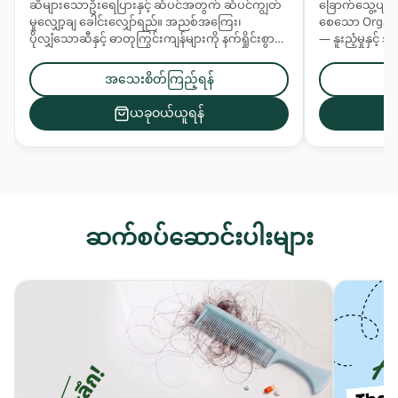
ဆီများသောဦးရေပြားနှင့် ဆံပင်အတွက် ဆံပင်ကျွတ်
ခြောက်သွေ့ပျက်
မှုလျှော့ချ ခေါင်းလျှော်ရည်။ အညစ်အကြေး၊
စေသော Organic
ပိုလျှံသောဆီနှင့် ဓာတုကြွင်းကျန်များကို နက်ရှိုင်းစွာ
— နူးညံ့မှုနှင့
သန့်စင်ပေးပြီး ဆေးဖက်ဝင်အပင်အနှစ်များဖြင့်
မှုနှင့် လန်းဆန်
ဦးရေပြားနှင့် ဆံပင်ကို အာဟာရဖြည့်ပေးသည်။
ပေးသည်။ ဆံပင်န
အသေးစိတ်ကြည့်ရန်
အတွက် နေ့စဉ်သ
ယခုဝယ်ယူရန်
ဆက်စပ်ဆောင်းပါးများ