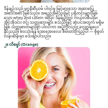
ဒိန်ချဉ်သည် မဂ္ဂနီဆီယမ် ပါဝင်မှု မြင့်မားသော အဆာပြေ
အစားအစာ ဖြစ်သည်။ အရည်အသွေးမြင့် ပရိုတင်းများဖြစ်
သော whey and casein အပြင် ဒိန်ချဉ်တွင် ကယ်လ်စီယမ်၊
အိုင်အိုဒင်း၊ ဇင့်၊ သတ္တုဆားများ စသည်ဖြင့် ဆံပင်အတွက် မရှိမ
ဖြစ် သတ္တုဓာတ်များစွာ ပါဝင်ကာ အပူကိုလည်း လျှော့ချပေး
နိုင်သည်။ စားသုံးရန် အေးအေးလေး စိမ်ထားကြည့်ပါ — စိုစွတ်
လန်းဆန်းမှာ သေချာပါသည်။
၂။ လိမ္မော် (Orange)