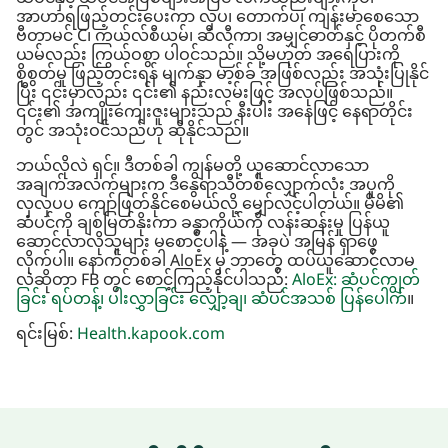
အာဟာရဖြည့်တင်းပေးကာ လှပ၊ တောက်ပ၊ ကျန်းမာစေသော
ဗီတာမင် C၊ ကယ်လ်စီယမ်၊ ဆီလီကာ၊ အမျှင်ဓာတ်နှင့် ပိုတက်စီ
ယမ်လည်း ကြွယ်ဝစွာ ပါဝင်သည်။ သို့မဟုတ် အရေပြားကို
စိုစွတ်မှု ဖြည့်တင်းရန် မျက်နှာ မာ့စ်ခ် အဖြစ်လည်း အသုံးပြုနိုင်
ပြီး ၎င်းမှာလည်း ၎င်း၏ နည်းလမ်းဖြင့် အလုပ်ဖြစ်သည်။
၎င်း၏ အကျိုးကျေးဇူးများသည် နီးပါး အနေဖြင့် နေရာတိုင်း
တွင် အသုံးဝင်သည်ဟု ဆိုနိုင်သည်။
ဘယ်လိုလဲ ရှင်။ ဒီတစ်ခါ ကျွန်မတို့ ယူဆောင်လာသော
အချက်အလက်များက ဒီနွေရာသီတစ်လျှောက်လုံး အပူကို
လှလှပပ ကျော်ဖြတ်နိုင်စေမယ်လို့ မျှော်လင့်ပါတယ်။ မိမိ၏
ဆံပင်ကို ချစ်မြတ်နိုးကာ ခန္ဓာကိုယ်ကို လန်းဆန်းမှု ပြန်ယူ
ဆောင်လာလိုသူများ မစောင့်ပါနဲ့ — အခုပဲ အမြန် ရှာဖွေ
လိုက်ပါ။ နောက်တစ်ခါ AloEx မှ ဘာတွေ ထပ်ယူဆောင်လာမ
လဲဆိုတာ FB တွင် စောင့်ကြည့်နိုင်ပါသည်:
AloEx: ဆံပင်ကျွတ်
ခြင်း ရပ်တန့်၊ ပါးလွှာခြင်း လျှော့ချ၊ ဆံပင်အသစ် ပြန်ပေါက်
။
ရင်းမြစ်:
Health.kapook.com