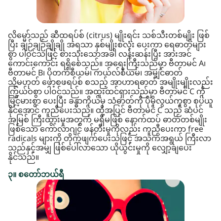
လိမ္မော်သည် ဆီထရပ်စ် (citrus) မျိုးရင်း သစ်သီးတစ်မျိုး ဖြစ်
ပြီး ချဉ်ချဉ်ချိုချို အရသာ နှစ်မျိုးစလုံး ပေးကာ ရေဓာတ်များ
စွာ ပါဝင်သဖြင့် စားသုံးသောအခါ လန်းဆန်းပြီး အားအင်
ကောင်းကောင်း ရရှိစေသည်။ အရေးကြီးသည်မှာ ဗီတာမင် A၊
ဗီတာမင် B၊ ပိုတက်စီယမ်၊ ကယ်လ်စီယမ်၊ အမျှင်ဓာတ်
သို့မဟုတ် ဖော့စဖရပ်စ် စသည့် အာဟာရဓာတ် အမျိုးမျိုးလည်း
ကြွယ်ဝစွာ ပါဝင်သည်။ အထူးထင်ရှားသည်မှာ ဗီတာမင် C ကို
မြင့်မားစွာ ပေးပြီး ခန္ဓာကိုယ်မှ သံဓာတ်ကို ပိုမိုလွယ်ကူစွာ စုပ်ယူ
နိုင်အောင် ကူညီပေးသည်။ ထို့အပြင် ဗီတာမင် C သည် ဆံပင်
အမြစ် ကြီးထွားမှုအတွက် မရှိမဖြစ် နောက်ထပ် ဓာတ်တစ်မျိုး
ဖြစ်သော ကော်လာဂျင် ဖန်တီးမှုကိုလည်း ကူညီပေးကာ free
radicals များကို တိုက်ဖျက်ပေးသဖြင့် အသက်အရွယ် ကြီးလာ
သည်နှင့်အမျှ ဖြစ်ပေါ်လာသော ယိုယွင်းမှုကို လျှော့ချပေး
နိုင်သည်။
၃။ စတော်ဘယ်ရီ