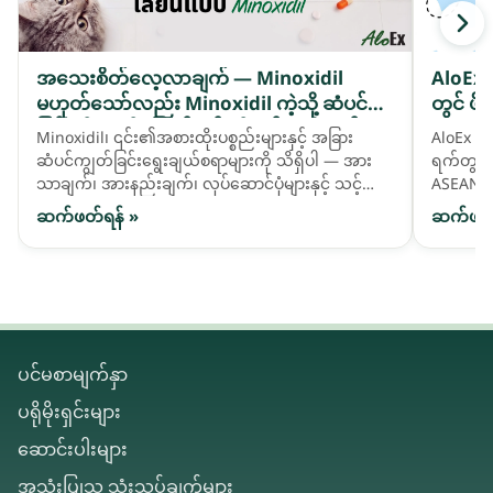
အသေးစိတ်လေ့လာချက် — Minoxidil
AloEx 
မဟုတ်သော်လည်း Minoxidil ကဲ့သို့ ဆံပင်ကျဲ
တွင် ဖိ
ခြင်းကို ကူညီဖြေရှင်းရန် တီထွင်ထားသည့် ဓာ
Minoxidil၊ ၎င်း၏အစားထိုးပစ္စည်းများနှင့် အခြား
AloEx သည
တုဆေးဖော်ဝါ activatives များ
ဆံပင်ကျွတ်ခြင်းရွေးချယ်စရာများကို သိရှိပါ — အား
ရက်တွင် 
သာချက်၊ အားနည်းချက်၊ လုပ်ဆောင်ပုံများနှင့် သင့်
ASEAN ဈေ
ဆံပင်လိုအပ်ချက်နှင့် ကိုက်ညီသည်ကို မည်သို့ရွေးချယ်
နိုင်ငံခ
ဆက်ဖတ်ရန် »
ဆက်ဖတ်
ရမည်ကို နှိုင်းယှဉ်ကြည့်ပါ။
ပင်မစာမျက်နှာ
ပရိုမိုးရှင်းများ
ဆောင်းပါးများ
အသုံးပြုသူ သုံးသပ်ချက်များ