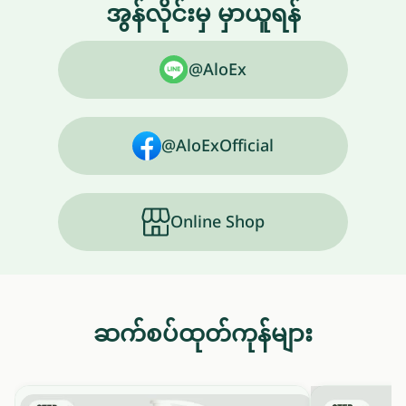
အွန်လိုင်းမှ မှာယူရန်
@AloEx
@AloExOfficial
Online Shop
ဆက်စပ်ထုတ်ကုန်များ