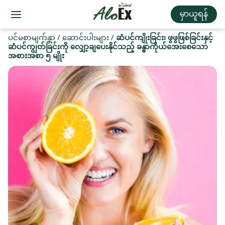
မှာယူရန်
ပင်မစာမျက်နှာ
/
ဆောင်းပါးများ
/
ဆံပင်ကျိုးခြင်း၊ ဖွဖွဖြစ်ခြင်းနှင့်
ဆံပင်ကျွတ်ခြင်းကို လျှော့ချပေးနိုင်သည့် ခန္ဓာကိုယ်အေးစေသော
အစားအစာ ၅ မျိုး