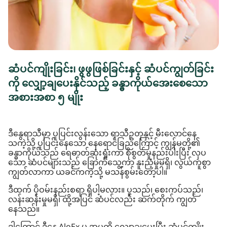
ဆံပင်ကျိုးခြင်း၊ ဖွဖွဖြစ်ခြင်းနှင့် ဆံပင်ကျွတ်ခြင်း
ကို လျှော့ချပေးနိုင်သည့် ခန္ဓာကိုယ်အေးစေသော
အစားအစာ ၅ မျိုး
ဒီနွေရာသီမှာ ပူပြင်းလွန်းသော ရာသီဥတုနှင့် မီးလောင်နေ
သကဲ့သို့ ပူပြင်းနေသော နေရောင်ခြည်ကြောင့် ကျွန်မတို့၏
ခန္ဓာကိုယ်သည် ရေဓာတ်ဆုံးရှုံးကာ စိုစွတ်မှုနည်းပါးပြီး လှပ
သော ဆံပင်များသည် ခြောက်သွေ့ကာ နူးညံ့မှုမရှိ၊ လွယ်ကူစွာ
ကျွတ်လာကာ ယခင်ကကဲ့သို့ မသန်စွမ်းတော့ပါ။
ဒီထက် ပိုဝမ်းနည်းစရာ ရှိပါ့မလား။ ပူသည်၊ စေးကပ်သည်၊
လန်းဆန်းမှုမရှိ၊ ထို့အပြင် ဆံပင်လည်း ဆက်တိုက် ကျွတ်
နေသည်။