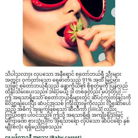
သိပါသလား။ လှပသော အနီရောင် စတော်ဘယ်ရီ သီးများ
အတွင်း ဝှက်ထားသော ရေဓာတ်သည် 91% အထိ မြင့်မား
သဖြင့် စတော်ဘယ်ရီသည် ခန္ဓာကိုယ်၏ စိုစွတ်မှုကို ပြန်လည်
ထိန်းသိမ်းပေးသည်။ ဒါပေမယ့် ဒါ တစ်ခုတည်း မဟုတ်ပါ —
ဤ အရသာရှိသော စတော်ဘယ်ရီများတွင် ဆံပင်ကျွတ်ခြင်းကို
လျှော့ချပေးပြီး ဆံပင်အသစ် ကြီးထွားမှုကိုလည်း လှုံ့ဆော်ပေး
သည့် အဓိက အချက်ဖြစ်သော ဆီလီကာ (silica) လည်း
ကြွယ်ဝစွာ ပါဝင်သည်။ ဤသို့ အရသာရှိ၍ အကျိုးရှိသဖြင့်
မကြာခဏ စားသုံးပါက အရသာရော လှပသော ဆံပင်ရော နှစ်
မျိုးစလုံး ရရှိမည်ဖြစ်သည်။
၄။ မုန်လာဥနီ အသေး (Baby carrot)