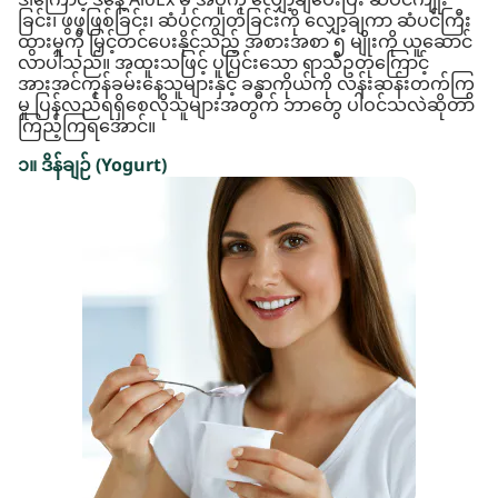
ဒါကြောင့် ဒီနေ့ AloEx မှ အပူကို လျှော့ချပေးပြီး ဆံပင်ကျိုး
ခြင်း၊ ဖွဖွဖြစ်ခြင်း၊ ဆံပင်ကျွတ်ခြင်းကို လျှော့ချကာ ဆံပင်ကြီး
ထွားမှုကို မြှင့်တင်ပေးနိုင်သည့် အစားအစာ ၅ မျိုးကို ယူဆောင်
လာပါသည်။ အထူးသဖြင့် ပူပြင်းသော ရာသီဥတုကြောင့်
အားအင်ကုန်ခမ်းနေသူများနှင့် ခန္ဓာကိုယ်ကို လန်းဆန်းတက်ကြွ
မှု ပြန်လည်ရရှိစေလိုသူများအတွက် ဘာတွေ ပါဝင်သလဲဆိုတာ
ကြည့်ကြရအောင်။
၁။ ဒိန်ချဉ် (Yogurt)