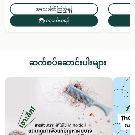
ပို့ဆောင်ပေးသ
သန့်စင်ပေးပြီး ဆေးဖက်ဝင်အပင်အနှစ်များဖြင့်
ဦးရေပြားနှင့် ဆံပင်ကို အာဟာရဖြည့်ပေးသည်။
အသေးစိတ်ကြည့်ရန်
ယခုဝယ်ယူရန်
ဆက်စပ်ဆောင်းပါးများ