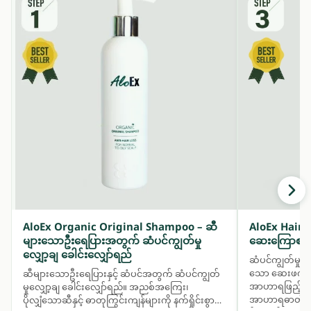
AloEx Organic Original Shampoo – ဆီ
AloEx Hair
များသောဦးရေပြားအတွက် ဆံပင်ကျွတ်မှု
ဆေးကြောစရာမ
လျှော့ချ ခေါင်းလျှော်ရည်
ဆံပင်ကျွတ်မှ
သော ဆေးဖက်ဝင်အ
ဆီများသောဦးရေပြားနှင့် ဆံပင်အတွက် ဆံပင်ကျွတ်
အာဟာရဖြည့်ပေးပ
မှုလျှော့ချ ခေါင်းလျှော်ရည်။ အညစ်အကြေး၊
အာဟာရဓာတ်များက
ပိုလျှံသောဆီနှင့် ဓာတုကြွင်းကျန်များကို နက်ရှိုင်းစွာ