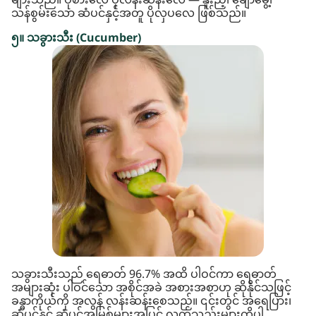
များသည်။ ပိုစားလေ ပိုလန်းဆန်းလေ — နူးညံ့၊ ချောမွေ့၊
သန်စွမ်းသော ဆံပင်နှင့်အတူ ပိုလှပလေ ဖြစ်သည်။
၅။ သခွားသီး (Cucumber)
သခွားသီးသည် ရေဓာတ် 96.7% အထိ ပါဝင်ကာ ရေဓာတ်
အများဆုံး ပါဝင်သော အစိုင်အခဲ အစားအစာဟု ဆိုနိုင်သဖြင့်
ခန္ဓာကိုယ်ကို အလွန် လန်းဆန်းစေသည်။ ၎င်းတွင် အရေပြား၊
ဆံပင်နှင့် ဆံပင်အမြစ်များအပြင် လက်သည်းများကိုပါ