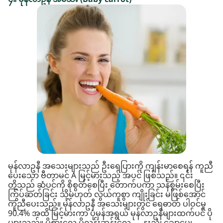
မုန်လာဥနီ အသေးများသည် ဦးရေပြားကို ကျန်းမာစေရန် ကူညီ
ပေးသော ဗီတာမင် A မြင့်မားသည့် အပင် ဖြစ်သည်။ ၎င်း
တို့သည် ဆံပင်ကို စိုစွတ်စေပြီး တောက်ပကာ သန်စွမ်းစေပြီး
ကြွပ်ဆတ်ခြင်း သို့မဟုတ် လွယ်ကူစွာ ကျိုးခြင်း မဖြစ်အောင်
ကူညီပေးသည်။ မုန်လာဥနီ အသေးများတွင် ရေဓာတ် ပါဝင်မှု
90.4% အထိ မြင့်မားကာ ပုံမှန်အရွယ် မုန်လာဥနီများထက်ပင် ပို