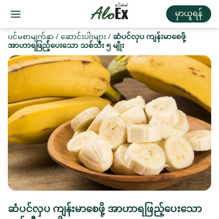
မှာယူရန်
ပင်မစာမျက်နှာ
/
ဆောင်းပါးများ
/
ဆံပင်လှပ ကျန်းမာစေဖို့
အာဟာရဖြည့်ပေးသော သစ်သီး ၅ မျိုး
ဆံပင်လှပ ကျန်းမာစေဖို့ အာဟာရဖြည့်ပေးသော