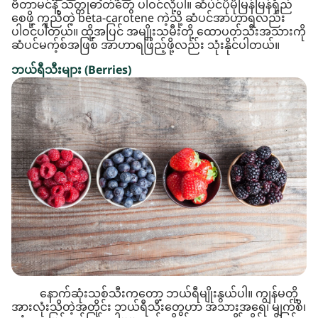
ဗီတာမင်နဲ့ သတ္တုဓာတ်တွေ ပါဝင်လို့ပါ။ ဆံပင်ပိုမိုမြန်မြန်ရှည်
စေဖို့ ကူညီတဲ့ beta-carotene ကဲ့သို့ ဆံပင်အာဟာရလည်း
ပါဝင်ပါတယ်။ ထို့အပြင် အမျိုးသမီးတို့ ထောပတ်သီးအသားကို
ဆံပင်မက့်စ်အဖြစ် အာဟာရဖြည့်ဖို့လည်း သုံးနိုင်ပါတယ်။
ဘယ်ရီသီးများ (Berries)
နောက်ဆုံးသစ်သီးကတော့ ဘယ်ရီမျိုးနွယ်ပါ။ ကျွန်မတို့
အားလုံးသိတဲ့အတိုင်း ဘယ်ရီသီးတွေဟာ အသားအရေ၊ မျက်စိ၊