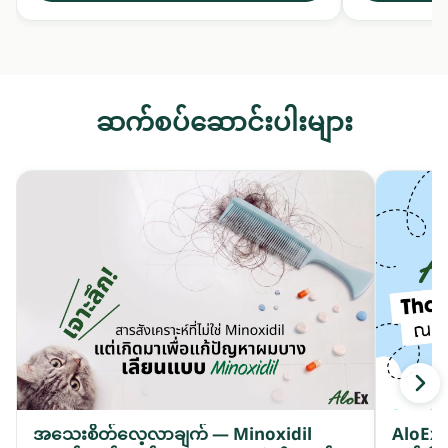
ဆက်စပ်ဆောင်းပါးများ
အသေးစိတ်လေ့လာချက် — Minoxidil
AloEx 