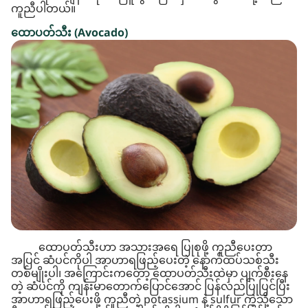
ကူညီပါတယ်။
ထောပတ်သီး (Avocado)
ထောပတ်သီးဟာ အသားအရေ ပြုစုဖို့ ကူညီပေးတာ
အပြင် ဆံပင်ကိုပါ အာဟာရဖြည့်ပေးတဲ့ နောက်ထပ်သစ်သီး
တစ်မျိုးပါ၊ အကြောင်းကတော့ ထောပတ်သီးထဲမှာ ပျက်စီးနေ
တဲ့ ဆံပင်ကို ကျန်းမာတောက်ပြောင်အောင် ပြန်လည်ပြုပြင်ပြီး
အာဟာရဖြည့်ပေးဖို့ ကူညီတဲ့ potassium နဲ့ sulfur ကဲ့သို့သော