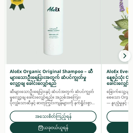
AloEx Organic Original Shampoo – ဆီ
AloEx Ever
များသောဦးရေပြားအတွက် ဆံပင်ကျွတ်မှု
နေ့စဉ်သုံး 
လျှော့ချ ခေါင်းလျှော်ရည်
ခေါင်းလျှော်ရ
ဆီများသောဦးရေပြားနှင့် ဆံပင်အတွက် ဆံပင်ကျွတ်
ခြောက်သွေ့ပျက်
မှုလျှော့ချ ခေါင်းလျှော်ရည်။ အညစ်အကြေး၊
စေသော Organic
ပိုလျှံသောဆီနှင့် ဓာတုကြွင်းကျန်များကို နက်ရှိုင်းစွာ
— နူးညံ့မှုနှင့
သန့်စင်ပေးပြီး ဆေးဖက်ဝင်အပင်အနှစ်များဖြင့်
မှုနှင့် လန်းဆန်
ဦးရေပြားနှင့် ဆံပင်ကို အာဟာရဖြည့်ပေးသည်။
ပေးသည်။ ဆံပင်န
အသေးစိတ်ကြည့်ရန်
အတွက် နေ့စဉ်သ
ယခုဝယ်ယူရန်