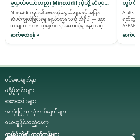
မဟုတ်သော်လည်း Minoxidil ကဲ့သို့ ဆံပင်ကျဲ
တွင် ဖိ
ခြင်းကို ကူညီဖြေရှင်းရန် တီထွင်ထားသည့် ဓာ
Minoxidil၊ ၎င်း၏အစားထိုးပစ္စည်းများနှင့် အခြား
AloEx သည
တုဆေးဖော်ဝါ activatives များ
ဆံပင်ကျွတ်ခြင်းရွေးချယ်စရာများကို သိရှိပါ — အား
ရက်တွင် 
သာချက်၊ အားနည်းချက်၊ လုပ်ဆောင်ပုံများနှင့် သင့်
ASEAN ဈေ
ဆံပင်လိုအပ်ချက်နှင့် ကိုက်ညီသည်ကို မည်သို့ရွေးချယ်
နိုင်ငံခ
ဆက်ဖတ်ရန် »
ဆက်ဖတ်
ရမည်ကို နှိုင်းယှဉ်ကြည့်ပါ။
ပင်မစာမျက်နှာ
ပရိုမိုးရှင်းများ
ဆောင်းပါးများ
အသုံးပြုသူ သုံးသပ်ချက်များ
ဝယ်ယူနိုင်သည့်နေရာ
ကျွန်ုပ်တို့၏ ထုတ်ကုန်များ