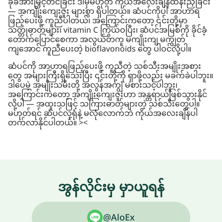
ခုခံအားမြှင့်တင်ခြင်း ဒါမှမဟုတ် ကိုယ်အလေးချိန်ထိန်းညှိခြင်း
— အကျိုးကျေးဇူး များစွာ ရှိပါတယ်။ ဆံပင်ကိုပါ အာဟာရ
ဖြည့်ပေးဖို့ ကူညီပါတယ်၊ အကြောင်းကတော့ ၎င်းတို့မှာ
သတ္တုဓာတ်များ၊ vitamin C ကြွယ်ဝပြီး၊ ဆံပင်အမြစ်ကို ခိုင်ခံ့
တောက်ပြောင်စေကာ အလွယ်တကူ မကျိုးကျ မကျွတ်
ကျအောင် ကူညီပေးတဲ့ bioflavonoids တွေ ပါဝင်လို့ပါ။
ဆံပင်ကို အာဟာရဖြည့်ပေးဖို့ ကူညီတဲ့ သစ်သီးအမျိုးအစား
တွေ အများကြီးရှိသေးပြီး ၎င်းတို့ကို ရှာဖို့လည်း မခက်ခဲပါဘူး။
ဒါပေမဲ့ အမျိုးသမီးတို့ အလွန်အကျွံ မစားသင့်ပါဘူး၊
အကြောင်းကတော့ အကျိုးကျေးဇူးဟာ အန္တရာယ်ဖြစ်သွားနိုင်
လို့ပါ — အထူးသဖြင့် သကြားဓာတ်များတဲ့ သစ်သီးတွေပါ။
မဟုတ်ရင် ဆံပင်လှရုံနဲ့ မလုံလောက်ဘဲ ကိုယ်အလေးချိန်ပါ
တက်လာနိုင်ပါတယ်။ ><
အွန်လိုင်းမှ မှာယူရန်
@AloEx