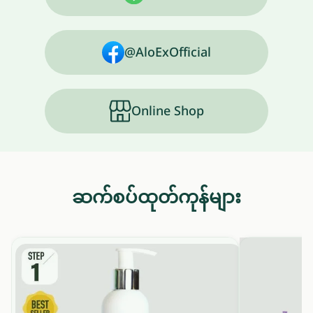
@AloExOfficial
Online Shop
ဆက်စပ်ထုတ်ကုန်များ