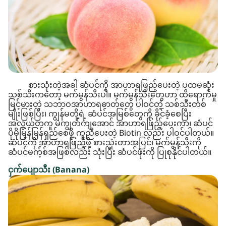
စားသုံးတဲ့အခါ ဆံပင်ကို အာဟာရဖြည့်ပေးတဲ့ ပထမဆုံး
သစ်သီးကတော့ မက်မွန်သီးပါ။ မက်မွန်သီးတွေဟာ ထိရောက်မှု
မြင့်မားတဲ့ သဘာဝအာဟာရဓာတ်တွေ ပါဝင်တဲ့ သစ်သီးတစ်
မျိုးဖြစ်ပြီး၊ ကျွန်မတို့ရဲ့ ဆံပင်အမြစ်တွေကို ခိုင်ခံ့စေပြီး
အလွယ်တကူ မကျွတ်ကျအောင် အာဟာရဖြည့်ပေးကာ၊ ဆံပင်
ပိုမိုမြန်မြန်ရှည်စေဖို့ ကူညီပေးတဲ့ Biotin လည်း ပါဝင်ပါတယ်။
ဆံပင်ကို အာဟာရဖြည့်ဖို့ စားသုံးတာအပြင်၊ မက်မွန်သီးကို
ဆံပင်မက့်စ်အဖြစ်လည်း သုံးပြီး ဆံပင်ဖုံးကို ပြုစုနိုင်ပါတယ်။
ငှက်ပျောသီး (Banana)