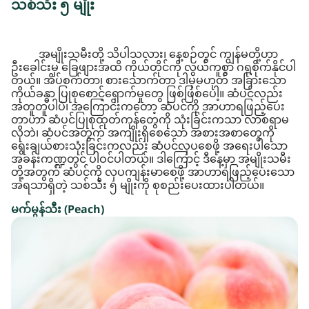
သစ်သီး ၅ မျိုး
အမျိုးသမီးတို့ သိပါသလား၊ နေ့စဉ်တွင် ကျွန်မတို့ဟာ
ဦးခေါင်းမှ ခြေဖျားအထိ ကိုယ်တိုင်ကို လွယ်ကူစွာ ဂရုစိုက်နိုင်ပါ
တယ်။ အိပ်စက်တာ၊ စားသောက်တာ ဒါမှမဟုတ် အခြားသော
ကိုယ်ခန္ဓာ ပြုစုစောင့်ရှောက်မှုတွေ ဖြစ်ဖြစ်ပေါ့။ ဆံပင်လည်း
အတူတူပါပဲ၊ အကြောင်းကတော့ ဆံပင်ကို အာဟာရဖြည့်ပေး
တာဟာ ဆံပင်ပြုစုထုတ်ကုန်တွေကို သုံးခြင်းကသာ လာစရာမ
လိုဘဲ၊ ဆံပင်အတွက် အကျိုးရှိစေသော အစားအစာတွေကို
ရွေးချယ်စားသုံးခြင်းကလည်း ဆံပင်လှပစေဖို့ အရေးပါသော
အခန်းကဏ္ဍတွင် ပါဝင်ပါတယ်။ ဒါကြောင့် ဒီနေ့မှာ အမျိုးသမီး
တို့အတွက် ဆံပင်ကို လှပကျန်းမာစေဖို့ အာဟာရဖြည့်ပေးသော
အရသာရှိတဲ့ သစ်သီး ၅ မျိုးကို စုစည်းပေးထားပါတယ်။
မက်မွန်သီး (Peach)