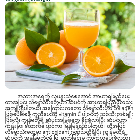
အသားအရေကို လှပနူးညံ့စေအောင် အာဟာရဖြည့်ပေး
တာအပြင်၊ လိမ္မော်သီးတွေဟာ ဆံပင်ကို အာဟာရဖြည့်ဖို့လည်း
အကျိုးရှိပါတယ်၊ အကြောင်းကတော့ လိမ္မော်သီးဟာ collagen
ဖြစ်ပေါ်စေဖို့ ကူညီပေးတဲ့ vitamin C ပါဝင်တဲ့ သစ်သီးတစ်မျိုး
ဖြစ်လို့၊ ကျွန်မတို့ရဲ့ ဆံပင်အမြစ်တွေ ခိုင်ခံ့လာပြီး ဆံပင်ဟာ
ကျန်းမာ၊ တောက်ပြောင်ကာ မြန်မြန်ရှည်ပါတယ်။ ထို့အပြင်
လိမ္မော်သီးတွေမှာ antioxidant ဂုဏ်သတ္တိရှိပြီး ကျွန်မတို့ရဲ့
ဆံပင်ကို အချိန်မတိုင်မီ ဖြူဆွတ်ခြင်းမှ ကာကွယ်ပေးဖို့လည်း