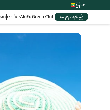
မြန်မာ
ို့အကြောင်း
AloEx Green Club
ယခုမှာယူမည်