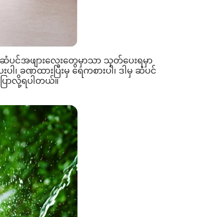
က ဆံပင်အဖျားလေးတွေမှာသာ သုတ်ပေးရမှာ
်ပေးပါ၊ ခဏထားပြီးမှ ရေကစားပါ၊ ဒါမှ ဆံပင်
 ပြောလို့ရပါတယ်။