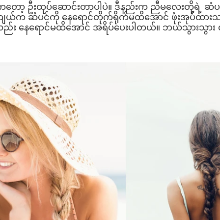
နည်းကတော့ ဦးထုပ်ဆောင်းတာပါပဲ။ ဒီနည်းက ညီမလေးတို့ရဲ့
ယ်က ဆံပင်ကို နေရောင်တိုက်ရိုက်မထိအောင် ဖုံးအုပ်ထားသလ
ကိုလည်း နေရောင်မထိအောင် အရိပ်ပေးပါတယ်။ ဘယ်သွားသွား 