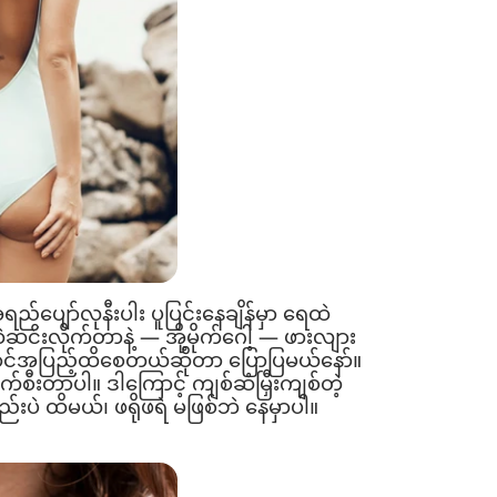
ရည်ပျော်လုနီးပါး ပူပြင်းနေချိန်မှာ ရေထဲ
်းလိုက်တာနဲ့ — အို့မိုက်ဂေါ့ — ဖားလျား
ာင်အပြည့်ထိစေတယ်ဆိုတာ ပြောပြမယ်နော်။
စီးတာပါ။ ဒါကြောင့် ကျစ်ဆံမြှီးကျစ်တဲ့
်းပဲ ထိမယ်၊ ဖရိုဖရဲ မဖြစ်ဘဲ နေမှာပါ။