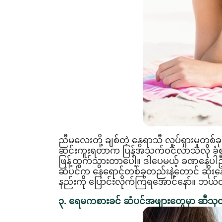
ညီမလေးတို့ ချစ်တဲ့ နွေရာသီ လှုပ်ရှားမှုတစ်
ဆင်းကူးရတာက ပြန်အသက်ဝင်လာသလို ခံစားရလိ
ဖြန့်ထွက်သွားတာပေါ့။ ဒါပေမယ့် ခဏနေပ
ဆံပင်က နေရောင်တစ်ခုတည်းနဲ့တောင် ဆိုးနေ
နည်းကို ပြောင်းလိုက်ကြရအောင်နော်။ ဘယ်လို
၃. ရေမကစားခင် ဆံပင်အဖျားတွေမှာ ဆီသု