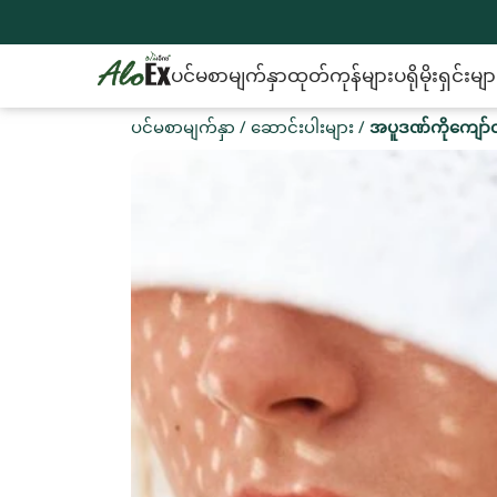
ပင်မစာမျက်နှာ
ထုတ်ကုန်များ
ပရိုမိုးရှင်းမျာ
ပင်မစာမျက်နှာ
/
ဆောင်းပါးများ
/
အပူဒဏ်ကိုကျော်လ