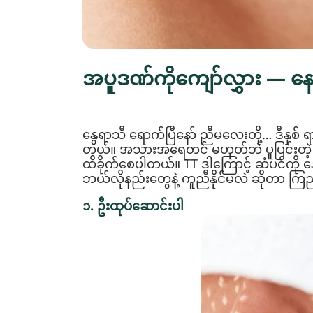
အပူဒဏ်ကိုကျော်လွှား — န
နွေရာသီ ရောက်ပြီနော် ညီမလေးတို့… ဒီနှ
တယ်။ အသားအရေတင် မဟုတ်ဘဲ ပူပြင်းတဲ့ ရာသ
ထိခိုက်စေပါတယ်။ TT ဒါကြောင့် ဆံပင်ကို
ဘယ်လိုနည်းတွေနဲ့ ကူညီနိုင်မလဲ ဆိုတာ ကြ
၁. ဦးထုပ်ဆောင်းပါ