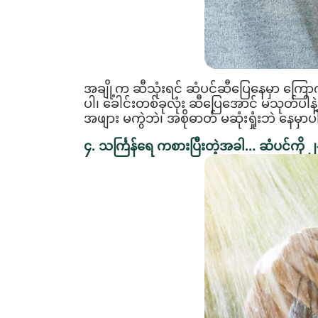
အချို့က ဆီသုံးရင် ဆံပင်ဆီပြေနေမှာ က
ပါ၊ ခေါင်းတစ်ခုလုံး ဆီပြေအောင် မသုတ်ပါန
အဖျား မကွဲဘဲ၊ အစိုဓာတ် မဆုံးရှုံးဘဲ နေမှာ
၄. သင်္ကြန်ရေ ကစားပြီးတဲ့အခါ… ဆံပင်ကို 