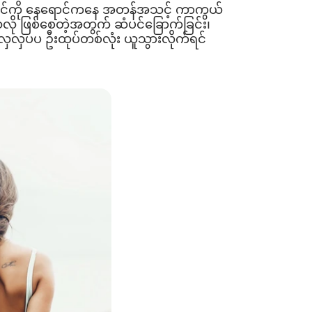
 ဆံပင်ကို နေရောင်ကနေ အတန်အသင့် ကာကွယ်
ို ဖြစ်စေတဲ့အတွက် ဆံပင်ခြောက်ခြင်း၊
လှလှပပ ဦးထုပ်တစ်လုံး ယူသွားလိုက်ရင်