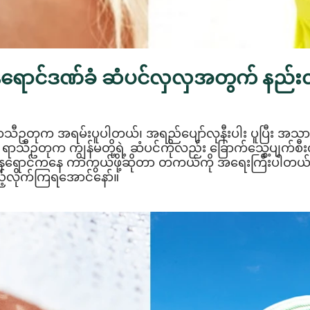
ေရောင်ဒဏ်ခံ ဆံပင်လှလှအတွက် နည်းလ
စ် ရာသီဥတုက အရမ်းပူပါတယ်၊ အရည်ပျော်လုနီးပါး ပူပြီး 
ီဥတုက ကျွန်မတို့ရဲ့ ဆံပင်ကိုလည်း ခြောက်သွေ့ပျက်စီးလွ
 နေရောင်ကနေ ကာကွယ်ဖို့ဆိုတာ တကယ်ကို အရေးကြီးပါတယ်။ က
ည့်လိုက်ကြရအောင်နော်။