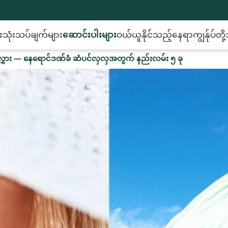
း
သုံးသပ်ချက်များ
ဆောင်းပါးများ
ဝယ်ယူနိုင်သည့်နေရာ
ကျွန်ုပ်တ
ွှား — နေရောင်ဒဏ်ခံ ဆံပင်လှလှအတွက် နည်းလမ်း ၅ ခု