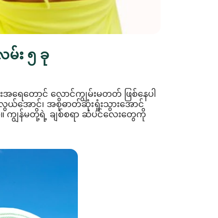
မ်း ၅ ခု
အသားအရေတောင် လောင်ကျွမ်းမတတ် ဖြစ်နေပါ
ယ်အောင်၊ အစိုဓာတ်ဆုံးရှုံးသွားအောင်
ျွန်မတို့ရဲ့ ချစ်စရာ ဆံပင်လေးတွေကို