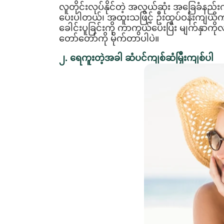
လူတိုင်းလုပ်နိုင်တဲ့ အလွယ်ဆုံး အခြေခံ
ပေးပါတယ်၊ အထူးသဖြင့် ဦးထုပ်ဝန်းကျယ်ကျ
ခေါင်းပူခြင်းကို ကာကွယ်ပေးပြီး မျက်နှာ
တော်တော်ကို မိုက်တာပါပဲ။
၂. ရေကူးတဲ့အခါ ဆံပင်ကျစ်ဆံမြှီးကျစ်ပါ