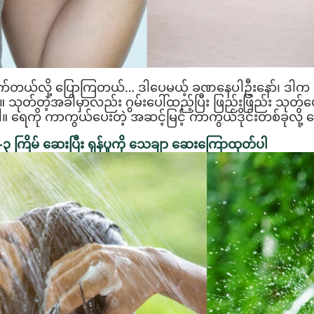
ြောက်တယ်လို့ ပြောကြတယ်… ဒါပေမယ့် ခဏနေပါဦးနော်၊ ဒါ
ဲ့။ သုတ်တဲ့အခါမှာလည်း ဂွမ်းပေါ်ထည့်ပြီး ဖြည်းဖြည်း သုတ
ပါ။ ရေကို ကာကွယ်ပေးတဲ့ အဆင့်မြင့် ကာကွယ်ဒိုင်းတစ်ခုလို့
၂-၃ ကြိမ် ဆေးပြီး ရှန်ပူကို သေချာ ဆေးကြောထုတ်ပါ