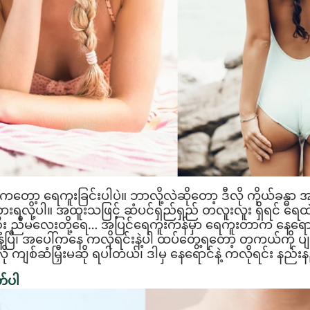
ခုကတော့ ရေကူးခြင်းပါပဲ။ ဘာလို့လဲဆိုတော့ ဒီလို ကိုယ်ခန္ဓာ အ
ု့ပါ။ အထူးသဖြင့် ဆံပင်ရှည်ရှည် တလူးလူး ရှိရင် ရေထဲဆင
ါဦး ညီမလေးတို့ရေ… အပြင်ရေကူးကန်မှာ ရေကူးတာက နေရေ
ပြီ၊ အပေါ်ကနေ ကလိုရင်းနဲ့ပါ ထပ်တွေ့ရတော့ တကယ်ကို ပျက်
 ကျစ်ဆံမြှီးမဆို ရပါတယ်၊ ဒါမှ နေရောင်နဲ့ ကလိုရင်း နည်းနည
တ်ပါ