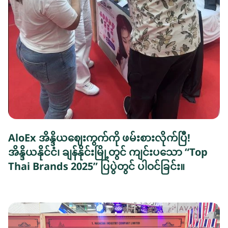
AloEx အိန္ဒိယဈေးကွက်ကို ဖမ်းစားလိုက်ပြီ!
အိန္ဒိယနိုင်ငံ၊ ချန်နိုင်းမြို့တွင် ကျင်းပသော “Top
Thai Brands 2025” ပြပွဲတွင် ပါဝင်ခြင်း။