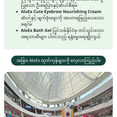
ပြုသော ဦးရေပြားနှင့်ဆံပင်စီရမ်
AloEx Cute Eyebrow Nourishing Cream
ဆံပင်နှင့် မျက်ခုံးမွေးကို အာဟာရဖြည့်ပေးသော
ခရင်မ်
AloEx Bath Gel
ပြင်သစ်နိုင်ငံမှ တင်သွင်းသော
အရသာဆီများ ပါဝင်သည့် ရနံ့မွှေးရေချိုးဂျယ်
အခြား AloEx ထုတ်ကုန်များကို လေ့လာကြည့်ပါ။