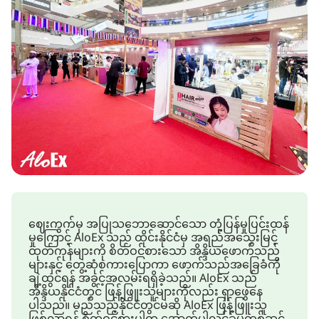
ဈေးကွက်မှ အပြုသဘောဆောင်သော တုံ့ပြန်မှုပြင်းထန်
မှုကြောင့် AloEx သည် ထိုင်းနိုင်ငံမှ အရည်အသွေးမြင့်
ထုတ်ကုန်များကို စိတ်ဝင်စားသော အိန္ဒိယဖောက်သည်
များနှင့် တွေ့ဆုံစကားပြောကာ ဖောက်သည်အခြေခံကို
ချဲ့ထွင်ရန် အခွင့်အလမ်းရရှိခဲ့သည်။ AloEx သည်
အိန္ဒိယနိုင်ငံတွင် ဖြန့်ဖြူးသူများကိုလည်း ရှာဖွေနေ
ပါသည်။ မည်သည့်နိုင်ငံတွင်မဆို AloEx ဖြန့်ဖြူးသူ
ဖြစ်လာရန် စိတ်ဝင်စားပါက အောက်ပါလင့်ခ်မှတစ်ဆင့်