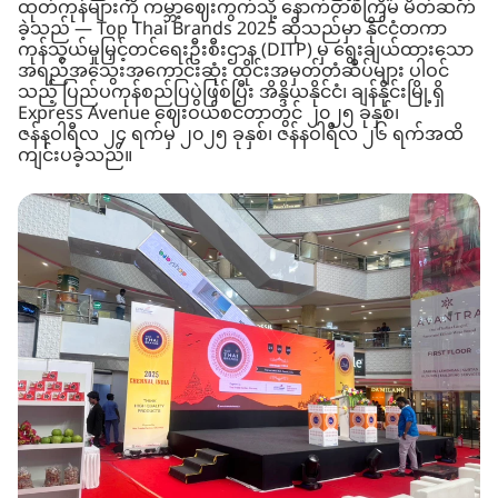
ထုတ်ကုန်များကို ကမ္ဘာ့ဈေးကွက်သို့ နောက်တစ်ကြိမ် မိတ်ဆက်
ခဲ့သည် — Top Thai Brands 2025 ဆိုသည်မှာ နိုင်ငံတကာ
ကုန်သွယ်မှုမြှင့်တင်ရေးဦးစီးဌာန (DITP) မှ ရွေးချယ်ထားသော
အရည်အသွေးအကောင်းဆုံး ထိုင်းအမှတ်တံဆိပ်များ ပါဝင်
သည့် ပြည်ပကုန်စည်ပြပွဲဖြစ်ပြီး အိန္ဒိယနိုင်ငံ၊ ချန်နိုင်းမြို့ရှိ
Express Avenue ဈေးဝယ်စင်တာတွင် ၂၀၂၅ ခုနှစ်၊
ဇန်နဝါရီလ ၂၄ ရက်မှ ၂၀၂၅ ခုနှစ်၊ ဇန်နဝါရီလ ၂၆ ရက်အထိ
ကျင်းပခဲ့သည်။