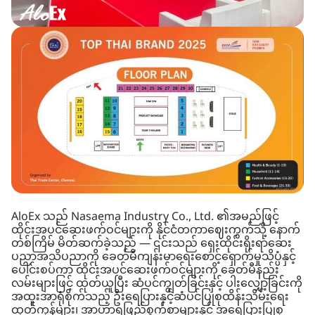
AloEx သည် Nasaema Industry Co., Ltd. ၏အမည်ဖြင့်
ထိုင်းအပင်ဆေးဖက်ဝင်များကို နိုင်ငံတကာဈေးကွက်သို့ နောက်
တစ်ကြိမ် မိတ်ဆက်ခဲ့သည် — ၎င်းသည် ရှေးထိုင်းရိုးရာဆေး
ပညာအသိပညာကို ခေတ်မီကျန်းမာရေးစောင့်ရှောက်မှုသိပ္ပံနှင့်
ပေါင်းစပ်ကာ ထိုင်းအပင်ဆေးဖက်ဝင်များကို ခေတ်မီနည်း
လမ်းများဖြင့် ထုတ်ယူပြီး ဆံပင်ကျွတ်ခြင်းနှင့် ပါးလျှော့ခြင်းကို
အထူးအာရုံစိုက်သည့် ဦးရေပြားနှင့်ဆံပင်ပြုစုထိန်းသိမ်းရေး
ထုတ်ကုန်များ၊ အာဟာရဖြည့်စွက်စာများနှင့် အရေပြားပြုစု