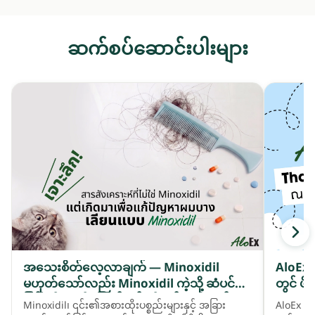
ဆက်စပ်ဆောင်းပါးများ
အသေးစိတ်လေ့လာချက် — Minoxidil
AloEx 
မဟုတ်သော်လည်း Minoxidil ကဲ့သို့ ဆံပင်ကျဲ
တွင် ဖိ
ခြင်းကို ကူညီဖြေရှင်းရန် တီထွင်ထားသည့် ဓာ
Minoxidil၊ ၎င်း၏အစားထိုးပစ္စည်းများနှင့် အခြား
AloEx သည