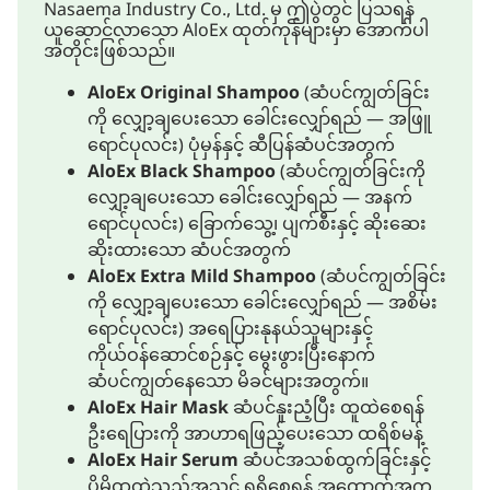
Nasaema Industry Co., Ltd. မှ ဤပွဲတွင် ပြသရန်
ယူဆောင်လာသော AloEx ထုတ်ကုန်များမှာ အောက်ပါ
အတိုင်းဖြစ်သည်။
AloEx Original Shampoo
(ဆံပင်ကျွတ်ခြင်း
ကို လျှော့ချပေးသော ခေါင်းလျှော်ရည် — အဖြူ
ရောင်ပုလင်း) ပုံမှန်နှင့် ဆီပြန်ဆံပင်အတွက်
AloEx Black Shampoo
(ဆံပင်ကျွတ်ခြင်းကို
လျှော့ချပေးသော ခေါင်းလျှော်ရည် — အနက်
ရောင်ပုလင်း) ခြောက်သွေ့၊ ပျက်စီးနှင့် ဆိုးဆေး
ဆိုးထားသော ဆံပင်အတွက်
AloEx Extra Mild Shampoo
(ဆံပင်ကျွတ်ခြင်း
ကို လျှော့ချပေးသော ခေါင်းလျှော်ရည် — အစိမ်း
ရောင်ပုလင်း) အရေပြားနုနယ်သူများနှင့်
ကိုယ်ဝန်ဆောင်စဉ်နှင့် မွေးဖွားပြီးနောက်
ဆံပင်ကျွတ်နေသော မိခင်များအတွက်။
AloEx Hair Mask
ဆံပင်နူးညံ့ပြီး ထူထဲစေရန်
ဦးရေပြားကို အာဟာရဖြည့်ပေးသော ထရိစ်မန့်
AloEx Hair Serum
ဆံပင်အသစ်ထွက်ခြင်းနှင့်
ပိုမိုထူထဲသည့်အသွင် ရရှိစေရန် အထောက်အကူ