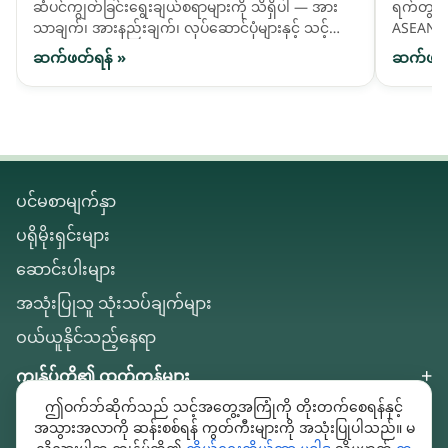
တုဆေးဖော်ဝါ activatives များ
ဆံပင်ကျွတ်ခြင်းရွေးချယ်စရာများကို သိရှိပါ — အား
ရက်တွင် 
သာချက်၊ အားနည်းချက်၊ လုပ်ဆောင်ပုံများနှင့် သင့်
ASEAN ဈေ
ဆံပင်လိုအပ်ချက်နှင့် ကိုက်ညီသည်ကို မည်သို့ရွေးချယ်
နိုင်ငံခ
ဆက်ဖတ်ရန် »
ဆက်ဖတ်
ရမည်ကို နှိုင်းယှဉ်ကြည့်ပါ။
ပင်မစာမျက်နှာ
ပရိုမိုးရှင်းများ
ဆောင်းပါးများ
အသုံးပြုသူ သုံးသပ်ချက်များ
ဝယ်ယူနိုင်သည့်နေရာ
ကျွန်ုပ်တို့၏ ထုတ်ကုန်များ
ဤဝက်ဘ်ဆိုက်သည် သင့်အတွေ့အကြုံကို တိုးတက်စေရန်နှင့်
ကျွန်ုပ်တို့အကြောင်း
အသွားအလာကို ဆန်းစစ်ရန် ကွတ်ကီးများကို အသုံးပြုပါသည်။ မ