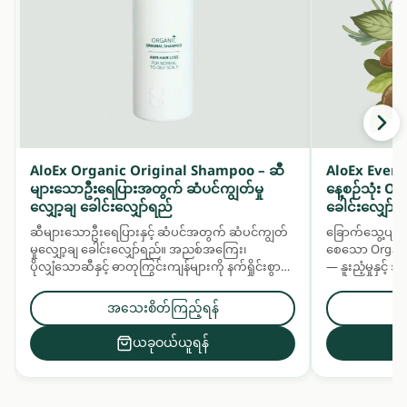
AloEx Organic Original Shampoo – ဆီ
AloEx Ever
များသောဦးရေပြားအတွက် ဆံပင်ကျွတ်မှု
နေ့စဉ်သုံး 
လျှော့ချ ခေါင်းလျှော်ရည်
ခေါင်းလျှော်ရ
ဆီများသောဦးရေပြားနှင့် ဆံပင်အတွက် ဆံပင်ကျွတ်
ခြောက်သွေ့ပျက်
မှုလျှော့ချ ခေါင်းလျှော်ရည်။ အညစ်အကြေး၊
စေသော Organic
ပိုလျှံသောဆီနှင့် ဓာတုကြွင်းကျန်များကို နက်ရှိုင်းစွာ
— နူးညံ့မှုနှင့
သန့်စင်ပေးပြီး ဆေးဖက်ဝင်အပင်အနှစ်များဖြင့်
မှုနှင့် လန်းဆန်
ဦးရေပြားနှင့် ဆံပင်ကို အာဟာရဖြည့်ပေးသည်။
ပေးသည်။ ဆံပင်န
အသေးစိတ်ကြည့်ရန်
အတွက် နေ့စဉ်သ
ယခုဝယ်ယူရန်