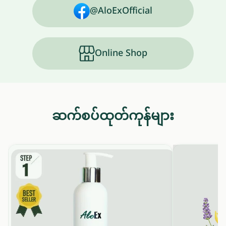
@AloExOfficial
Online Shop
ဆက်စပ်ထုတ်ကုန်များ