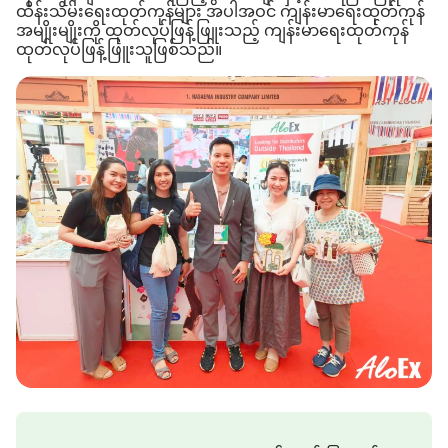
ထိန်းသိမ်းရေးထုတ်ကုန်များ အပါအဝင် ကျန်းမာရေးထုတ်ကုန်
အမျိုးမျိုးကို ထုတ်လုပ်ဖြန့်ဖြူးသည့် ကျန်းမာရေးထုတ်ကုန်
ထုတ်လုပ်ဖြန့်ဖြူးသူဖြစ်သည်။