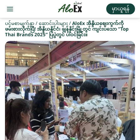
မှာယူရန်
ပင်မစာမျက်နှာ
/
ဆောင်းပါးများ
/
AloEx အိန္ဒိယဈေးကွက်ကို
ဖမ်းစားလိုက်ပြီ! အိန္ဒိယနိုင်ငံ၊ ချန်နိုင်းမြို့တွင် ကျင်းပသော “Top
Thai Brands 2025” ပြပွဲတွင် ပါဝင်ခြင်း။