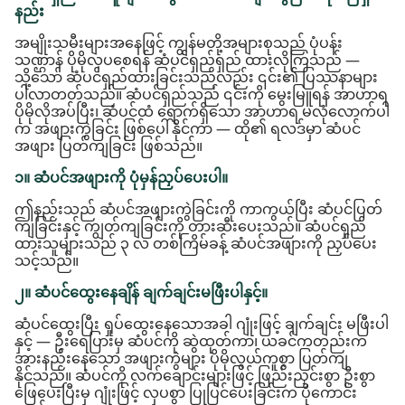
နည်း
အမျိုးသမီးများအနေဖြင့် ကျွန်မတို့အများစုသည် ပုံပန်း
သဏ္ဌာန် ပိုမိုလှပစေရန် ဆံပင်ရှည်ရှည် ထားလိုကြသည် —
သို့သော် ဆံပင်ရှည်ထားခြင်းသည်လည်း ၎င်း၏ ပြဿနာများ
ပါလာတတ်သည်။ ဆံပင်ရှည်သည် ၎င်းကို မွေးမြူရန် အာဟာရ
ပိုမိုလိုအပ်ပြီး၊ ဆံပင်ထံ ရောက်ရှိသော အာဟာရ မလုံလောက်ပါ
က အဖျားကွဲခြင်း ဖြစ်ပေါ်နိုင်ကာ — ထို၏ ရလဒ်မှာ ဆံပင်
အဖျား ပြတ်ကျခြင်း ဖြစ်သည်။
၁။ ဆံပင်အဖျားကို ပုံမှန်ညှပ်ပေးပါ။
ဤနည်းသည် ဆံပင်အဖျားကွဲခြင်းကို ကာကွယ်ပြီး ဆံပင်ပြတ်
ကျခြင်းနှင့် ကျွတ်ကျခြင်းကို တားဆီးပေးသည်။ ဆံပင်ရှည်
ထားသူများသည် ၃ လ တစ်ကြိမ်ခန့် ဆံပင်အဖျားကို ညှပ်ပေး
သင့်သည်။
၂။ ဆံပင်ထွေးနေချိန် ချက်ချင်းမဖြီးပါနှင့်။
ဆံပင်ထွေးပြီး ရှုပ်ထွေးနေသောအခါ ဂျုံးဖြင့် ချက်ချင်း မဖြီးပါ
နှင့် — ဦးရေပြားမှ ဆံပင်ကို ဆွဲထုတ်ကာ၊ ယခင်ကတည်းက
အားနည်းနေသော အဖျားကွဲများ ပိုမိုလွယ်ကူစွာ ပြတ်ကျ
နိုင်သည်။ ဆံပင်ကို လက်ချောင်းများဖြင့် ဖြည်းညှင်းစွာ ဦးစွာ
ဖြေပေးပြီးမှ ဂျုံးဖြင့် လှပစွာ ပြုပြင်ပေးခြင်းက ပိုကောင်း