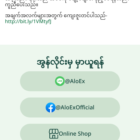
ကူညီပေးသည်။
အချက်အလက်များအတွက် ကျေးဇူးတင်ပါသည်-
http://bit.ly/1VMtyfJ
အွန်လိုင်းမှ မှာယူရန်
@AloEx
@AloExOfficial
Online Shop