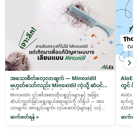
အသေးစိတ်လေ့လာချက် — Minoxidil
AloEx 
မဟုတ်သော်လည်း Minoxidil ကဲ့သို့ ဆံပင်ကျဲ
တွင် ဖိ
ခြင်းကို ကူညီဖြေရှင်းရန် တီထွင်ထားသည့် ဓာ
Minoxidil၊ ၎င်း၏အစားထိုးပစ္စည်းများနှင့် အခြား
AloEx သည
တုဆေးဖော်ဝါ activatives များ
ဆံပင်ကျွတ်ခြင်းရွေးချယ်စရာများကို သိရှိပါ — အား
ရက်တွင် 
သာချက်၊ အားနည်းချက်၊ လုပ်ဆောင်ပုံများနှင့် သင့်
ASEAN ဈေ
ဆံပင်လိုအပ်ချက်နှင့် ကိုက်ညီသည်ကို မည်သို့ရွေးချယ်
နိုင်ငံခ
ဆက်ဖတ်ရန် »
ဆက်ဖတ်
ရမည်ကို နှိုင်းယှဉ်ကြည့်ပါ။