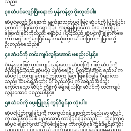
သည်။
၃။ ဆံပင်လျှော်ပြီးနောက် မှန်ကန်စွာ ပိုးသုတ်ပါ။
ဆံပင်လျှော်ပြီးနောက် မျက်နှာသုတ်ပဝါဖြင့် ဆံပင်ကို ပြင်းပြင်း
ပွတ်တိုက်ခြင်းကို ရှောင်ပြီး၊ အပူရှိန်မြင့်သော မီးခြောက်ဖြင့်
ခြောက်ခြင်းကိုလည်း ရှောင်ပါ၊ ၎င်းသည် ဆံပင်ကို ခြောက်စေ
ကာ အဖျားကွဲစေပြီး နောက်ဆုံးတွင် ဆံပင်ပြတ်ကျခြင်းသို့
ဦးတည်စေသည်။
၄။ ဆံပင်ကို တင်းကျပ်လွန်းအောင် မစည်းပါနှင့်။
ပုံမှန်အားဖြင့် တင်းကျပ်လွန်းသော ဆံပင်ကြိုးဖြင့် ဆံပင်ကို
စည်းခြင်းသည် ဆံပင်ပုံ ပျက်စေပြီး၊ ပိုတင်းအောင် စည်းပါက
ဆံပင် ပြတ်ကျခြင်းနှင့် ကျွတ်ကျခြင်း ဖြစ်နိုင်ခြေ ပိုများလာ
သည်။ ဆံပင်ရှည်ထားပြီး စည်းလိုပါက အရည်အသွေး
ကောင်းသော ဆံပင်ကြိုးကို ရွေးချယ်ပြီး ဆံပင်ကို တင်းကျပ်
လွန်းအောင် မစည်းပါနှင့်။
၅။ ဆံပင်ကို မွေးမြူရန် ကွန်ဒီရှင်နာ သုံးပါ။
ဆံပင်ပြတ်ကျခြင်းကို ကာကွယ်ရန် နောက်တစ်နည်းမှာ ဆံပင်
ကို အချိန်တိုင်း စိုပြည်အောင် ထားခြင်းဖြစ်သည် — ထို့ကြောင့်
ဆံပင် ခြောက်ကာ ပျက်စီးခြင်းမှ ကာကွယ်ရန် ကွန်ဒီရှင်နာ သုံး
သင့်သည်။ ၎င်းသည် ဆံပင်ကို ပျော့ပျောင်း နုညံ့စေရန်လည်း