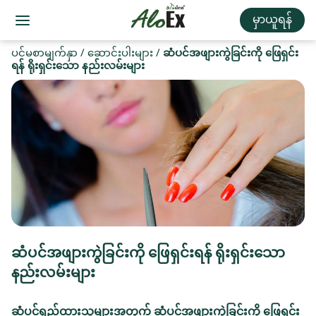
မှာယူရန်
ပင်မစာမျက်နှာ
/
ဆောင်းပါးများ
/
ဆံပင်အဖျားကွဲခြင်းကို ဖြေရှင်း
ရန် ရိုးရှင်းသော နည်းလမ်းများ
ဆံပင်အဖျားကွဲခြင်းကို ဖြေရှင်းရန် ရိုးရှင်းသော
နည်းလမ်းများ
ဆံပင်ရှည်ထားသူများအတွက် ဆံပင်အဖျားကွဲခြင်းကို ဖြေရှင်း