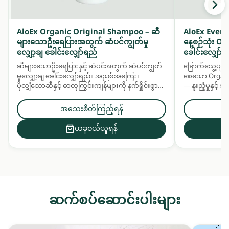
AloEx Organic Original Shampoo – ဆီ
AloEx Ever
များသောဦးရေပြားအတွက် ဆံပင်ကျွတ်မှု
နေ့စဉ်သုံး 
လျှော့ချ ခေါင်းလျှော်ရည်
ခေါင်းလျှော်ရ
ဆီများသောဦးရေပြားနှင့် ဆံပင်အတွက် ဆံပင်ကျွတ်
ခြောက်သွေ့ပျက်
မှုလျှော့ချ ခေါင်းလျှော်ရည်။ အညစ်အကြေး၊
စေသော Organic
ပိုလျှံသောဆီနှင့် ဓာတုကြွင်းကျန်များကို နက်ရှိုင်းစွာ
— နူးညံ့မှုနှင့
သန့်စင်ပေးပြီး ဆေးဖက်ဝင်အပင်အနှစ်များဖြင့်
မှုနှင့် လန်းဆန်
ဦးရေပြားနှင့် ဆံပင်ကို အာဟာရဖြည့်ပေးသည်။
ပေးသည်။ ဆံပင်န
အသေးစိတ်ကြည့်ရန်
အတွက် နေ့စဉ်သ
ယခုဝယ်ယူရန်
ဆက်စပ်ဆောင်းပါးများ