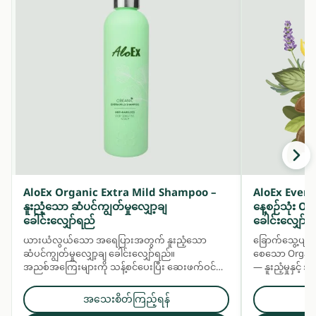
AloEx Organic Extra Mild Shampoo –
AloEx Ever
နူးညံ့သော ဆံပင်ကျွတ်မှုလျှော့ချ
နေ့စဉ်သုံး 
ခေါင်းလျှော်ရည်
ခေါင်းလျှော်ရ
ယားယံလွယ်သော အရေပြားအတွက် နူးညံ့သော
ခြောက်သွေ့ပျက်
ဆံပင်ကျွတ်မှုလျှော့ချ ခေါင်းလျှော်ရည်။
စေသော Organic
အညစ်အကြေးများကို သန့်စင်ပေးပြီး ဆေးဖက်ဝင်
— နူးညံ့မှုနှင့
အပင်အနှစ်များဖြင့် ဦးရေပြားနှင့် ဆံပင်ကို အာဟာရ
မှုနှင့် လန်းဆန်
ဖြည့်ပေးသည်။
ပေးသည်။ ဆံပင်န
အသေးစိတ်ကြည့်ရန်
အတွက် နေ့စဉ်သ