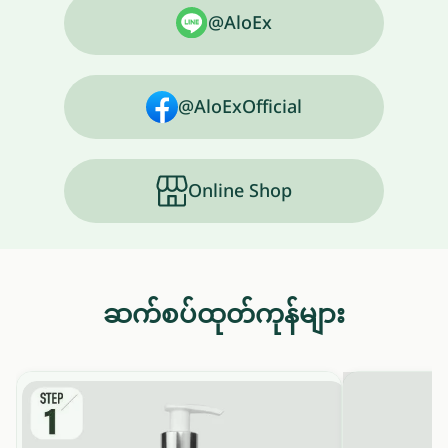
@AloEx
@AloExOfficial
Online Shop
ဆက်စပ်ထုတ်ကုန်များ