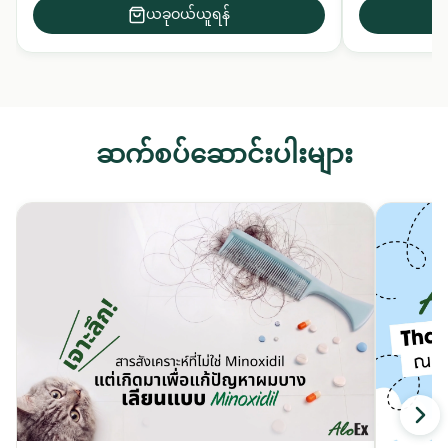
ယခုဝယ်ယူရန်
ဆက်စပ်ဆောင်းပါးများ