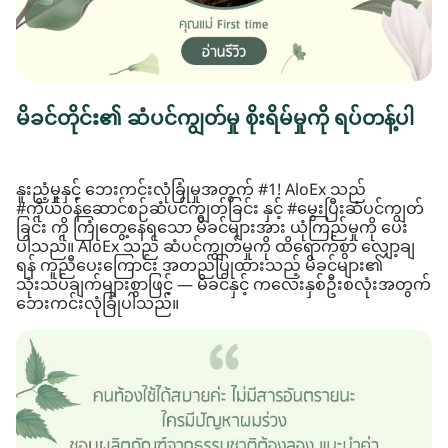
မိခင်တိုင်း၏ ဆံပင်ကျွတ်မှု စိုးရိမ်မှုကို ရပ်တန့်ပါ
နူးညံ့မှုနှင့် ဘေးကင်းလုံခြုံမှုအတွက် #1! AloEx သည်
#ကိုယ်ဝန်ဆောင်စဉ်ဆံပင်ကျွတ်ခြင်း နှင့် #မွေးပြီးဆံပင်ကျွတ်
ခြင်း ကို ကြုံတွေ့နေရသော မိခင်များအား ယုံကြည်မှုကို ပေး
ပါသည်။ AloEx သည် ဆံပင်ကျွတ်မှုကို ထိရောက်စွာ လျှော့ချ
ရန် ကူညီပေးကြောင်း အတည်ပြုထားသည့် မိခင်များ၏
သုံးသပ်ချက်များစွာဖြင့် — မိခင်နှင့် ကလေးနှစ်ဦးစလုံးအတွက်
ဘေးကင်းလုံခြုံပါသည်။