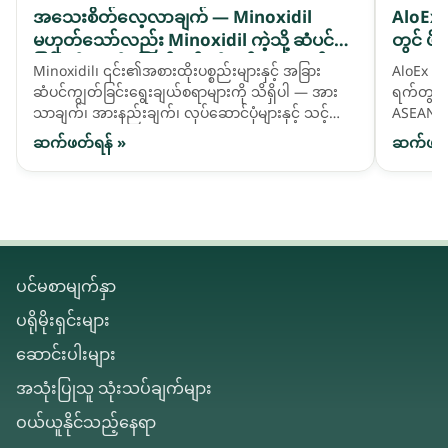
အသေးစိတ်လေ့လာချက် — Minoxidil
AloEx 
မဟုတ်သော်လည်း Minoxidil ကဲ့သို့ ဆံပင်ကျဲ
တွင် ဖိ
ခြင်းကို ကူညီဖြေရှင်းရန် တီထွင်ထားသည့် ဓာ
Minoxidil၊ ၎င်း၏အစားထိုးပစ္စည်းများနှင့် အခြား
AloEx သည
တုဆေးဖော်ဝါ activatives များ
ဆံပင်ကျွတ်ခြင်းရွေးချယ်စရာများကို သိရှိပါ — အား
ရက်တွင် 
သာချက်၊ အားနည်းချက်၊ လုပ်ဆောင်ပုံများနှင့် သင့်
ASEAN ဈေ
ဆံပင်လိုအပ်ချက်နှင့် ကိုက်ညီသည်ကို မည်သို့ရွေးချယ်
နိုင်ငံခ
ဆက်ဖတ်ရန် »
ဆက်ဖတ်
ရမည်ကို နှိုင်းယှဉ်ကြည့်ပါ။
ပင်မစာမျက်နှာ
ပရိုမိုးရှင်းများ
ဆောင်းပါးများ
အသုံးပြုသူ သုံးသပ်ချက်များ
ဝယ်ယူနိုင်သည့်နေရာ