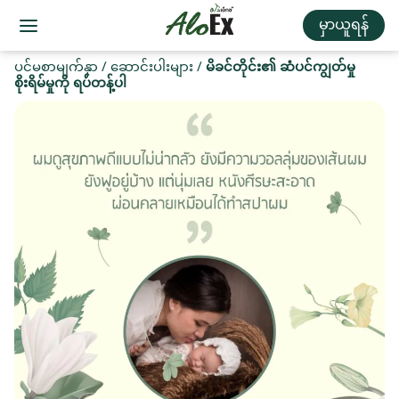
မှာယူရန်
ပင်မစာမျက်နှာ
/
ဆောင်းပါးများ
/
မိခင်တိုင်း၏ ဆံပင်ကျွတ်မှု
စိုးရိမ်မှုကို ရပ်တန့်ပါ