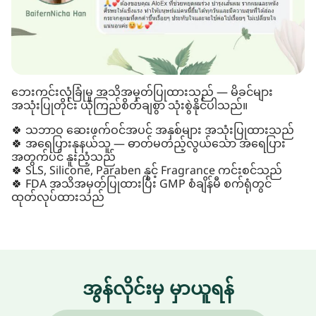
ဘေးကင်းလုံခြုံမှု အသိအမှတ်ပြုထားသည် — မိခင်များ
အသုံးပြုတိုင်း ယုံကြည်စိတ်ချစွာ သုံးစွဲနိုင်ပါသည်။
🍀 သဘာဝ ဆေးဖက်ဝင်အပင် အနှစ်များ အသုံးပြုထားသည်
🍀 အရေပြားနုနယ်သူ — ဓာတ်မတည့်လွယ်သော အရေပြား
အတွက်ပင် နူးညံ့သည်
🍀 SLS, Silicone, Paraben နှင့် Fragrance ကင်းစင်သည်
🍀 FDA အသိအမှတ်ပြုထားပြီး GMP စံချိန်မီ စက်ရုံတွင်
ထုတ်လုပ်ထားသည်
အွန်လိုင်းမှ မှာယူရန်