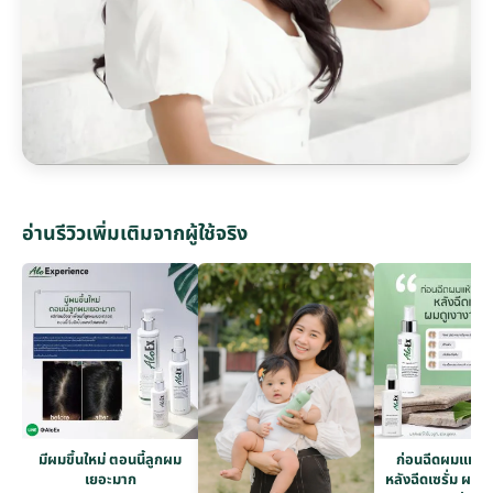
อ่านรีวิวเพิ่มเติมจากผู้ใช้จริง
มีผมขึ้นใหม่ ตอนนี้ลูกผม
ก่อนฉีดผมแห้งก
เยอะมาก
หลังฉีดเซรั่ม ผมดู