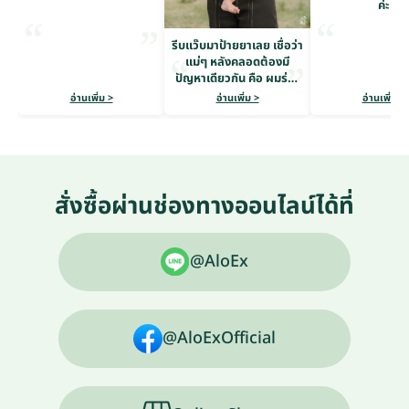
ค่ะ
รีบแว๊บมาป้ายยาเลย เชื่อว่า
แม่ๆ หลังคลอดต้องมี
ปัญหาเดียวกัน คือ ผมร่วง
หนักมาก
อ่านเพิ่ม >
อ่านเพิ่ม >
อ่านเพิ่ม >
สั่งซื้อผ่านช่องทางออนไลน์ได้ที่
@AloEx
@AloExOfficial