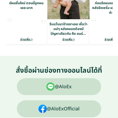
มีผมขึ้นใหม่ ตอนนี้ลูกผม
ก่อนฉีดผมแห้งก
เยอะมาก
หลังฉีดเซรั่ม ผมดู
ค่ะ
รีบแว๊บมาป้ายยาเลย เชื่อว่า
แม่ๆ หลังคลอดต้องมี
ปัญหาเดียวกัน คือ ผมร่วง
หนักมาก
อ่านเพิ่ม >
อ่านเพิ่ม >
อ่านเพิ่ม >
สั่งซื้อผ่านช่องทางออนไลน์ได้ที่
@AloEx
@AloExOfficial