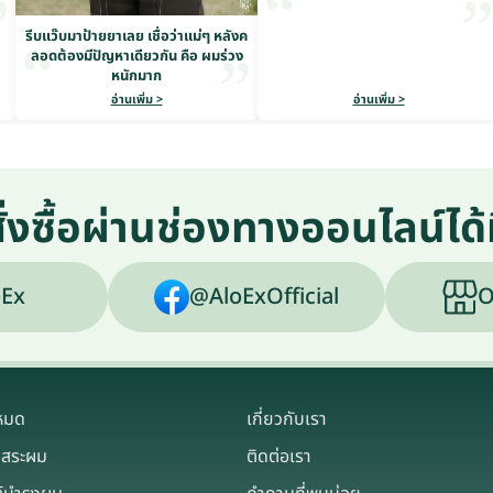
รีบแว๊บมาป้ายยาเลย เชื่อว่าแม่ๆ หลังค
ลอดต้องมีปัญหาเดียวกัน คือ ผมร่วง
หนักมาก
อ่านเพิ่ม >
อ่านเพิ่ม >
ั่งซื้อผ่านช่องทางออนไลน์ได้ท
Ex
@AloExOfficial
O
งหมด
เกี่ยวกับเรา
าสระผม
ติดต่อเรา