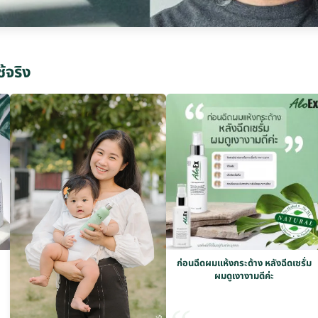
ช้จริง
ก่อนฉีดผมแห้งกระด้าง หลังฉีดเซรั่ม
ผมดูเงางามดีค่ะ