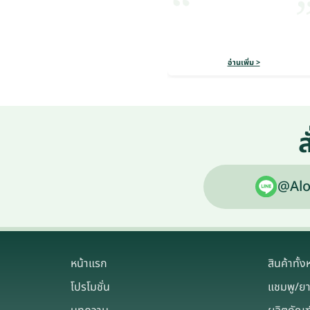
อ่านเพิ่ม >
ส
@Alo
หน้าแรก
สินค้าทั้
โปรโมชั่น
แชมพู/ย