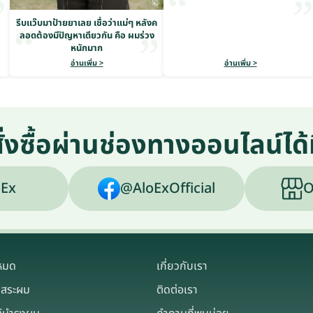
รีบแว๊บมาป้ายยาเลย เชื่อว่าแม่ๆ หลังค
ลอดต้องมีปัญหาเดียวกัน คือ ผมร่วง
หนักมาก
อ่านเพิ่ม >
อ่านเพิ่ม >
ั่งซื้อผ่านช่องทางออนไลน์ได้ท
Ex
@AloExOfficial
O
งหมด
เกี่ยวกับเรา
าสระผม
ติดต่อเรา