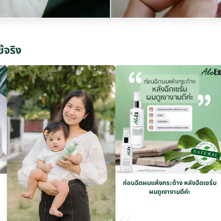
ช้จริง
ก่อนฉีดผมแห้งกระด้าง หลังฉีดเซรั่ม
ผมดูเงางามดีค่ะ