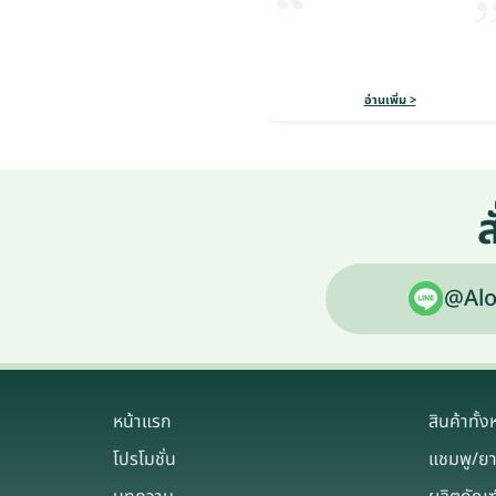
อ่านเพิ่ม >
ส
@Alo
หน้าแรก
สินค้าทั้
โปรโมชั่น
แชมพู/ย