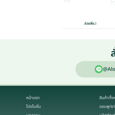
อ่านเพิ่ม >
ส
@Alo
หน้าแรก
สินค้าทั้
โปรโมชั่น
แชมพู/ย