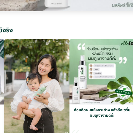
ช้จริง
ก่อนฉีดผมแห้งกระด้าง หลังฉีดเซรั่ม
ผมดูเงางามดีค่ะ