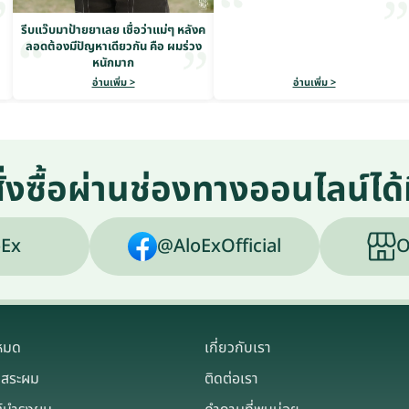
รีบแว๊บมาป้ายยาเลย เชื่อว่าแม่ๆ หลังค
ลอดต้องมีปัญหาเดียวกัน คือ ผมร่วง
หนักมาก
อ่านเพิ่ม >
อ่านเพิ่ม >
ั่งซื้อผ่านช่องทางออนไลน์ได้ท
Ex
@AloExOfficial
O
งหมด
เกี่ยวกับเรา
าสระผม
ติดต่อเรา