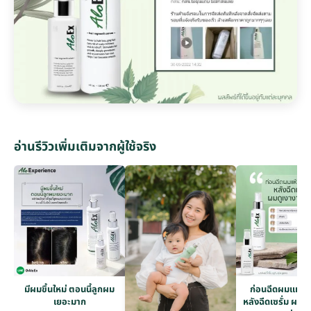
อ่านรีวิวเพิ่มเติมจากผู้ใช้จริง
มีผมขึ้นใหม่ ตอนนี้ลูกผม
ก่อนฉีดผมแห้งก
เยอะมาก
หลังฉีดเซรั่ม ผมดู