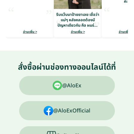
ค่ะ
รีบแว๊บมาป้ายยาเลย เชื่อว่า
แม่ๆ หลังคลอดต้องมี
ปัญหาเดียวกัน คือ ผมร่วง
หนักมาก
อ่านเพิ่ม >
อ่านเพิ่ม >
อ่านเพิ่ม >
สั่งซื้อผ่านช่องทางออนไลน์ได้ที่
@AloEx
@AloExOfficial