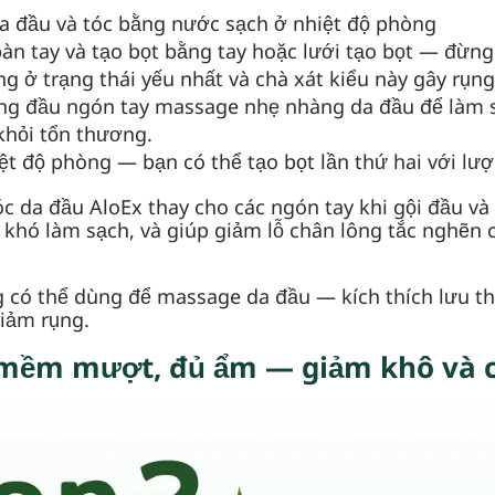
da đầu và tóc bằng nước sạch ở nhiệt độ phòng
àn tay và tạo bọt bằng tay hoặc lưới tạo bọt — đừng
ng ở trạng thái yếu nhất và chà xát kiểu này gây rụn
ùng đầu ngón tay massage nhẹ nhàng da đầu để làm s
khỏi tổn thương.
t độ phòng — bạn có thể tạo bọt lần thứ hai với lượ
 da đầu AloEx thay cho các ngón tay khi gội đầu và
hó làm sạch, và giúp giảm lỗ chân lông tắc nghẽn cù
ng có thể dùng để massage da đầu — kích thích lưu t
giảm rụng.
 mềm mượt, đủ ẩm — giảm khô và 