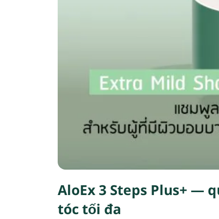
AloEx 3 Steps Plus+ — q
tóc tối đa