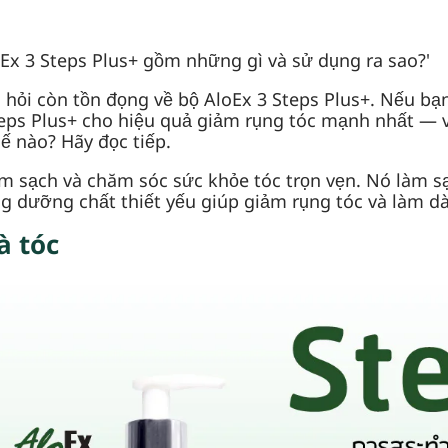
oEx 3 Steps Plus+ gồm những gì và sử dụng ra sao?'
 hỏi còn tồn đọng về bộ AloEx 3 Steps Plus+. Nếu bạn
eps Plus+ cho hiệu quả giảm rụng tóc mạnh nhất —
ế nào? Hãy đọc tiếp.
làm sạch và chăm sóc sức khỏe tóc trọn vẹn. Nó làm 
g dưỡng chất thiết yếu giúp giảm rụng tóc và làm dà
à tóc