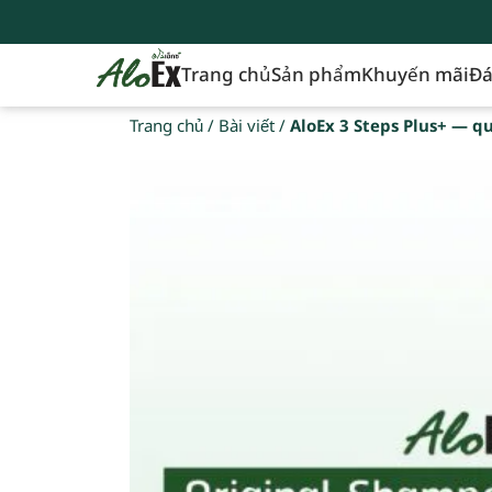
Trang chủ
Sản phẩm
Khuyến mãi
Đá
Trang chủ
/
Bài viết
/
AloEx 3 Steps Plus+ — qu