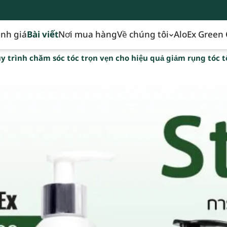
nh giá
Bài viết
Nơi mua hàng
Về chúng tôi
AloEx Green 
y trình chăm sóc tóc trọn vẹn cho hiệu quả giảm rụng tóc t