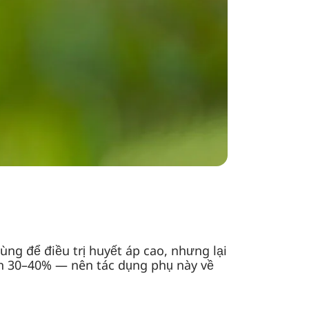
ùng để điều trị huyết áp cao, nhưng lại
ến 30–40% — nên tác dụng phụ này về