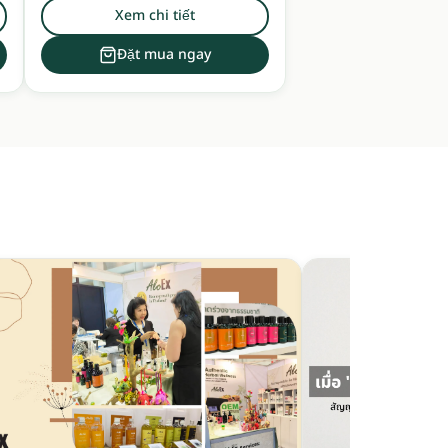
แผนปัจจุบัน และสารสกัดจากทะเลไว้ใน 1
Xem chi tiết
แคปซูล
Đặt mua ngay