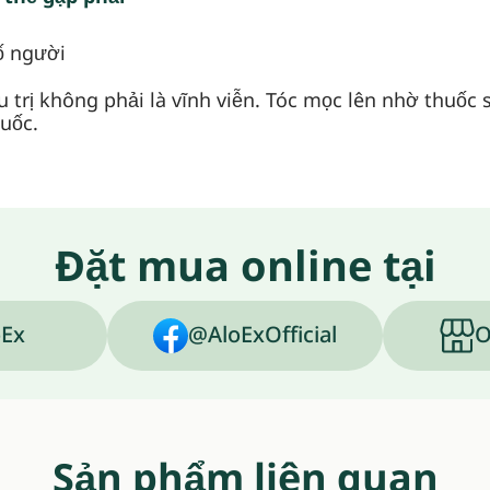
ố người
 trị không phải là vĩnh viễn. Tóc mọc lên nhờ thuốc s
uốc.
Đặt mua online tại
Ex
@AloExOfficial
O
Sản phẩm liên quan