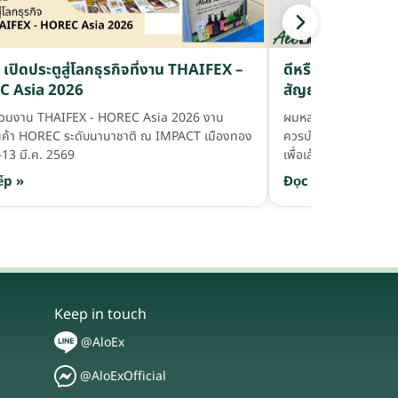
ดีหรือร้าย? เมื่อ
เปิดประตูสู่โลกธุรกิจที่งาน THAIFEX –
สัญญาณผมดกหรือ
 Asia 2026
Follicle?
ผมหลายเส้นต่อรูคือ
ร่วมงาน THAIFEX - HOREC Asia 2026 งาน
ควรบำรุง Hair Follic
นค้า HOREC ระดับนานาชาติ ณ IMPACT เมืองทอง
เพื่อเส้นผมแข็งแรงขึ้น
–13 มี.ค. 2569
Đọc tiếp »
ếp »
Keep in touch
@AloEx
@AloExOfficial