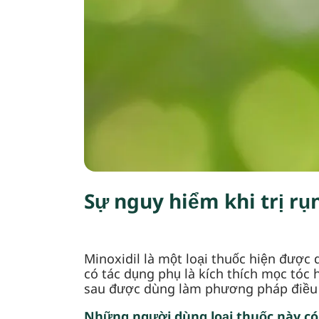
Sự nguy hiểm khi trị rụ
Minoxidil là một loại thuốc hiện được 
có tác dụng phụ là kích thích mọc tóc
sau được dùng làm phương pháp điều t
Những người dùng loại thuốc này có