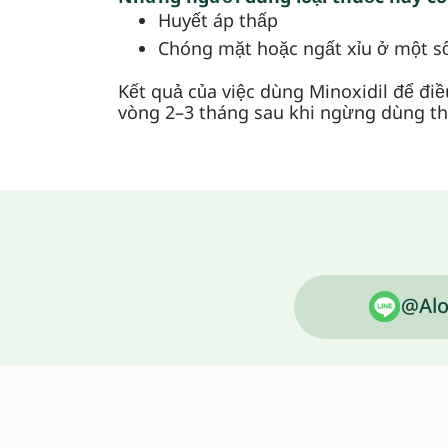
Huyết áp thấp
Chóng mặt hoặc ngất xỉu ở một s
Kết quả của việc dùng Minoxidil để điều
vòng 2–3 tháng sau khi ngừng dùng th
@Alo