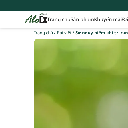
Trang chủ
Sản phẩm
Khuyến mãi
Đá
Trang chủ
/
Bài viết
/
Sự nguy hiểm khi trị rụ