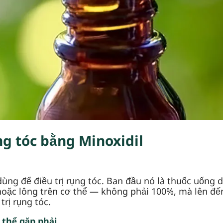
ng tóc bằng Minoxidil
dùng để điều trị rụng tóc. Ban đầu nó là thuốc uống d
 hoặc lông trên cơ thể — không phải 100%, mà lên đ
rị rụng tóc.
 thể gặp phải