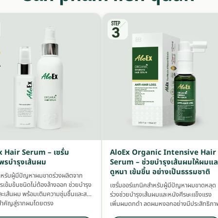
 Hair Serum – เซรั่ม
AloEx Organic Intensive Hair
พรบำรุงเส้นผม
Serum – ช่วยบำรุงเส้นผมให้ผมแล
ดูหนา เข้มขึ้น อย่างเป็นธรรมชาติ
สำหรับผู้มีปัญหาผมขาดร่วงผลิตจาก
รเข้มข้นชนิดไม่ต้องล้างออก ช่วยบำรุง
เซรั่มออร์แกนิคสำหรับผู้มีปัญหาผมขาดหลุด
ละเส้นผม พร้อมเติมความชุ่มชื้นและสาร
ร่วงช่วยบำรุงเส้นผมและหนังศีรษะแข็งแรง
ำคัญสู่รากผมโดยตรง
เพิ่มผมดกดำ ลดผมหงอกอย่างมีประสิทธิภา