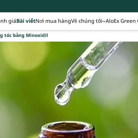
nh giá
Bài viết
Nơi mua hàng
Về chúng tôi
AloEx Green 
ng tóc bằng Minoxidil