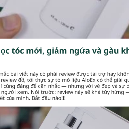
mọc tóc mới, giảm ngứa và gàu k
ắc bài viết này có phải review được tài trợ hay khô
eview đồ, tôi thực sự tò mò liệu AloEx có thể giải 
hì cũng đáng để cân nhắc — nhưng với vẻ đẹp và sự 
 người xem. Nói trước: review này sẽ khá tùy hứng 
iết của mình. Bắt đầu nào!!!