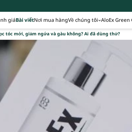
nh giá
Bài viết
Nơi mua hàng
Về chúng tôi
AloEx Green 
ọc tóc mới, giảm ngứa và gàu không? Ai đã dùng thử?