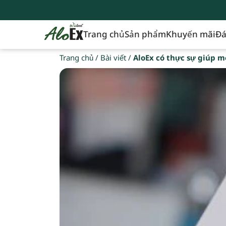
Trang chủ
Sản phẩm
Khuyến mãi
Đá
Trang chủ
/
Bài viết
/
AloEx có thực sự giúp m