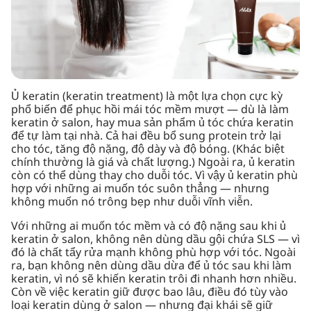
Ủ keratin (keratin treatment) là một lựa chọn cực kỳ
phổ biến để phục hồi mái tóc mềm mượt — dù là làm
keratin ở salon, hay mua sản phẩm ủ tóc chứa keratin
để tự làm tại nhà. Cả hai đều bổ sung protein trở lại
cho tóc, tăng độ nặng, độ dày và độ bóng. (Khác biệt
chính thường là giá và chất lượng.) Ngoài ra, ủ keratin
còn có thể dùng thay cho duỗi tóc. Vì vậy ủ keratin phù
hợp với những ai muốn tóc suôn thẳng — nhưng
không muốn nó trông bẹp như duỗi vĩnh viễn.
Với những ai muốn tóc mềm và có độ nặng sau khi ủ
keratin ở salon, không nên dùng dầu gội chứa SLS — vì
đó là chất tẩy rửa mạnh không phù hợp với tóc. Ngoài
ra, bạn không nên dùng dầu dừa để ủ tóc sau khi làm
keratin, vì nó sẽ khiến keratin trôi đi nhanh hơn nhiều.
Còn về việc keratin giữ được bao lâu, điều đó tùy vào
loại keratin dùng ở salon — nhưng đại khái sẽ giữ