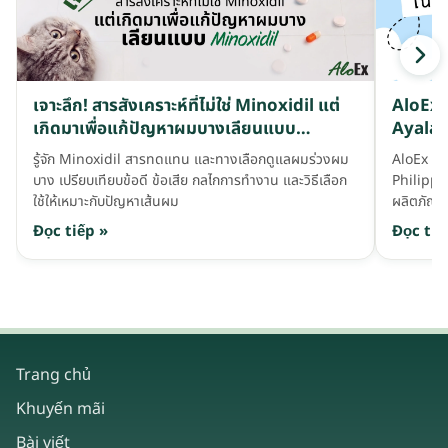
เจาะลึก! สารสังเคราะห์ที่ไม่ใช่ Minoxidil แต่
AloEx ล
เกิดมาเพื่อแก้ปัญหาผมบางเลียนแบบ
Ayala 
Minoxidil
รู้จัก Minoxidil สารทดแทน และทางเลือกดูแลผมร่วงผม
AloEx ร
บาง เปรียบเทียบข้อดี ข้อเสีย กลไกการทำงาน และวิธีเลือก
Philippi
ใช้ให้เหมาะกับปัญหาเส้นผม
ผลิตภัณฑ์
Đọc tiếp »
Đọc tiế
Trang chủ
Khuyến mãi
Bài viết