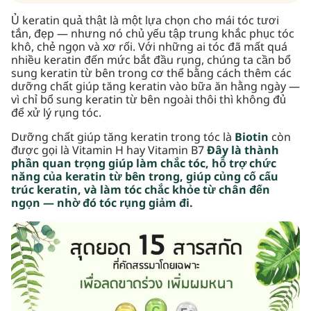
Ủ keratin quả thật là một lựa chọn cho mái tóc tươi
tắn, đẹp — nhưng nó chủ yếu tập trung khắc phục tóc
khô, chẻ ngọn và xơ rối. Với những ai tóc đã mất quá
nhiều keratin đến mức bắt đầu rụng, chúng ta cần bổ
sung keratin từ bên trong cơ thể bằng cách thêm các
dưỡng chất giúp tăng keratin vào bữa ăn hằng ngày —
vì chỉ bổ sung keratin từ bên ngoài thôi thì không đủ
để xử lý rụng tóc.
Dưỡng chất giúp tăng keratin trong tóc là
Biotin
còn
được gọi là Vitamin H hay Vitamin B7
Đây là thành
phần quan trọng giúp làm chắc tóc, hỗ trợ chức
năng của keratin từ bên trong, giúp củng cố cấu
trúc keratin, và làm tóc chắc khỏe từ chân đến
ngọn — nhờ đó tóc rụng giảm đi.