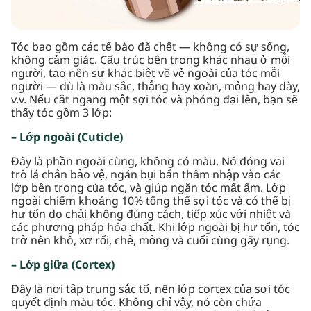
Tóc bao gồm các tế bào đã chết — không có sự sống,
không cảm giác. Cấu trúc bên trong khác nhau ở mỗi
người, tạo nên sự khác biệt về vẻ ngoài của tóc mỗi
người — dù là màu sắc, thẳng hay xoăn, mỏng hay dày,
v.v. Nếu cắt ngang một sợi tóc và phóng đại lên, bạn sẽ
thấy tóc gồm 3 lớp:
– Lớp ngoài (Cuticle)
Đây là phần ngoài cùng, không có màu. Nó đóng vai
trò lá chắn bảo vệ, ngăn bụi bẩn thâm nhập vào các
lớp bên trong của tóc, và giúp ngăn tóc mất ẩm. Lớp
ngoài chiếm khoảng 10% tổng thể sợi tóc và có thể bị
hư tổn do chải không đúng cách, tiếp xúc với nhiệt và
các phương pháp hóa chất. Khi lớp ngoài bị hư tổn, tóc
trở nên khô, xơ rối, chẻ, mỏng và cuối cùng gãy rụng.
– Lớp giữa (Cortex)
Đây là nơi tập trung sắc tố, nên lớp cortex của sợi tóc
quyết định màu tóc. Không chỉ vậy, nó còn chứa