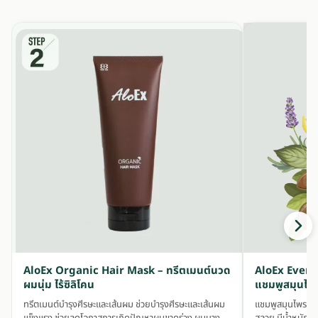
AloEx Organic Hair Mask – ทรีตเมนต์นวด
AloEx Ever
ผมนุ่ม ไร้ซิลิโคน
แชมพูสมุนไพ
ทรีตเมนต์บำรุงศีรษะและเส้นผม ช่วยบำรุงศีรษะและเส้นผม
แชมพูสมุนไพรออร์