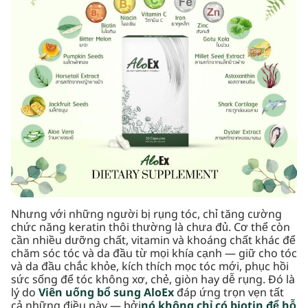
Nhưng với những người bị rụng tóc, chỉ tăng cường
chức năng keratin thôi thường là chưa đủ. Cơ thể còn
cần nhiều dưỡng chất, vitamin và khoáng chất khác để
chăm sóc tóc và da đầu từ mọi khía cạnh — giữ cho tóc
và da đầu chắc khỏe, kích thích mọc tóc mới, phục hồi
sức sống để tóc không xơ, chẻ, giòn hay dễ rụng. Đó là
lý do
Viên uống bổ sung AloEx
đáp ứng trọn vẹn tất
cả những điều này — bởi
nó không chỉ có biotin để hỗ