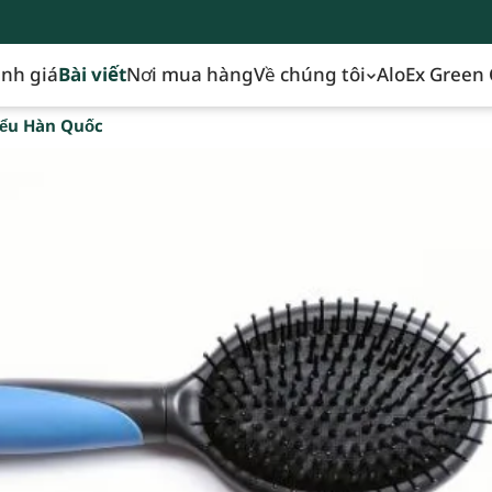
nh giá
Bài viết
Nơi mua hàng
Về chúng tôi
AloEx Green 
iểu Hàn Quốc