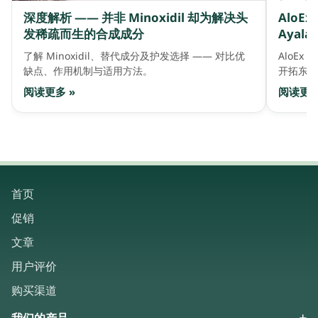
深度解析 —— 并非 Minoxidil 却为解决头
AloE
发稀疏而生的合成成分
Ayala 
了解 Minoxidil、替代成分及护发选择 —— 对比优
AloEx 
缺点、作用机制与适用方法。
开拓东盟
阅读更多 »
阅读更多
首页
促销
文章
用户评价
购买渠道