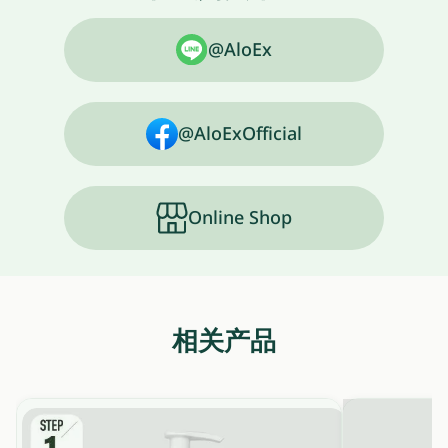
@AloEx
@AloExOfficial
Online Shop
相关产品