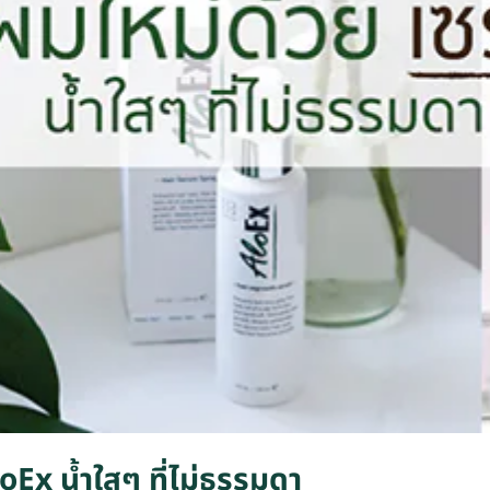
loEx น้ำใสๆ ที่ไม่ธรรมดา