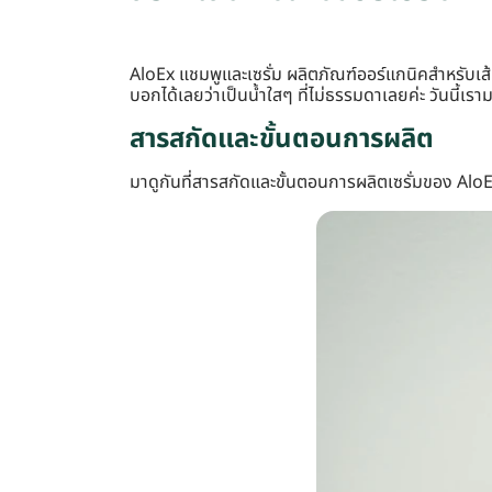
AloEx แชมพูและเซรั่ม ผลิตภัณฑ์ออร์แกนิคสำหรับเส้
บอกได้เลยว่าเป็นน้ำใสๆ ที่ไม่ธรรมดาเลยค่ะ วันนี้เรามาท
สารสกัดและขั้นตอนการผลิต
มาดูกันที่สารสกัดและขั้นตอนการผลิตเซรั่มของ AloEx 