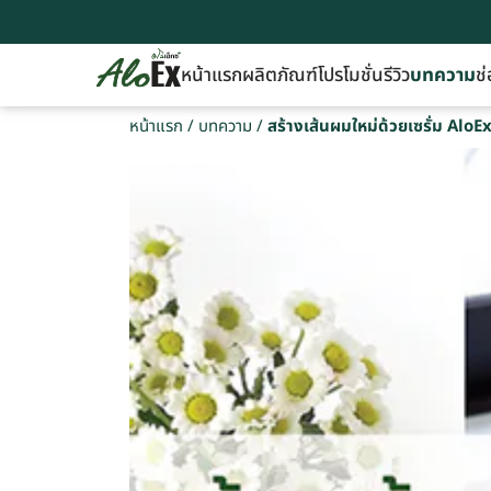
หน้าแรก
ผลิตภัณฑ์
โปรโมชั่น
รีวิว
บทความ
ช่
หน้าแรก
/
บทความ
/
สร้างเส้นผมใหม่ด้วยเซรั่ม AloEx