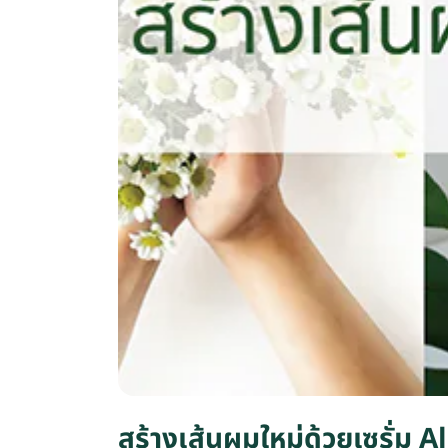
สร้างเส้นผมใหม่ด้วยเซรั่ม A