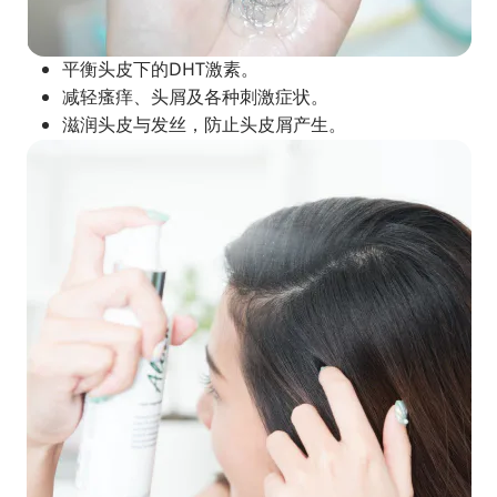
平衡头皮下的DHT激素。
减轻瘙痒、头屑及各种刺激症状。
滋润头皮与发丝，防止头皮屑产生。