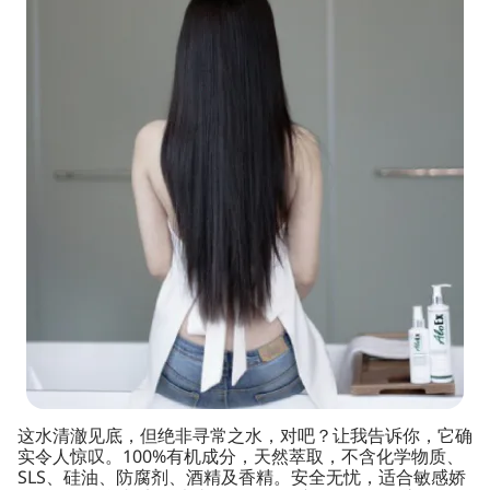
这水清澈见底，但绝非寻常之水，对吧？让我告诉你，它确
实令人惊叹。100%有机成分，天然萃取，不含化学物质、
SLS、硅油、防腐剂、酒精及香精。安全无忧，适合敏感娇