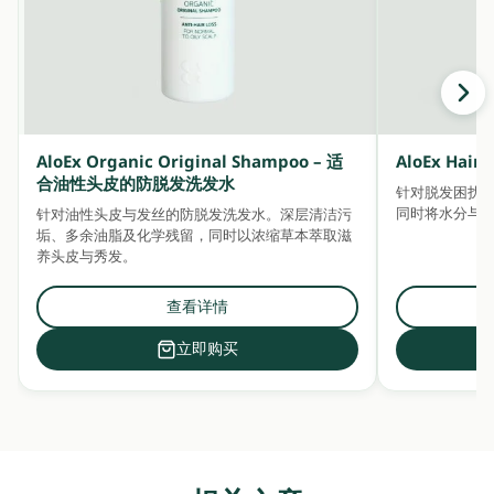
AloEx Organic Original Shampoo – 适
AloEx Ha
合油性头皮的防脱发洗发水
针对脱发困扰
同时将水分与
针对油性头皮与发丝的防脱发洗发水。深层清洁污
垢、多余油脂及化学残留，同时以浓缩草本萃取滋
养头皮与秀发。
查看详情
立即购买