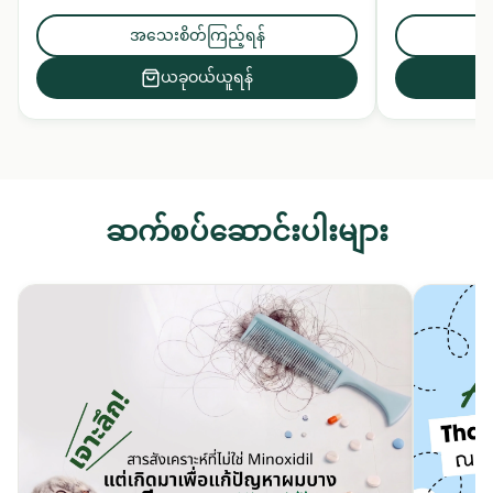
သန့်စင်ပေးပြီး ဆေးဖက်ဝင်အပင်အနှစ်များဖြင့်
မှုနှင့် လန်းဆန်
ဦးရေပြားနှင့် ဆံပင်ကို အာဟာရဖြည့်ပေးသည်။
ပေးသည်။ ဆံပင်န
အသေးစိတ်ကြည့်ရန်
အတွက် နေ့စဉ်သ
ယခုဝယ်ယူရန်
ဆက်စပ်ဆောင်းပါးများ