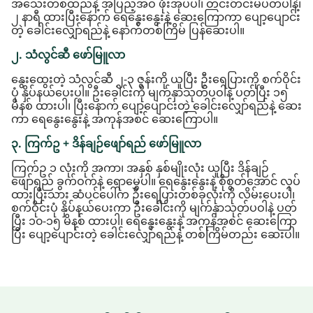
အသေးတစ်ထည်နဲ့ အပြည့်အဝ ဖုံးအုပ်ပါ၊ တင်းတင်းမပတ်ပါနဲ့၊
၂ နာရီ ထားပြီးနောက် ရေနွေးနွေးနဲ့ ဆေးကြောကာ ပျော့ပျောင်း
တဲ့ ခေါင်းလျှော်ရည်နဲ့ နောက်တစ်ကြိမ် ပြန်ဆေးပါ။
၂. သံလွင်ဆီ ဖော်မြူလာ
နွေးထွေးတဲ့ သံလွင်ဆီ ၂-၃ ဇွန်းကို ယူပြီး ဦးရေပြားကို စက်ဝိုင်း
ပုံ နှိပ်နယ်ပေးပါ။ ဦးခေါင်းကို မျက်နှာသုတ်ပဝါနဲ့ ပတ်ပြီး ၁၅
မိနစ် ထားပါ၊ ပြီးနောက် ပျော့ပျောင်းတဲ့ ခေါင်းလျှော်ရည်နဲ့ ဆေး
ကာ ရေနွေးနွေးနဲ့ အကုန်အစင် ဆေးကြောပါ။
၃. ကြက်ဥ + ဒိန်ချဉ်ဖျော်ရည် ဖော်မြူလာ
ကြက်ဥ ၁ လုံးကို အကာ၊ အနှစ် နှစ်မျိုးလုံး ယူပြီး ဒိန်ချဉ်
ဖျော်ရည် ခွက်ဝက်နဲ့ ရောမွှေပါ။ ရေနွေးနွေးနဲ့ စိုစွတ်အောင် လုပ်
ထားပြီးသား ဆံပင်ပေါ်က ဦးရေပြားတစ်ခုလုံးကို လိမ်းပေးပါ၊
စက်ဝိုင်းပုံ နှိပ်နယ်ပေးကာ ဦးခေါင်းကို မျက်နှာသုတ်ပဝါနဲ့ ပတ်
ပြီး ၁၀-၁၅ မိနစ် ထားပါ၊ ရေနွေးနွေးနဲ့ အကုန်အစင် ဆေးကြော
ပြီး ပျော့ပျောင်းတဲ့ ခေါင်းလျှော်ရည်နဲ့ တစ်ကြိမ်တည်း ဆေးပါ။