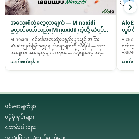
အသေးစိတ်လေ့လာချက် — Minoxidil
AloEx 
မဟုတ်သော်လည်း Minoxidil ကဲ့သို့ ဆံပင်ကျဲ
တွင် ဖိ
ခြင်းကို ကူညီဖြေရှင်းရန် တီထွင်ထားသည့် ဓာ
Minoxidil၊ ၎င်း၏အစားထိုးပစ္စည်းများနှင့် အခြား
AloEx သည
တုဆေးဖော်ဝါ activatives များ
ဆံပင်ကျွတ်ခြင်းရွေးချယ်စရာများကို သိရှိပါ — အား
ရက်တွင် 
သာချက်၊ အားနည်းချက်၊ လုပ်ဆောင်ပုံများနှင့် သင့်
ASEAN ဈေ
ဆံပင်လိုအပ်ချက်နှင့် ကိုက်ညီသည်ကို မည်သို့ရွေးချယ်
နိုင်ငံခ
ဆက်ဖတ်ရန် »
ဆက်ဖတ်
ရမည်ကို နှိုင်းယှဉ်ကြည့်ပါ။
ပင်မစာမျက်နှာ
ပရိုမိုးရှင်းများ
ဆောင်းပါးများ
အသုံးပြုသူ သုံးသပ်ချက်များ