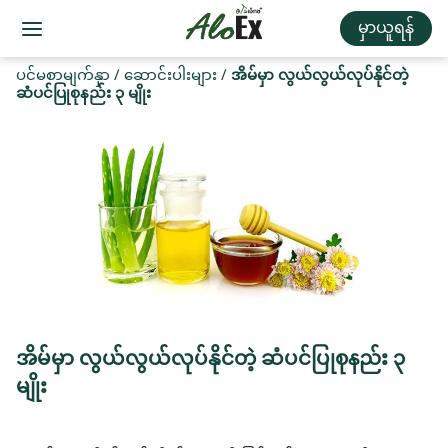
မှာယူရန်
ပင်မစာမျက်နှာ
/
ဆောင်းပါးများ
/
အိမ်မှာ လွယ်လွယ်လုပ်နိုင်တဲ့
ဆံပင်ပြုစုနည်း ၃ မျိုး
အိမ်မှာ လွယ်လွယ်လုပ်နိုင်တဲ့ ဆံပင်ပြုစုနည်း ၃
မျိုး