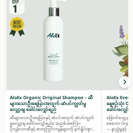
AloEx Organic Original Shampoo – ဆီ
AloEx Ever
များသောဦးရေပြားအတွက် ဆံပင်ကျွတ်မှု
နေ့စဉ်သုံး 
လျှော့ချ ခေါင်းလျှော်ရည်
ခေါင်းလျှော်ရ
ဆီများသောဦးရေပြားနှင့် ဆံပင်အတွက် ဆံပင်ကျွတ်
ခြောက်သွေ့ပျက်
မှုလျှော့ချ ခေါင်းလျှော်ရည်။ အညစ်အကြေး၊
စေသော Organic
ပိုလျှံသောဆီနှင့် ဓာတုကြွင်းကျန်များကို နက်ရှိုင်းစွာ
— နူးညံ့မှုနှင့