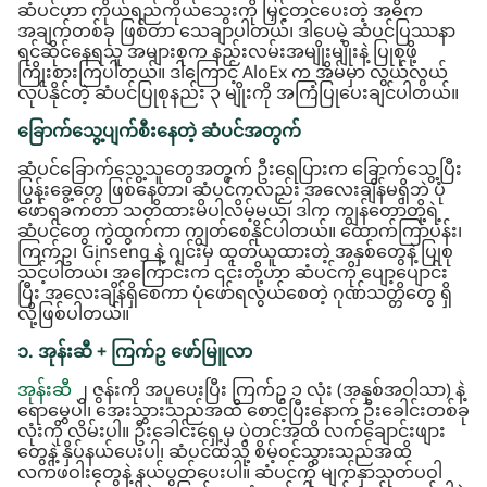
ဆံပင်ဟာ ကိုယ်ရည်ကိုယ်သွေးကို မြှင့်တင်ပေးတဲ့ အဓိက
အချက်တစ်ခု ဖြစ်တာ သေချာပါတယ်၊ ဒါပေမဲ့ ဆံပင်ပြဿနာ
ရင်ဆိုင်နေရသူ အများစုက နည်းလမ်းအမျိုးမျိုးနဲ့ ပြုစုဖို့
ကြိုးစားကြပါတယ်။ ဒါကြောင့် AloEx က အိမ်မှာ လွယ်လွယ်
လုပ်နိုင်တဲ့ ဆံပင်ပြုစုနည်း ၃ မျိုးကို အကြံပြုပေးချင်ပါတယ်။
ခြောက်သွေ့ပျက်စီးနေတဲ့ ဆံပင်အတွက်
ဆံပင်ခြောက်သွေ့သူတွေအတွက် ဦးရေပြားက ခြောက်သွေ့ပြီး
ပြွန်းခွေ့တွေ ဖြစ်နေတာ၊ ဆံပင်ကလည်း အလေးချိန်မရှိဘဲ ပုံ
ဖော်ရခက်တာ သတိထားမိပါလိမ့်မယ်၊ ဒါက ကျွန်တော်တို့ရဲ့
ဆံပင်တွေ ကွဲထွက်ကာ ကျွတ်စေနိုင်ပါတယ်။ ထောက်ကြာပန်း၊
ကြက်ဥ၊ Ginseng နဲ့ ဂျင်းမှ ထုတ်ယူထားတဲ့ အနှစ်တွေနဲ့ ပြုစု
သင့်ပါတယ်၊ အကြောင်းက ၎င်းတို့ဟာ ဆံပင်ကို ပျော့ပျောင်း
ပြီး အလေးချိန်ရှိစေကာ ပုံဖော်ရလွယ်စေတဲ့ ဂုဏ်သတ္တိတွေ ရှိ
လို့ဖြစ်ပါတယ်။
၁. အုန်းဆီ + ကြက်ဥ ဖော်မြူလာ
အုန်းဆီ
၂ ဇွန်းကို အပူပေးပြီး ကြက်ဥ ၁ လုံး (အနှစ်အဝါသာ) နဲ့
ရောမွှေပါ၊ အေးသွားသည်အထိ စောင့်ပြီးနောက် ဦးခေါင်းတစ်ခု
လုံးကို လိမ်းပါ။ ဦးခေါင်းရှေ့မှ ပဲ့တင်အထိ လက်ချောင်းဖျား
တွေနဲ့ နှိပ်နယ်ပေးပါ၊ ဆံပင်ထဲသို့ စိမ့်ဝင်သွားသည်အထိ
လက်ဖဝါးတွေနဲ့ နယ်ပွတ်ပေးပါ။ ဆံပင်ကို မျက်နှာသုတ်ပဝါ