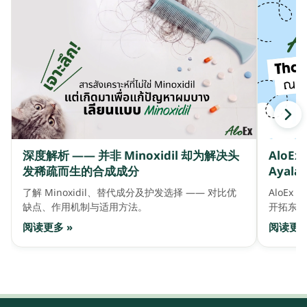
深度解析 —— 并非 Minoxidil 却为解决头
AloE
发稀疏而生的合成成分
Ayala 
了解 Minoxidil、替代成分及护发选择 —— 对比优
AloEx 
缺点、作用机制与适用方法。
开拓东盟
阅读更多 »
阅读更多