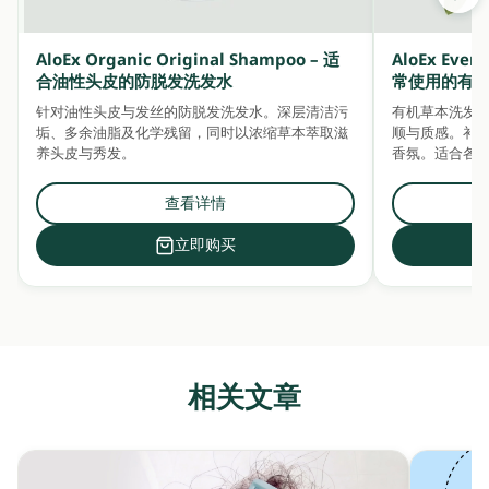
AloEx Organic Original Shampoo – 适
AloEx Ever
合油性头皮的防脱发洗发水
常使用的有
针对油性头皮与发丝的防脱发洗发水。深层清洁污
有机草本洗发
垢、多余油脂及化学残留，同时以浓缩草本萃取滋
顺与质感。补充水分
养头皮与秀发。
香氛。适合各
查看详情
立即购买
相关文章