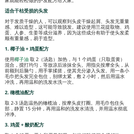
家就能轻松做的护发配方给大家。
适合干枯受损的头发
对于发质干燥的人，可以观察到头皮干燥起屑、头发无重量
感、难以造型，这可能导致脱发。建议使用兰花提取物、鸡
蛋、人参、生姜等成分滋养，因为这些成分有助于使头发柔
顺有重量感，易于造型。
1. 椰子油 + 鸡蛋配方
使用
椰子油
取 2（汤匙）加热，与 1 个鸡蛋（只取蛋黄）
混合，搅打均匀，等放凉后涂抹全头。用指尖按摩全头，从
前额到后脑勺，用手掌揉搓，使其充分渗入头发。用一条小
毛巾把头发完全包住，别绑太紧，敷 2 小时，然后用温水
冲洗，再用温和的洗发水洗一次。
2. 橄榄油配方
取 2-3 汤匙温热的橄榄油，按摩头皮打圈。用毛巾包住头
部，静置 15 分钟，再用温和的洗发水清洗，并用温水彻底
冲净。
3. 鸡蛋 + 酸奶配方