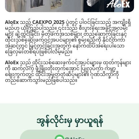
AloEx
သည်
CAEXPO 2025
ပွဲတွင် ပါဝင်ခြင်းသည် အကျိုးရှိ
မည်ဟု ယုံကြည်ပါသည်။ ၎င်းသည် စီးပွားရေးအခွင့်အလမ်း
များ ချဲ့ထွင်ခြင်း၊ မိတ်ဖက်အသစ်များ တည်ဆောက်ခြင်းနှင့်
ထိုင်းသစ်ဆေးဖက်ဝင်အပင်များ၏ စွမ်းရည်ကို နိုင်ငံတကာ
အဆင့်တွင် မြှင့်တင်ခြင်းအတွက် နောက်ထပ်အရေးပါသော
ခြေလှမ်းတစ်ရပ်ဖြစ်ပါလိမ့်မည်။
AloEx
သည် ထိုင်းသစ်ဆေးဖက်ဝင်အပင်များမှ ထုတ်ကုန်များ
ကို ဆက်လက် ဖွံ့ဖြိုးတိုးတက်အောင် ပြုလုပ်ကာ ကမ္ဘာ့
ဈေးကွက်တွင် ထိုင်းအမှတ်တံဆိပ်များ၏ ဂုဏ်သိက္ခာကို
တည်ဆောက်သွားမည်ဖြစ်ပါသည်။
အွန်လိုင်းမှ မှာယူရန်