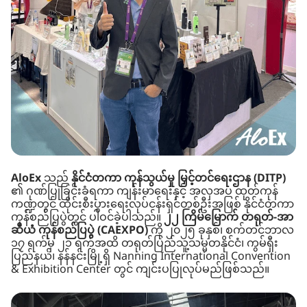
AloEx
သည်
နိုင်ငံတကာ ကုန်သွယ်မှု မြှင့်တင်ရေးဌာန (DITP)
၏ ဂုဏ်ပြုခြင်းခံရကာ ကျန်းမာရေးနှင့် အလှအပ ထုတ်ကုန်
ကဏ္ဍတွင် ထိုင်းစီးပွားရေးလုပ်ငန်းရှင်တစ်ဦးအဖြစ် နိုင်ငံတကာ
ကုန်စည်ပြပွဲတွင် ပါဝင်ခဲ့ပါသည်။
၂၂ ကြိမ်မြောက် တရုတ်-အာ
ဆီယံ ကုန်စည်ပြပွဲ (CAEXPO)
ကို ၂၀၂၅ ခုနှစ်၊ စက်တင်ဘာလ
၁၇ ရက်မှ ၂၁ ရက်အထိ တရုတ်ပြည်သူ့သမ္မတနိုင်ငံ၊ ကွမ်ရှီး
ပြည်နယ်၊ နန်နင်းမြို့ရှိ Nanning International Convention
& Exhibition Center တွင် ကျင်းပပြုလုပ်မည်ဖြစ်သည်။