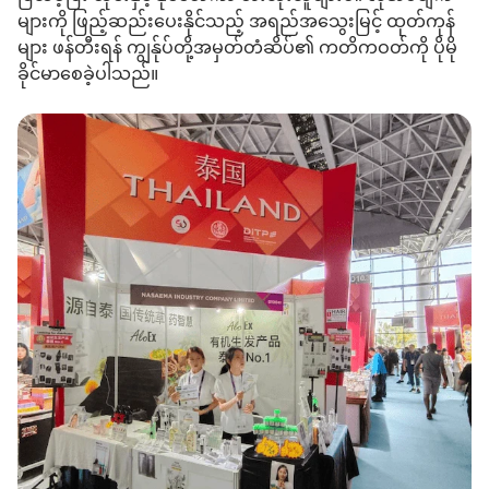
များကို ဖြည့်ဆည်းပေးနိုင်သည့် အရည်အသွေးမြင့် ထုတ်ကုန်
များ ဖန်တီးရန် ကျွန်ုပ်တို့အမှတ်တံဆိပ်၏ ကတိကဝတ်ကို ပိုမို
ခိုင်မာစေခဲ့ပါသည်။