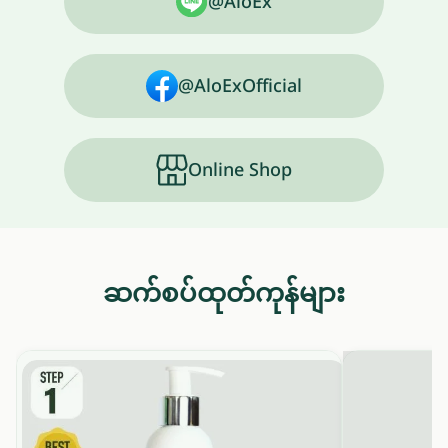
@AloEx
@AloExOfficial
Online Shop
ဆက်စပ်ထုတ်ကုန်များ