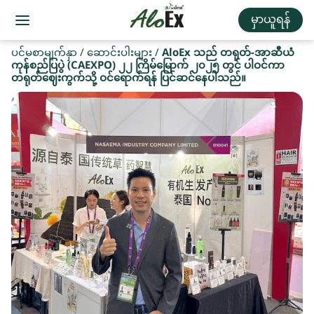
မှာယူရန်
ပင်မစာမျက်နှာ
/
ဆောင်းပါးများ
/
AloEx သည် တရုတ်-အာဆီယံ
ကုန်စည်ပြပွဲ (CAEXPO) ၂၂ ကြိမ်မြောက် ၂၀၂၅ တွင် ပါဝင်ကာ
တရုတ်ဈေးကွက်သို့ ဝင်ရောက်ရန် ပြင်ဆင်နေပါသည်။