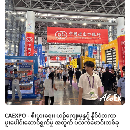
CAEXPO - စီးပွားရေး၊ ယဉ်ကျေးမှုနှင့် နိုင်ငံတကာ
ပူးပေါင်းဆောင်ရွက်မှု အတွက် ပလက်ဖောင်းတစ်ခု