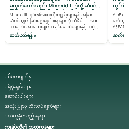
မဟုတ်သော်လည်း Minoxidil ကဲ့သို့ ဆံပင်ကျဲ
တွင် ဖိ
ခြင်းကို ကူညီဖြေရှင်းရန် တီထွင်ထားသည့် ဓာ
Minoxidil၊ ၎င်း၏အစားထိုးပစ္စည်းများနှင့် အခြား
AloEx သည
တုဆေးဖော်ဝါ activatives များ
ဆံပင်ကျွတ်ခြင်းရွေးချယ်စရာများကို သိရှိပါ — အား
ရက်တွင် 
သာချက်၊ အားနည်းချက်၊ လုပ်ဆောင်ပုံများနှင့် သင့်
ASEAN ဈေ
ဆံပင်လိုအပ်ချက်နှင့် ကိုက်ညီသည်ကို မည်သို့ရွေးချယ်
နိုင်ငံခ
ဆက်ဖတ်ရန် »
ဆက်ဖတ်
ရမည်ကို နှိုင်းယှဉ်ကြည့်ပါ။
ပင်မစာမျက်နှာ
ပရိုမိုးရှင်းများ
ဆောင်းပါးများ
အသုံးပြုသူ သုံးသပ်ချက်များ
ဝယ်ယူနိုင်သည့်နေရာ
ကျွန်ုပ်တို့၏ ထုတ်ကုန်များ