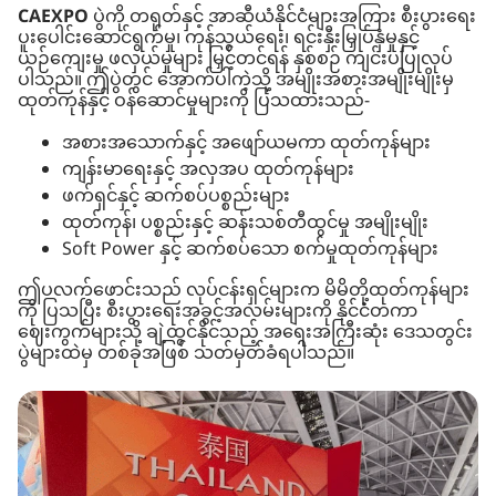
CAEXPO
ပွဲကို တရုတ်နှင့် အာဆီယံနိုင်ငံများအကြား စီးပွားရေး
ပူးပေါင်းဆောင်ရွက်မှု၊ ကုန်သွယ်ရေး၊ ရင်းနှီးမြှုပ်နှံမှုနှင့်
ယဉ်ကျေးမှု ဖလှယ်မှုများ မြှင့်တင်ရန် နှစ်စဉ် ကျင်းပပြုလုပ်
ပါသည်။ ဤပွဲတွင် အောက်ပါကဲ့သို့ အမျိုးအစားအမျိုးမျိုးမှ
ထုတ်ကုန်နှင့် ဝန်ဆောင်မှုများကို ပြသထားသည်-
အစားအသောက်နှင့် အဖျော်ယမကာ ထုတ်ကုန်များ
ကျန်းမာရေးနှင့် အလှအပ ထုတ်ကုန်များ
ဖက်ရှင်နှင့် ဆက်စပ်ပစ္စည်းများ
ထုတ်ကုန်၊ ပစ္စည်းနှင့် ဆန်းသစ်တီထွင်မှု အမျိုးမျိုး
Soft Power နှင့် ဆက်စပ်သော စက်မှုထုတ်ကုန်များ
ဤပလက်ဖောင်းသည် လုပ်ငန်းရှင်များက မိမိတို့ထုတ်ကုန်များ
ကို ပြသပြီး စီးပွားရေးအခွင့်အလမ်းများကို နိုင်ငံတကာ
ဈေးကွက်များသို့ ချဲ့ထွင်နိုင်သည့် အရေးအကြီးဆုံး ဒေသတွင်း
ပွဲများထဲမှ တစ်ခုအဖြစ် သတ်မှတ်ခံရပါသည်။