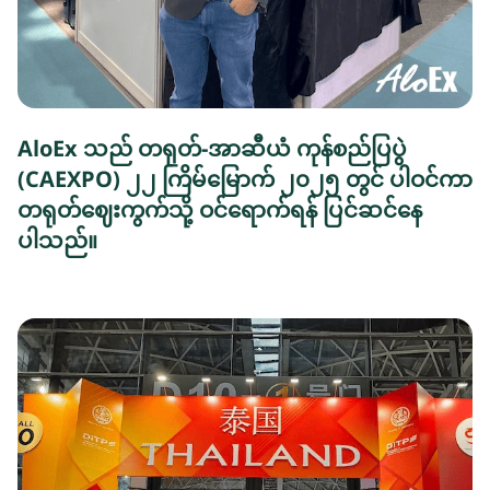
AloEx သည် တရုတ်-အာဆီယံ ကုန်စည်ပြပွဲ
(CAEXPO) ၂၂ ကြိမ်မြောက် ၂၀၂၅ တွင် ပါဝင်ကာ
တရုတ်ဈေးကွက်သို့ ဝင်ရောက်ရန် ပြင်ဆင်နေ
ပါသည်။