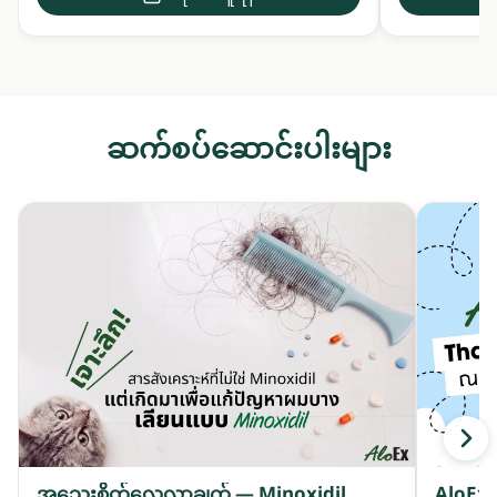
ဆက်စပ်ဆောင်းပါးများ
အသေးစိတ်လေ့လာချက် — Minoxidil
AloEx 