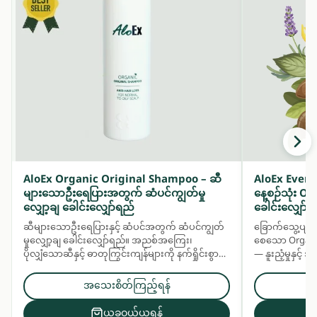
AloEx Organic Original Shampoo – ဆီ
AloEx Ever
များသောဦးရေပြားအတွက် ဆံပင်ကျွတ်မှု
နေ့စဉ်သုံး 
လျှော့ချ ခေါင်းလျှော်ရည်
ခေါင်းလျှော်ရ
ဆီများသောဦးရေပြားနှင့် ဆံပင်အတွက် ဆံပင်ကျွတ်
ခြောက်သွေ့ပျက်
မှုလျှော့ချ ခေါင်းလျှော်ရည်။ အညစ်အကြေး၊
စေသော Organic
ပိုလျှံသောဆီနှင့် ဓာတုကြွင်းကျန်များကို နက်ရှိုင်းစွာ
— နူးညံ့မှုနှင့
သန့်စင်ပေးပြီး ဆေးဖက်ဝင်အပင်အနှစ်များဖြင့်
မှုနှင့် လန်းဆန်
ဦးရေပြားနှင့် ဆံပင်ကို အာဟာရဖြည့်ပေးသည်။
ပေးသည်။ ဆံပင်န
အသေးစိတ်ကြည့်ရန်
အတွက် နေ့စဉ်သ
ယခုဝယ်ယူရန်