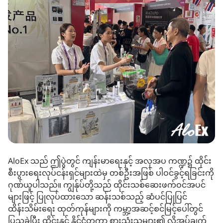
AloEx သည် ဤပွဲတွင် ကျန်းမာရေးနှင့် အလှအပ ကဏ္ဍ၌ ထိုင်း
စီးပွားရေးလုပ်ငန်းရှင်များထဲမှ တစ်ဦးအဖြစ် ပါဝင်ခွင့်ရခြင်းကို
ဂုဏ်ယူပါသည်။ ကျွန်ုပ်တို့သည် ထိုင်းသစ်ဆေးဖက်ဝင်အပင်
များဖြင့် ပြုလုပ်ထားသော ဆန်းသစ်သည့် ဆံပင်ပြုပြင်
ထိန်းသိမ်းရေး ထုတ်ကုန်များကို ကမ္ဘာ့အဆင့်စင်မြင့်ပေါ်တွင်
ပြသခဲ့ပြီး ထိုင်းနှင့် နိုင်ငံတကာ စားသုံးသူများ၏ လိုအပ်ချက်