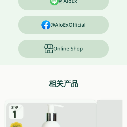
@AloEx
@AloExOfficial
Online Shop
相关产品