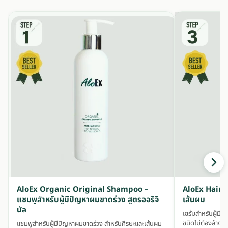
AloEx Organic Original Shampoo –
AloEx Hair S
แชมพูสำหรับผู้มีปัญหาผมขาดร่วง สูตรออริจิ
เส้นผม
นัล
เซรั่มสำหรับผู้ม
ชนิดไม่ต้องล้างอ
แชมพูสำหรับผู้มีปัญหาผมขาดร่วง สำหรับศีรษะและเส้นผม