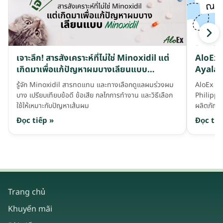
เจาะลึก! สารสังเคราะห์ที่ไม่ใช่ Minoxidil แต่
AloEx ล
เกิดมาเพื่อแก้ปัญหาผมบางเลียนแบบ
Ayala 
Minoxidil
รู้จัก Minoxidil สารทดแทน และทางเลือกดูแลผมร่วงผม
AloEx ร
บาง เปรียบเทียบข้อดี ข้อเสีย กลไกการทำงาน และวิธีเลือก
Philippi
ใช้ให้เหมาะกับปัญหาเส้นผม
ผลิตภัณฑ์
Đọc tiếp »
Đọc tiế
Trang chủ
Khuyến mãi