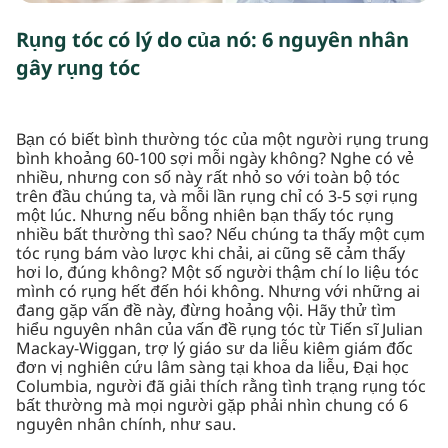
Rụng tóc có lý do của nó: 6 nguyên nhân
gây rụng tóc
Bạn có biết bình thường tóc của một người rụng trung
bình khoảng 60-100 sợi mỗi ngày không? Nghe có vẻ
nhiều, nhưng con số này rất nhỏ so với toàn bộ tóc
trên đầu chúng ta, và mỗi lần rụng chỉ có 3-5 sợi rụng
một lúc. Nhưng nếu bỗng nhiên bạn thấy tóc rụng
nhiều bất thường thì sao? Nếu chúng ta thấy một cụm
tóc rụng bám vào lược khi chải, ai cũng sẽ cảm thấy
hơi lo, đúng không? Một số người thậm chí lo liệu tóc
mình có rụng hết đến hói không. Nhưng với những ai
đang gặp vấn đề này, đừng hoảng vội. Hãy thử tìm
hiểu nguyên nhân của vấn đề rụng tóc từ Tiến sĩ Julian
Mackay-Wiggan, trợ lý giáo sư da liễu kiêm giám đốc
đơn vị nghiên cứu lâm sàng tại khoa da liễu, Đại học
Columbia, người đã giải thích rằng tình trạng rụng tóc
bất thường mà mọi người gặp phải nhìn chung có 6
nguyên nhân chính, như sau.