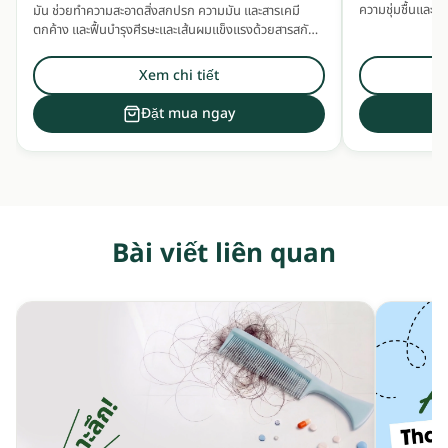
ความชุ่มชื้นและ
มัน ช่วยทำความสะอาดสิ่งสกปรก ความมัน และสารเคมี
ตกค้าง และฟื้นบำรุงศีรษะและเส้นผมแข็งแรงด้วยสารสกัด
สมุนไพรเข้มข้น
Xem chi tiết
Đặt mua ngay
Bài viết liên quan