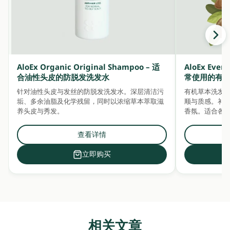
AloEx Organic Original Shampoo – 适
AloEx Ever
合油性头皮的防脱发洗发水
常使用的有
针对油性头皮与发丝的防脱发洗发水。深层清洁污
有机草本洗发
垢、多余油脂及化学残留，同时以浓缩草本萃取滋
顺与质感。补充水分
养头皮与秀发。
香氛。适合各
查看详情
立即购买
相关文章