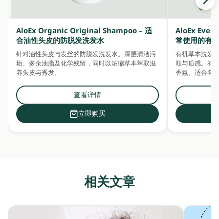
AloEx Organic Original Shampoo – 适
AloEx Ever
合油性头皮的防脱发洗发水
常使用的有
针对油性头皮与发丝的防脱发洗发水。深层清洁污
有机草本洗发
垢、多余油脂及化学残留，同时以浓缩草本萃取滋
顺与质感。补充水分
养头皮与秀发。
香氛。适合各
查看详情
立即购买
相关文章