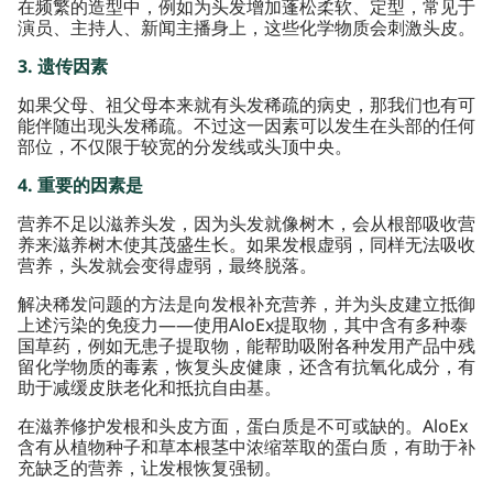
在频繁的造型中，例如为头发增加蓬松柔软、定型，常见于
演员、主持人、新闻主播身上，这些化学物质会刺激头皮。
3. 遗传因素
如果父母、祖父母本来就有头发稀疏的病史，那我们也有可
能伴随出现头发稀疏。不过这一因素可以发生在头部的任何
部位，不仅限于较宽的分发线或头顶中央。
4. 重要的因素是
营养不足以滋养头发，因为头发就像树木，会从根部吸收营
养来滋养树木使其茂盛生长。如果发根虚弱，同样无法吸收
营养，头发就会变得虚弱，最终脱落。
解决稀发问题的方法是向发根补充营养，并为头皮建立抵御
上述污染的免疫力——使用AloEx提取物，其中含有多种泰
国草药，例如无患子提取物，能帮助吸附各种发用产品中残
留化学物质的毒素，恢复头皮健康，还含有抗氧化成分，有
助于减缓皮肤老化和抵抗自由基。
在滋养修护发根和头皮方面，蛋白质是不可或缺的。AloEx
含有从植物种子和草本根茎中浓缩萃取的蛋白质，有助于补
充缺乏的营养，让发根恢复强韧。