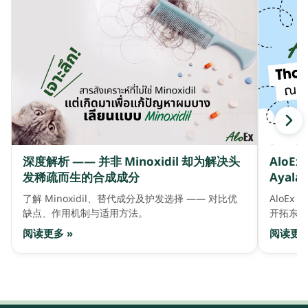
深度解析 —— 并非 Minoxidil 却为解决头
AloE
发稀疏而生的合成成分
Ayala 
了解 Minoxidil、替代成分及护发选择 —— 对比优
AloEx 
缺点、作用机制与适用方法。
开拓东盟
阅读更多 »
阅读更多