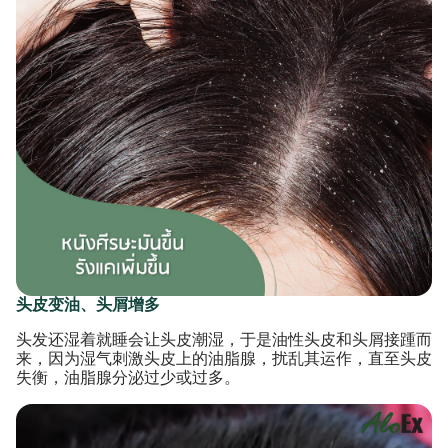
头皮变油、头屑增多
头发还湿着就睡会让头皮潮湿，于是油性头皮和头屑接踵而
来，因为湿气刺激头皮上的油脂腺，扰乱其运作，直至头皮
失衡，油脂腺分泌过少或过多。