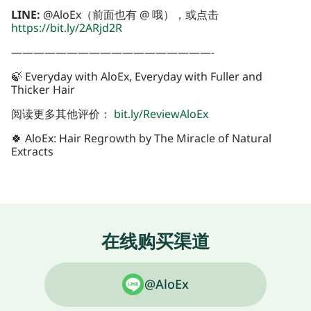
LINE:
@AloEx（前面也有 @ 哦），或点击
https://bit.ly/2ARjd2R
——————————————————-
🍃 Everyday with AloEx, Everyday with Fuller and
Thicker Hair
阅读更多其他评价：
bit.ly/ReviewAloEx
🍀 AloEx: Hair Regrowth by The Miracle of Natural
Extracts
在线购买渠道
@AloEx