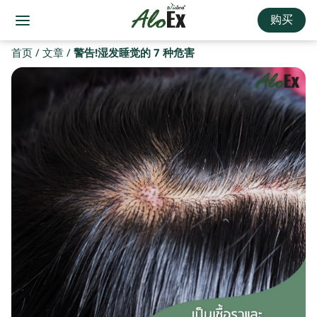
购买
首页
/
文章
/
警告!湿发睡觉的 7 种危害