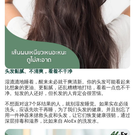
头发黏腻、不清爽，看着不干净
湿漉漉地睡着，醒来未必就干爽清新。你的头发可能看起来
比想象的更油、更黏腻，还乱糟糟地打结，看着一点也不干
净。短发的人还好，但长发的人肯定会很苦恼。
不想面对这7个坏结果的人，就别湿发睡觉。如果实在必须
洗头，应该先吹干再睡，为了我们头发的健康。并且别忘了
用一件神器来拯救头皮和头发，让它们恢复健康强韧，通过
深层排毒和滋养，比如来自 AloEx 的洗发水。