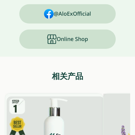
@AloExOfficial
Online Shop
相关产品