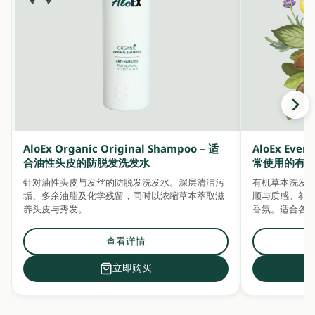
AloEx Organic Original Shampoo – 适
AloEx Ever
合油性头皮的防脱发洗发水
常使用的有
针对油性头皮与发丝的防脱发洗发水。深层清洁污
有机草本洗发
垢、多余油脂及化学残留，同时以浓缩草本萃取滋
顺与质感。补充水分
养头皮与秀发。
香氛。适合各
查看详情
立即购买