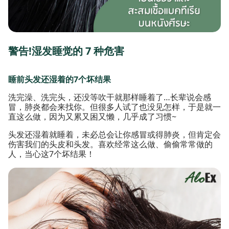
警告!湿发睡觉的 7 种危害
睡前头发还湿着的7个坏结果
洗完澡、洗完头，还没等吹干就那样睡着了…长辈说会感
冒，肺炎都会来找你。但很多人试了也没见怎样，于是就一
直这么做，因为又累又困又懒，几乎成了习惯~
头发还湿着就睡着，未必总会让你感冒或得肺炎，但肯定会
伤害我们的头皮和头发。喜欢经常这么做、偷偷常常做的
人，当心这7个坏结果！