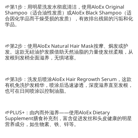
🌱第1步：用明星洗发水彻底清洁，使用AloEx Original
Shampoo（适合油性发质）或AloEx Black Shampoo（适
合因化学品而干燥受损的发质），有效排出残留的污垢和化
学品。
🌱第2步：使用AloEx Natural Hair Mask按摩、焗发或护
发。这款无硅油护发膜借助天然油脂的力量使发丝柔顺，从
发根到发梢全面滋养，无惧堵塞。
🌱第3步：洗发后喷涂AloEx Hair Regrowth Serum，这款
有机免洗护发精华，喷涂后迅速渗透，深度滋养直至发根，
也可在日间喷涂以控制油脂。
🌱PLUS+：由内而外滋养——使用AloEx Dietary
Supplement膳食补充剂，富含促进发丝和头皮健康的明星
营养成分，如生物素、铁、锌等。