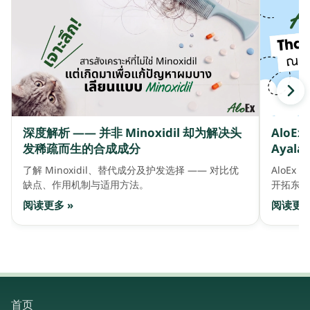
深度解析 —— 并非 Minoxidil 却为解决头
AloE
发稀疏而生的合成成分
Ayala 
了解 Minoxidil、替代成分及护发选择 —— 对比优
AloEx 
缺点、作用机制与适用方法。
开拓东盟
阅读更多 »
阅读更多
首页