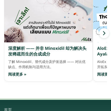
深度解析 —— 并非 Minoxidil 却为解决头
AloE
发稀疏而生的合成成分
Ayala 
了解 Minoxidil、替代成分及护发选择 —— 对比优
AloEx 
缺点、作用机制与适用方法。
开拓东盟
阅读更多 »
阅读更多
首页