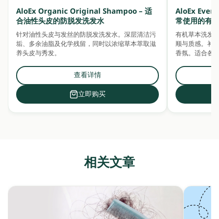
AloEx Organic Original Shampoo – 适
AloEx Ever
合油性头皮的防脱发洗发水
常使用的有
针对油性头皮与发丝的防脱发洗发水。深层清洁污
有机草本洗发
垢、多余油脂及化学残留，同时以浓缩草本萃取滋
顺与质感。补充水分
养头皮与秀发。
香氛。适合各
查看详情
立即购买
相关文章