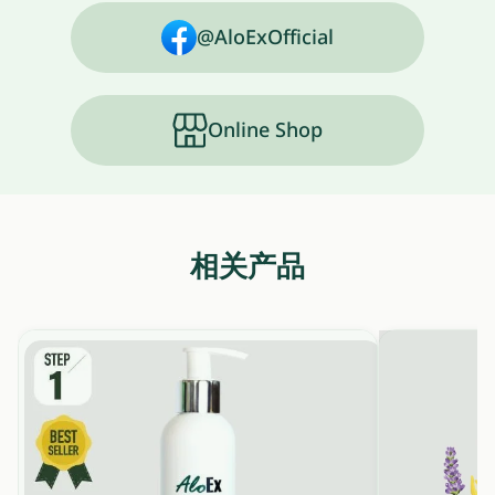
@AloExOfficial
Online Shop
相关产品