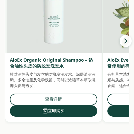
AloEx Organic Original Shampoo – 适
AloEx Ever
合油性头皮的防脱发洗发水
常使用的有
针对油性头皮与发丝的防脱发洗发水。深层清洁污
有机草本洗发
垢、多余油脂及化学残留，同时以浓缩草本萃取滋
顺与质感。补充水分
养头皮与秀发。
香氛。适合各
查看详情
立即购买