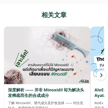
相关文章
深度解析 —— 并非 Minoxidil 却为解决头
AloE
发稀疏而生的合成成分
Ayala 
了解 Minoxidil、替代成分及护发选择 —— 对比优
AloEx 