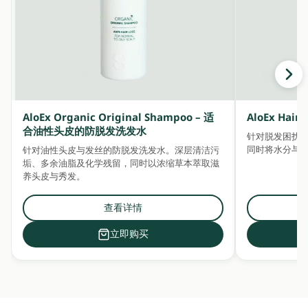
AloEx Organic Original Shampoo – 适
AloEx Ha
合油性头皮的防脱发洗发水
针对脱发困扰
同时将水分与
针对油性头皮与发丝的防脱发洗发水。深层清洁污
垢、多余油脂及化学残留，同时以浓缩草本萃取滋
养头皮与秀发。
查看详情
立即购买