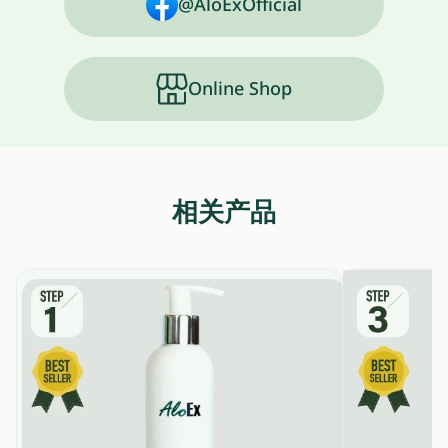
@AloExOfficial
Online Shop
相关产品